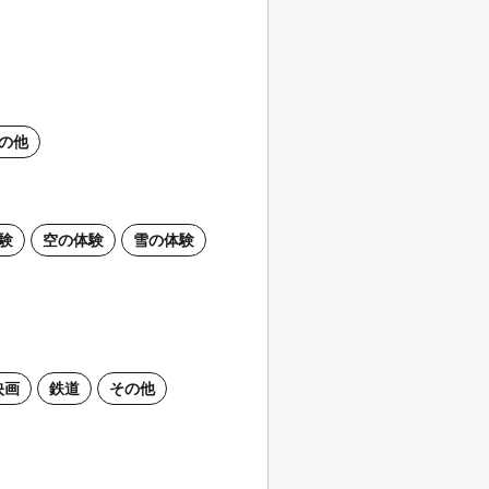
の他
験
空の体験
雪の体験
映画
鉄道
その他