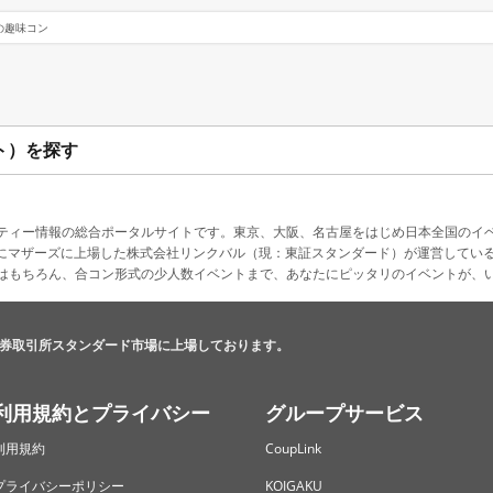
の趣味コン
ト）を探す
ティー情報の総合ポータルサイトです。東京、大阪、名古屋をはじめ日本全国のイ
4月にマザーズに上場した株式会社リンクバル（現：東証スタンダード）が運営してい
はもちろん、合コン形式の少人数イベントまで、あなたにピッタリのイベントが、
券取引所スタンダード市場に上場しております。
利用規約とプライバシー
グループサービス
利用規約
CoupLink
プライバシーポリシー
KOIGAKU