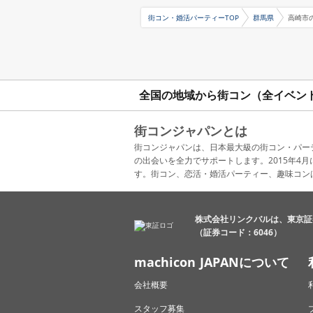
街コン・婚活パーティーTOP
群馬県
高崎市
全国の地域から街コン（全イベン
街コンジャパンとは
街コンジャパンは、日本最大級の街コン・パー
の出会いを全力でサポートします。2015年
す。街コン、恋活・婚活パーティー、趣味コン
株式会社リンクバルは、東京証
（証券コード：6046）
machicon JAPANについて
会社概要
スタッフ募集