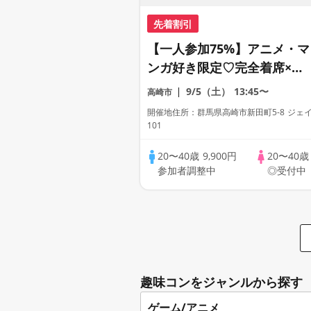
先着割引
【一人参加75%】アニメ・マ
ンガ好き限定♡完全着席×マ
ッチングゲーム付きアニメコ
9/5（土）
13:45〜
高崎市
ン
開催地住所：群馬県高崎市新田町5-8 ジェ
101
20〜40歳
9,900円
20〜40
参加者調整中
◎受付中
趣味コンをジャンルから探す
ゲーム/アニメ