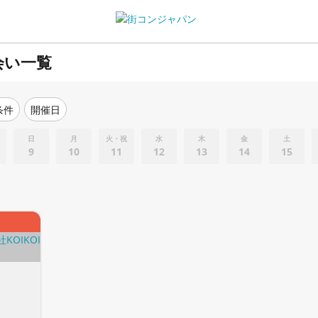
会い一覧
条件
開催日
日
月
火・祝
水
木
金
土
9
10
11
12
13
14
15