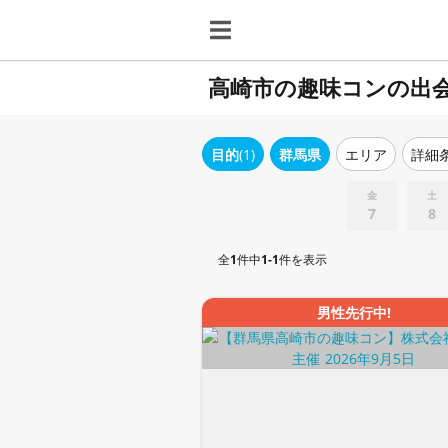
高崎市の趣味コンの出
目的
(1)
群馬県
エリア
詳細
金
土
7
8
全
1
件中
1-1
件を表示
男性先行中!