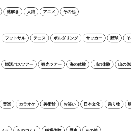
謎解き
人狼
アニメ
その他
フットサル
テニス
ボルダリング
サッカー
野球
そ
婚活バスツアー
観光ツアー
海の体験
川の体験
山の体
音楽
カラオケ
美術館
お笑い
日本文化
乗り物
カメラ
ものづくり
職業体験
歴史
その他