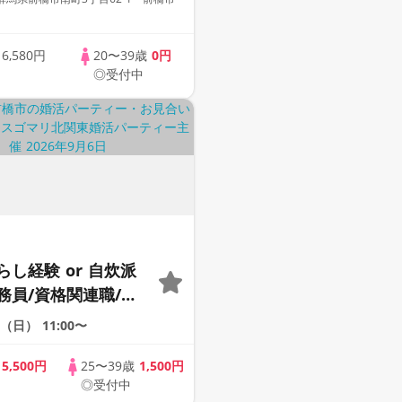
歳
6,580円
20〜39歳
0円
◎受付中
し経験 or 自炊派
務員/資格関連職/大
手企業/年収500万
6（日）
11:00〜
性限定婚活パーティ
歳
5,500円
25〜39歳
1,500円
◎受付中