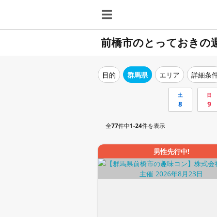
前橋市のとっておきの
目的
群馬県
エリア
詳細条
土
日
8
9
全
77
件中
1-24
件を表示
男性先行中!