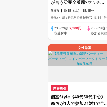
が合う♡完全着席×マッチン
グゲーム付きマッチングコン
8/15（土）
15:15〜
前橋市
開催地住所：群馬県前橋市表町2-18-14 1階
20〜29歳
7,900円
20〜29歳
◎受付中
参加者調
女性急募
先着割引
個室Style《40代50代中心》
98％が1人で参加♪1対1で全