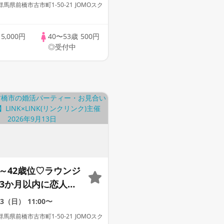
馬県前橋市古市町1-50-21 JOMOスク
】
歳
5,000円
40〜53歳
500円
◎受付中
5～42歳位♡ラウンジ
／3か月以内に恋人欲
身長＆安定収入》 ＆
13（日）
11:00〜
表情にも出てるよう
馬県前橋市古市町1-50-21 JOMOスク