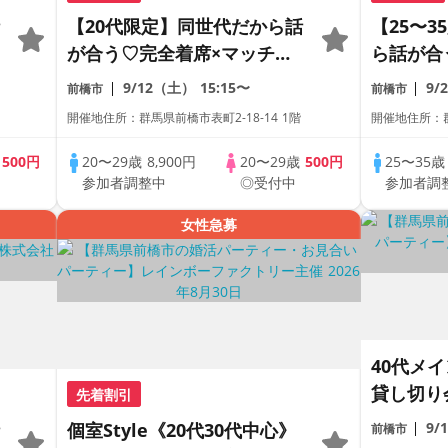
【20代限定】同世代だから話
【25〜
が合う♡完全着席×マッチン
ら話が合
グゲーム付きマッチングコン
チングゲ
9/12（土）
15:15〜
9/
前橋市
前橋市
コン
開催地住所：群馬県前橋市表町2-18-14 1階
開催地住所：群
歳
500円
20〜29歳
8,900円
20〜29歳
500円
25〜35
参加者調整中
◎受付中
参加者調
女性急募
40代メ
貸し切り
先着割引
が好き・
個室Style《20代30代中心》
9/
前橋市
年収40