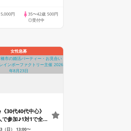
なかた
】
歳
5,000円
35〜42歳
500円
◎受付中
女性急募
le《30代40代中心》
人で参加♪1対1で全
☆誠実な方への婚活
23（日）
13:00〜