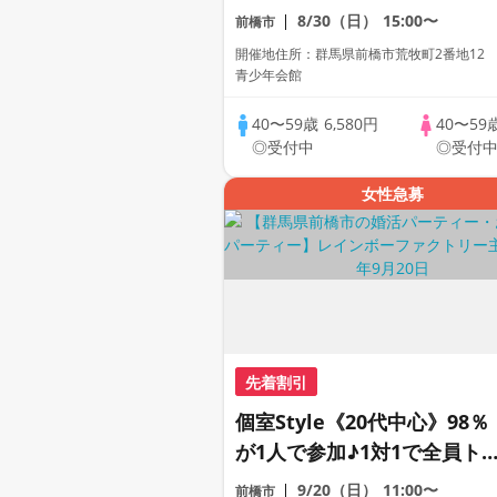
員トーク☆誠実な方への婚活
8/30（日）
15:00〜
前橋市
パーティー
開催地住所：群馬県前橋市荒牧町2番地12
青少年会館
40〜59歳
6,580円
40〜59
◎受付中
◎受付
女性急募
先着割引
個室Style《20代中心》98％
が1人で参加♪1対1で全員ト
ク☆誠実な方への婚活パーテ
9/20（日）
11:00〜
前橋市