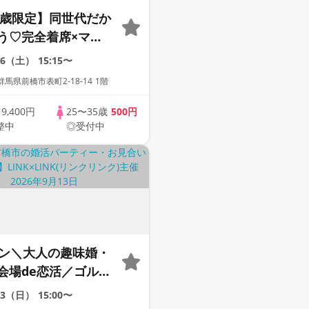
35歳限定】同世代だか
う♡完全着席×マッ
ーム付きマッチング
26（土）
15:15〜
馬県前橋市表町2-18-14 1階
歳
9,400円
25〜35歳
500円
整中
◎受付中
イン＼大人の趣味婚・
会場de恋活／ゴルフ
始めたい男女必見！
13（日）
15:00〜
0万円以上の男性限