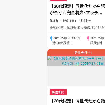
【20代限定】同世代だから話
が合う♡完全着席×マッチン
グゲーム付きマッチングコン
9/6（日）
15:15〜
前橋市
開催地住所：群馬県前橋市表町2-18-14 1階
20〜29歳
8,900円
20〜29
参加者調整中
◎受付中
男性先行中!
先着割引
【20代限定】同世代だから話