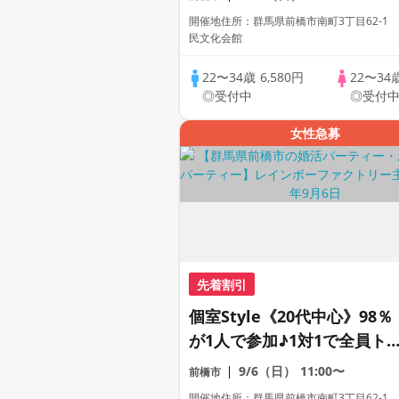
ィー
開催地住所：群馬県前橋市南町3丁目62-1
民文化会館
22〜34歳
6,580円
22〜34
◎受付中
◎受付
女性急募
先着割引
個室Style《20代中心》98％
が1人で参加♪1対1で全員ト
ク☆誠実な方への婚活パーテ
9/6（日）
11:00〜
前橋市
ィー
開催地住所：群馬県前橋市南町3丁目62-1