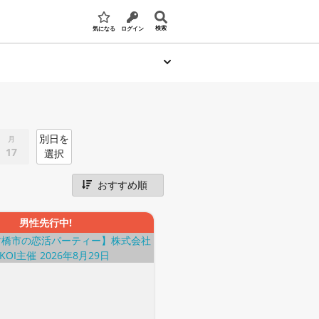
検索
気になる
ログイン
別日を
月
17
選択
男性先行中!