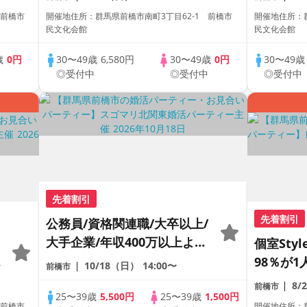
パーティー
パーティ
 前橋市
開催地住所：群馬県前橋市南町3丁目62-1 前橋市
開催地住所：群
民文化会館
民文化会館
歳
0円
30〜49歳
6,580円
30〜49歳
0円
30〜49
中
◎受付中
◎受付中
◎受付中
先着割引
先着割引
公務員/資格関連職/大卒以上/
大手企業/年収400万以上より
個室Sty
1つ以上該当する男性限定
ー
98％が1
10/18（日）
14:00〜
前橋市
《カップリング特典付き》
員トーク
8/
前橋市
25〜39歳
5,500円
25〜39歳
1,500円
パーティ
 前橋市
開催地住所：群