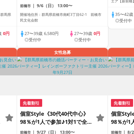
な穏やか
エア【新前橋
ク☆誠実な方への婚活パーテ
9/6（日）
13:00〜
前橋市
ィー
35〜42
 群馬県
開催地住所：群馬県前橋市南町3丁目62-1 前橋市
民文化会館
◎受付中
歳
0円
27〜39歳
6,580円
27〜39歳
0円
中
◎受付中
◎受付中
女性急募
先着割引
先着割引
個室Style《30代40代中心》
個室Sty
ー
98％が1人で参加♪1対1で全
98％が1
員トーク☆誠実な方への婚活
員トーク
9/27（日）
13:00〜
8/
前橋市
前橋市