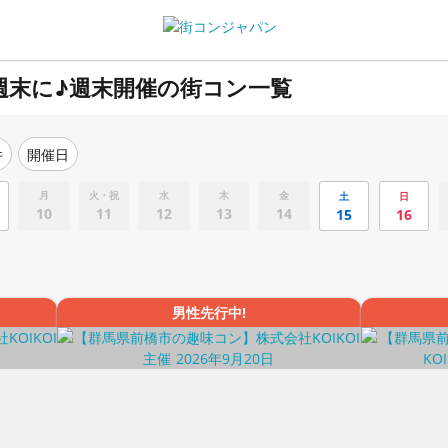
週末に♪週末開催の街コン一覧
件
開催日
月
火・祝
水
木
金
土
日
10
11
12
13
14
15
16
男性先行中!