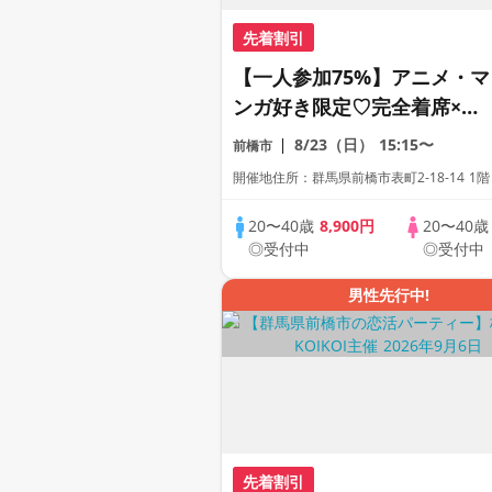
先着割引
【一人参加75%】アニメ・マ
ンガ好き限定♡完全着席×マ
ッチングゲーム付きアニメコ
8/23（日）
15:15〜
前橋市
ン
開催地住所：群馬県前橋市表町2-18-14 1階
20〜40歳
8,900円
20〜40
◎受付中
◎受付中
男性先行中!
先着割引