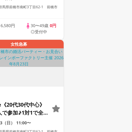
ー
馬県前橋市南町3丁目62-1 前橋市
歳
6,580円
30〜49歳
0円
◎受付中
女性急募
le《20代30代中心》
人で参加♪1対1で全
☆誠実な方への婚活
23（日）
11:00〜
ー
馬県前橋市南町3丁目62-1 前橋市