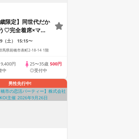
35歳限定】同世代だか
う♡完全着席×マッ
ーム付きマッチング
29（土）
15:15〜
馬県前橋市表町2-18-14 1階
歳
9,400円
25〜35歳
500円
整中
◎受付中
男性先行中!