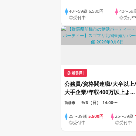
40〜59歳
6,580円
40〜59
◎受付中
◎受付
先着割引
公務員/資格関連職/大卒以上
大手企業/年収400万以上より
1つ以上該当する男性限定
9/6（日）
14:00〜
前橋市
《カップリング特典付き》
25〜39歳
5,500円
25〜39歳
◎受付中
◎受付中