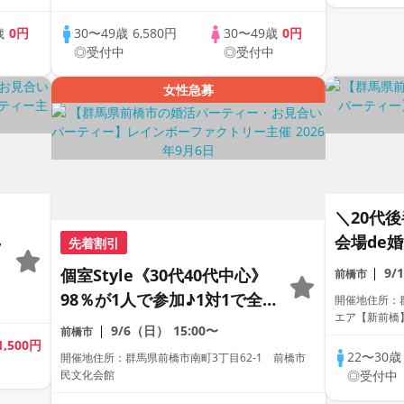
歳
0円
30〜49歳
6,580円
30〜49歳
0円
中
◎受付中
◎受付中
女性急募
＼20代
会場de
先着割引
/
紹介しや
個室Style《30代40代中心》
9/
前橋市
長男性＆
98％が1人で参加♪1対1で全
開催地住所：群
る方
エア【新前橋
員トーク☆誠実な方への婚活
9/6（日）
15:00〜
前橋市
1,500円
パーティー
22〜30
開催地住所：群馬県前橋市南町3丁目62-1 前橋市
民文化会館
◎受付中