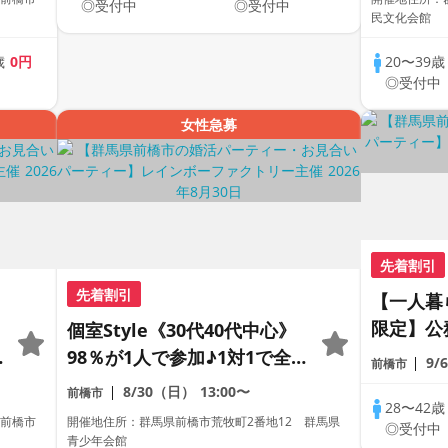
◎受付中
◎受付中
民文化会館
歳
0円
20〜39
中
◎受付中
女性急募
先着割引
先着割引
【一人暮ら
限定】公
個室Style《30代40代中心》
卒以上/大
98％が1人で参加♪1対1で全
9/
前橋市
以上の男
員トーク☆誠実な方への婚活
8/30（日）
13:00〜
前橋市
ー
28〜42
パーティー
 前橋市
開催地住所：群馬県前橋市荒牧町2番地12 群馬県
◎受付中
青少年会館