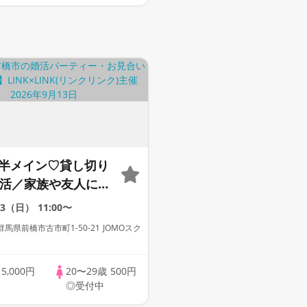
後半メイン♡貸し切り
婚活／家族や友人にも
すい♡高年収or高身
13（日）
11:00〜
爽やか・清潔感のあ
馬県前橋市古市町1-50-21 JOMOスク
】
歳
5,000円
20〜29歳
500円
◎受付中