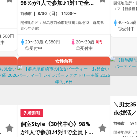
98％が1人で参加♪1対1で全
開催地住所：群
定！
エア【新前橋
員トーク☆誠実な方への婚活
8/30（日）
11:00〜
前橋市
パーティー
40〜55
開催地住所：群馬県前橋市荒牧町2番地12 群馬県
青少年会館
◎受付中
1,500円
20〜39歳
6,580円
20〜39歳
0円
整中
◎受付中
◎受付中
女性急募
＼男女3
de婚活
先着割引
しい《高
個室Style《30代中心》98％
9/
前橋市
優しさが
が1人で参加♪1対1で全員トー
開催地住所：群