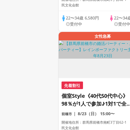
民文化会館
22〜34歳
6,580円
22〜34
◎受付中
◎受付
女性急募
先着割引
個室Style《40代50代中心》
98％が1人で参加♪1対1で全
員トーク☆誠実な方への婚活
8/23（日）
15:00〜
前橋市
パーティー
開催地住所：群馬県前橋市南町3丁目62-1
民文化会館