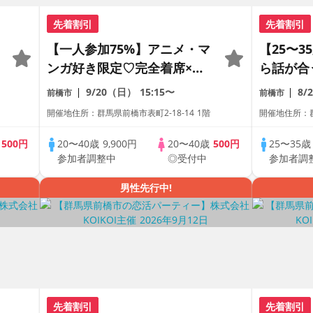
先着割引
先着割引
【一人参加75%】アニメ・マ
【25〜
ンガ好き限定♡完全着席×マ
ら話が合
ッチングゲーム付きアニメコ
チングゲ
9/20（日）
15:15〜
8/
前橋市
前橋市
ン
コン
開催地住所：群馬県前橋市表町2-18-14 1階
開催地住所：群
歳
500円
20〜40歳
9,900円
20〜40歳
500円
25〜35
参加者調整中
◎受付中
参加者調
男性先行中!
先着割引
先着割引