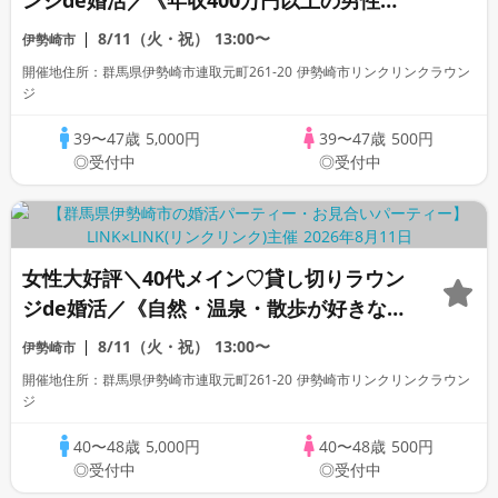
ンジde婚活／《年収400万円以上の男性な
ど》 実年齢よりも若く見られる方
8/11（火・祝）
13:00〜
伊勢崎市
開催地住所：群馬県伊勢崎市連取元町261-20 伊勢崎市リンクリンクラウン
ジ
39〜47歳
5,000円
39〜47歳
500円
◎受付中
◎受付中
女性大好評＼40代メイン♡貸し切りラウン
ジde婚活／《自然・温泉・散歩が好きな男
女♡》 清潔感があって＆実年齢よりも若
8/11（火・祝）
13:00〜
伊勢崎市
く見られる方
開催地住所：群馬県伊勢崎市連取元町261-20 伊勢崎市リンクリンクラウン
ジ
40〜48歳
5,000円
40〜48歳
500円
◎受付中
◎受付中