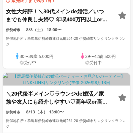
販売終了まで残り1日！
女性大好評！＼30代メインde婚活／いつ
までも仲良し夫婦♡ 年収400万円以上or高
身長男性＆タバコを吸わない方
8/8（土）
18:00〜
伊勢崎市
開催地住所：群馬県伊勢崎市連取元町261-20 伊勢崎市リンクリンクラウン
ジ
30〜39歳
5,000円
29〜42歳
500円
◎受付中
◎受付中
＼20代後半メイン♡ラウンジde婚活／家
族や友人にも紹介しやすい♡高年収or高身
長男性＆爽やか・清潔感のある方
8/13（木）
13:00〜
伊勢崎市
開催地住所：群馬県伊勢崎市連取元町261-20 伊勢崎市リンクリンクラウン
ジ