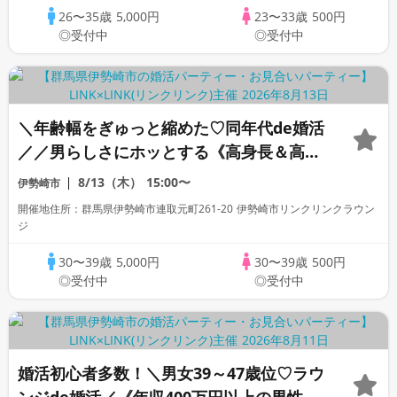
26〜35歳
5,000円
23〜33歳
500円
◎受付中
◎受付中
＼年齢幅をぎゅっと縮めた♡同年代de婚活
／／男らしさにホッとする《高身長＆高年
収男性》＆爽やか・清潔感のある方
8/13（木）
15:00〜
伊勢崎市
開催地住所：群馬県伊勢崎市連取元町261-20 伊勢崎市リンクリンクラウン
ジ
30〜39歳
5,000円
30〜39歳
500円
◎受付中
◎受付中
婚活初心者多数！＼男女39～47歳位♡ラウ