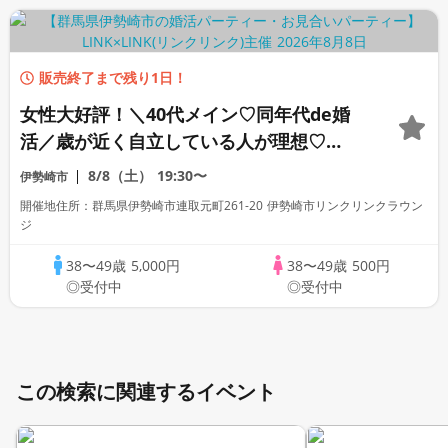
販売終了まで残り1日！
女性大好評！＼40代メイン♡同年代de婚
活／歳が近く自立している人が理想♡
【安定年収＆一人暮らしの男性】
8/8（土）
19:30〜
伊勢崎市
開催地住所：群馬県伊勢崎市連取元町261-20 伊勢崎市リンクリンクラウン
ジ
38〜49歳
5,000円
38〜49歳
500円
◎受付中
◎受付中
この検索に関連するイベント