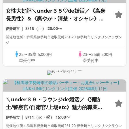
女性大好評＼under３５♡de婚活／《高身
長男性》＆《爽やか・清楚・オシャレ》な
ど×一途に想い合いたい方
8/15（土）
20:00〜
伊勢崎市
開催地住所：群馬県伊勢崎市連取元町261-20 伊勢崎市リンクリンクラウン
ジ
25〜35歳
5,000円
23〜35歳
500円
◎受付中
◎受付中
＼under３９・ラウンジde婚活／《消防
士/警察官/自衛官/上場etc》魅力的職業の
男性 家族・友人にも安心して紹介できる
8/11（火・祝）
15:00〜
伊勢崎市
♡
開催地住所：群馬県伊勢崎市連取元町261-20 伊勢崎市リンクリンクラウン