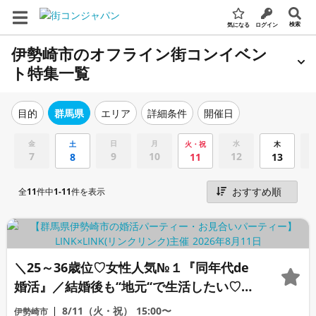
検索
気になる
ログイン
伊勢崎市のオフライン街コンイベン
ト特集一覧
エリア
詳細条件
開催日
目的
群馬県
金
日
月
水
土
火・祝
木
7
9
10
12
8
11
13
全
11
件中
1-11
件を表示
＼25～36歳位♡女性人気№１『同年代de
婚活』／結婚後も‘‘地元‘‘で生活したい♡
超！高身長＆リード上手な彼/夏
8/11（火・祝）
15:00〜
伊勢崎市