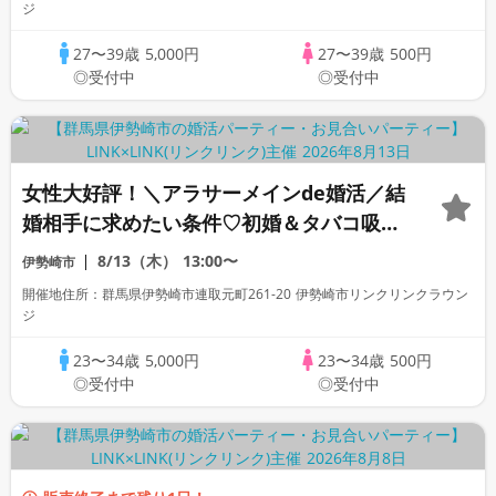
ジ
27〜39歳
5,000円
27〜39歳
500円
◎受付中
◎受付中
女性大好評！＼アラサーメインde婚活／結
婚相手に求めたい条件♡初婚＆タバコ吸わ
ない男女
8/13（木）
13:00〜
伊勢崎市
開催地住所：群馬県伊勢崎市連取元町261-20 伊勢崎市リンクリンクラウン
ジ
23〜34歳
5,000円
23〜34歳
500円
◎受付中
◎受付中