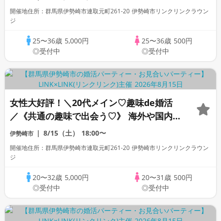
開催地住所：群馬県伊勢崎市連取元町261-20 伊勢崎市リンクリンクラウン
ジ
25〜36歳
5,000円
25〜36歳
500円
◎受付中
◎受付中
女性大好評！＼20代メイン♡趣味de婚活
／《共通の趣味で出会う♡》 海外や国内
旅行・カフェ・散歩・グルメが好き＆年収
8/15（土）
18:00〜
伊勢崎市
500万円以上の男性
開催地住所：群馬県伊勢崎市連取元町261-20 伊勢崎市リンクリンクラウン
ジ
20〜32歳
5,000円
20〜31歳
500円
◎受付中
◎受付中