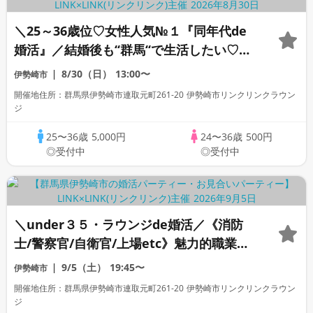
＼25～36歳位♡女性人気№１『同年代de
婚活』／結婚後も‘‘群馬‘‘で生活したい♡
超！高身長＆リード上手な彼/夏
8/30（日）
13:00〜
伊勢崎市
開催地住所：群馬県伊勢崎市連取元町261-20 伊勢崎市リンクリンクラウン
ジ
25〜36歳
5,000円
24〜36歳
500円
◎受付中
◎受付中
＼under３５・ラウンジde婚活／《消防
士/警察官/自衛官/上場etc》魅力的職業の
男性 家族・友人にも安心して紹介できる
9/5（土）
19:45〜
伊勢崎市
♡
開催地住所：群馬県伊勢崎市連取元町261-20 伊勢崎市リンクリンクラウン
ジ