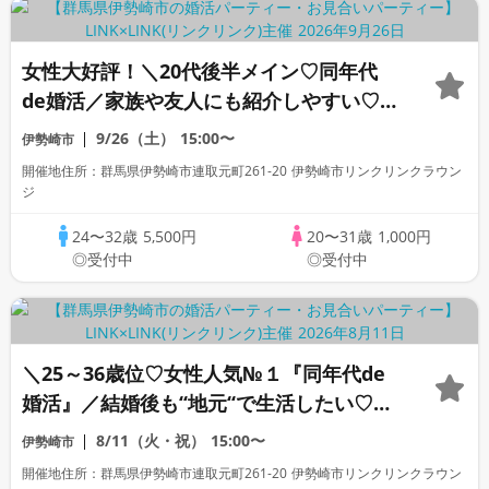
女性大好評！＼20代後半メイン♡同年代
de婚活／家族や友人にも紹介しやすい♡高
年収or高身長男性&爽やか・清潔感のある
9/26（土）
15:00〜
伊勢崎市
方
開催地住所：群馬県伊勢崎市連取元町261-20 伊勢崎市リンクリンクラウン
ジ
24〜32歳
5,500円
20〜31歳
1,000円
◎受付中
◎受付中
＼25～36歳位♡女性人気№１『同年代de
婚活』／結婚後も‘‘地元‘‘で生活したい♡
超！高身長＆リード上手な彼/夏
8/11（火・祝）
15:00〜
伊勢崎市
開催地住所：群馬県伊勢崎市連取元町261-20 伊勢崎市リンクリンクラウン