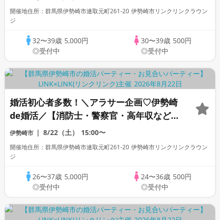
開催地住所：群馬県伊勢崎市連取元町261-20 伊勢崎市リンクリンクラウン
ジ
32〜39歳
5,000円
30〜39歳
500円
◎受付中
◎受付中
婚活初心者多数！＼アラサー企画♡伊勢崎
de婚活／【消防士・警察官・高年収などの
男性】 褒められ容姿・性格の男女で一目
8/22（土）
15:00〜
伊勢崎市
惚れ婚活♪
開催地住所：群馬県伊勢崎市連取元町261-20 伊勢崎市リンクリンクラウン
ジ
26〜37歳
5,000円
24〜36歳
500円
◎受付中
◎受付中