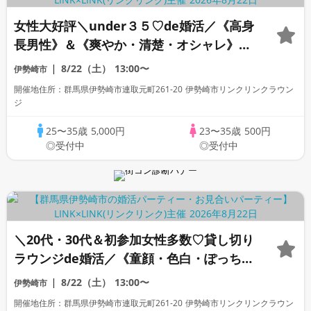
女性大好評＼under３５♡de婚活／《高身
長男性》＆《爽やか・清楚・オシャレ》な
ど×一途に想い合いたい方
8/22（土）
13:00〜
伊勢崎市
開催地住所：群馬県伊勢崎市連取元町261-20 伊勢崎市リンクリンクラウン
ジ
25〜35歳
5,000円
23〜35歳
500円
◎受付中
◎受付中
＼20代・30代＆初参加女性多数♡貸し切り
ラウンジde婚活／《童顔・色白・ぽっちゃ
り女性など》×《可愛い系の女性がタイプ
8/22（土）
13:00〜
伊勢崎市
の方へ♡》
開催地住所：群馬県伊勢崎市連取元町261-20 伊勢崎市リンクリンクラウン