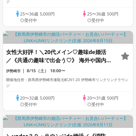
ジ
25〜36歳
5,000円
25〜36歳
500円
◎受付中
◎受付中
女性大好評！＼20代メイン♡趣味de婚活
／《共通の趣味で出会う♡》 海外や国内
旅行・カフェ・散歩・グルメが好き＆年収
8/15（土）
18:00〜
伊勢崎市
500万円以上の男性
開催地住所：群馬県伊勢崎市連取元町261-20 伊勢崎市リンクリンクラウン
ジ
20〜32歳
5,000円
20〜31歳
500円
◎受付中
◎受付中