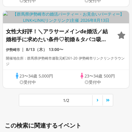
◎受付中
◎受付中
女性大好評！＼アラサーメインde婚活／結
婚相手に求めたい条件♡初婚＆タバコ吸わ
ない男女
8/13（木）
13:00〜
伊勢崎市
開催地住所：群馬県伊勢崎市連取元町261-20 伊勢崎市リンクリンクラウン
ジ
23〜34歳
5,000円
23〜34歳
500円
◎受付中
◎受付中
1/2
この検索に関連するイベント