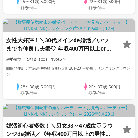
25〜31歳
5,000円
22〜31歳
500円
◎受付中
◎受付中
女性大好評！＼30代メインde婚活／いつ
までも仲良し夫婦♡ 年収400万円以上or高
身長男性＆タバコを吸わない方
9/12（土）
19:45〜
伊勢崎市
開催地住所：群馬県伊勢崎市連取元町261-20 伊勢崎市リンクリンクラウン
ジ
28〜38歳
5,000円
26〜37歳
500円
◎受付中
◎受付中
婚活初心者多数！＼男女38～47歳位♡ラウ
ンジde婚活／《年収400万円以上の男性な