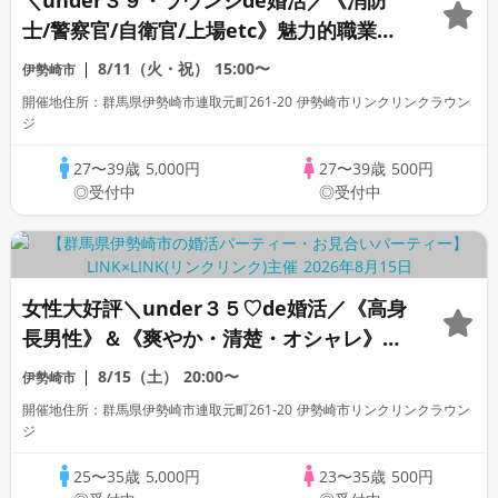
＼under３９・ラウンジde婚活／《消防
士/警察官/自衛官/上場etc》魅力的職業の
男性 家族・友人にも安心して紹介できる
8/11（火・祝）
15:00〜
伊勢崎市
♡
開催地住所：群馬県伊勢崎市連取元町261-20 伊勢崎市リンクリンクラウン
ジ
27〜39歳
5,000円
27〜39歳
500円
◎受付中
◎受付中
女性大好評＼under３５♡de婚活／《高身
長男性》＆《爽やか・清楚・オシャレ》な
ど×一途に想い合いたい方
8/15（土）
20:00〜
伊勢崎市
開催地住所：群馬県伊勢崎市連取元町261-20 伊勢崎市リンクリンクラウン
ジ
25〜35歳
5,000円
23〜35歳
500円