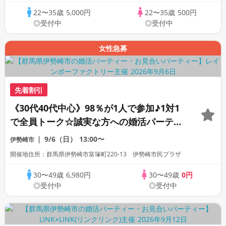
22〜35歳
5,000円
22〜35歳
500円
◎受付中
◎受付中
女性急募
先着割引
《30代40代中心》98％が1人で参加♪1対1
で全員トーク☆誠実な方への婚活パーティ
ー
9/6（日）
13:00〜
伊勢崎市
開催地住所：群馬県伊勢崎市富塚町220-13 伊勢崎市民プラザ
30〜49歳
6,980円
30〜49歳
0円
◎受付中
◎受付中