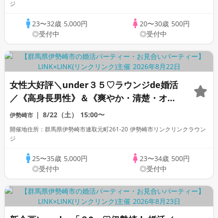
ジ
23〜32歳
5,000円
20〜30歳
500円
◎受付中
◎受付中
女性大好評＼under３５♡ラウンジde婚活
／《高身長男性》＆《爽やか・清楚・オシ
ャレ》など×一途に想い合いたい方
8/22（土）
15:00〜
伊勢崎市
開催地住所：群馬県伊勢崎市連取元町261-20 伊勢崎市リンクリンクラウン
ジ
25〜35歳
5,000円
23〜34歳
500円
◎受付中
◎受付中