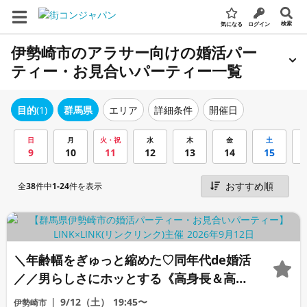
検索
気になる
ログイン
伊勢崎市のアラサー向けの婚活パー
ティー・お見合いパーティー一覧
エリア
詳細条件
開催日
目的
(1)
群馬県
日
月
火・祝
水
木
金
土
9
10
11
12
13
14
15
全
38
件中
1-24
件を表示
＼年齢幅をぎゅっと縮めた♡同年代de婚活
／／男らしさにホッとする《高身長＆高年
収男性》＆爽やか・清潔感のある方
9/12（土）
19:45〜
伊勢崎市