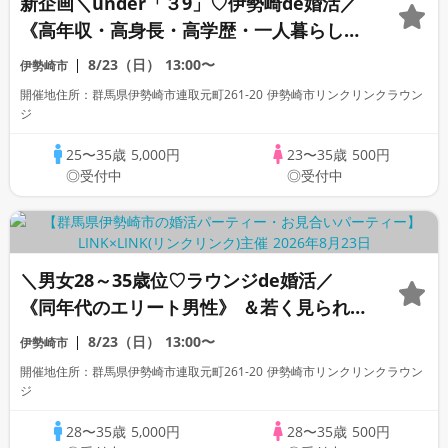
新企画＼under「３9」♡伊勢崎de婚活／
《高年収・高身長・高学歴・一人暮らし
etc》ハイステ＆爽やか・清潔感のある方
8/23（日）
13:00〜
伊勢崎市
開催地住所：群馬県伊勢崎市連取元町261-20 伊勢崎市リンクリンクラウン
ジ
25〜35歳
5,000円
23〜35歳
500円
◎受付中
◎受付中
＼男女28～35歳位♡ラウンジde婚活／
《同年代のエリート男性》 ＆若く見られ
る清潔感のある方
8/23（日）
13:00〜
伊勢崎市
開催地住所：群馬県伊勢崎市連取元町261-20 伊勢崎市リンクリンクラウン
ジ
28〜35歳
5,000円
28〜35歳
500円