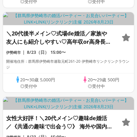
◎受付中
◎受付中
＼20代後半メイン♡式場de婚活／家族や
友人にも紹介しやすい♡高年収or高身長男
性＆爽やか・清潔感のある方
8/23（日）
15:00〜
伊勢崎市
開催地住所：群馬県伊勢崎市連取元町261-20 伊勢崎市リンクリンクラウン
ジ
20〜30歳
5,000円
20〜29歳
500円
◎受付中
◎受付中
女性大好評！＼20代メイン♡趣味de婚活
／《共通の趣味で出会う♡》 海外や国内
旅行・カフェ・散歩・グルメが好き＆年収
8/23（日）
15:00〜