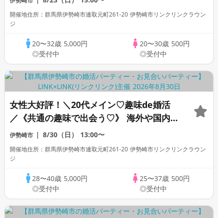
伊勢崎市
400万円以上の男性
開催地住所：群馬県伊勢崎市連取元町261-20 伊勢崎市リンクリンクラウン
ジ
20〜32歳
5,000円
20〜30歳
500円
◎受付中
◎受付中
女性大好評！＼20代メイン♡趣味de婚活
／《共通の趣味で出会う♡》 海外や国内
旅行・カフェ・散歩・グルメが好き＆年収
8/30（日）
13:00〜
伊勢崎市
500万円以上の男性
開催地住所：群馬県伊勢崎市連取元町261-20 伊勢崎市リンクリンクラウン
ジ
28〜40歳
5,000円
25〜37歳
500円
◎受付中
◎受付中