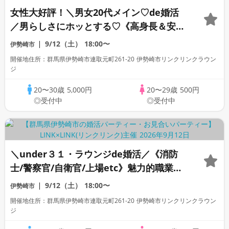
女性大好評！＼男女20代メイン♡de婚活
／男らしさにホッとする♡《高身長＆安定
収入》 ＆周囲に優しく穏やかなかた
9/12（土）
18:00〜
伊勢崎市
開催地住所：群馬県伊勢崎市連取元町261-20 伊勢崎市リンクリンクラウン
ジ
20〜30歳
5,000円
20〜29歳
500円
◎受付中
◎受付中
＼under３１・ラウンジde婚活／《消防
士/警察官/自衛官/上場etc》魅力的職業の
男性 家族・友人にも安心して紹介できる
9/12（土）
18:00〜
伊勢崎市
♡
開催地住所：群馬県伊勢崎市連取元町261-20 伊勢崎市リンクリンクラウン
ジ