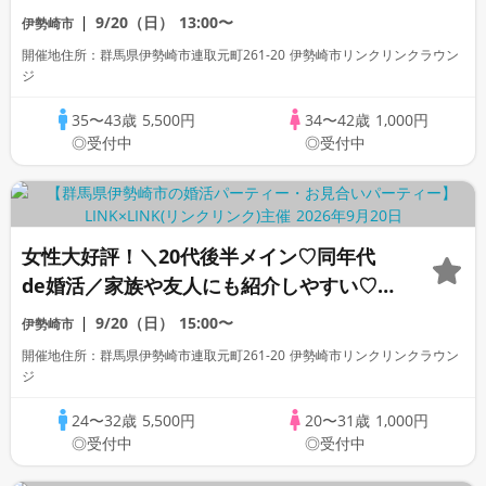
ど》 実年齢よりも若く見られる方
9/20（日）
13:00〜
伊勢崎市
開催地住所：群馬県伊勢崎市連取元町261-20 伊勢崎市リンクリンクラウン
ジ
35〜43歳
5,500円
34〜42歳
1,000円
◎受付中
◎受付中
女性大好評！＼20代後半メイン♡同年代
de婚活／家族や友人にも紹介しやすい♡高
年収or高身長男性&爽やか・清潔感のある
9/20（日）
15:00〜
伊勢崎市
方
開催地住所：群馬県伊勢崎市連取元町261-20 伊勢崎市リンクリンクラウン
ジ
24〜32歳
5,500円
20〜31歳
1,000円
◎受付中
◎受付中