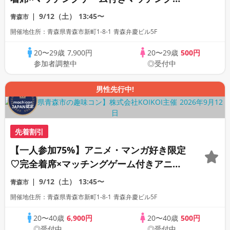
ン
9/12（土）
13:45〜
青森市
開催地住所：青森県青森市新町1-8-1 青森弁慶ビル5F
20〜29歳
7,900円
20〜29歳
500円
参加者調整中
◎受付中
男性先行中!
先着割引
【一人参加75%】アニメ・マンガ好き限定
♡完全着席×マッチングゲーム付きアニメ
コン
9/12（土）
13:45〜
青森市
開催地住所：青森県青森市新町1-8-1 青森弁慶ビル5F
20〜40歳
6,900円
20〜40歳
500円
◎受付中
◎受付中