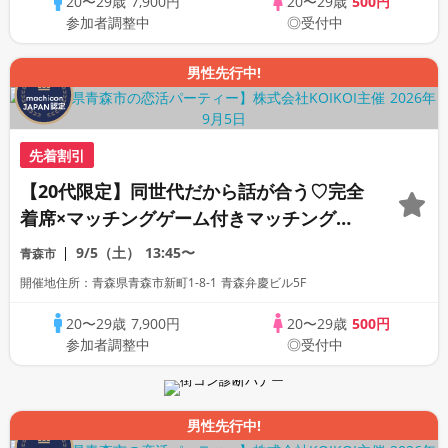
20〜29歳
7,900円
20〜29歳
500円
参加者調整中
◎受付中
男性先行中!
先着割引
【20代限定】同世代だから話が合う♡完全
着席×マッチングゲーム付きマッチングコ
ン
9/5（土）
13:45〜
青森市
開催地住所：青森県青森市新町1-8-1 青森弁慶ビル5F
20〜29歳
7,900円
20〜29歳
500円
参加者調整中
◎受付中
男性先行中!