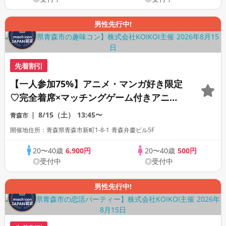
男性先行中!
先着割引
【一人参加75%】アニメ・マンガ好き限定
♡完全着席×マッチングゲーム付きアニメ
コン
8/15（土）
13:45〜
青森市
開催地住所：青森県青森市新町1-8-1 青森弁慶ビル5F
20〜40歳
6,900円
20〜40歳
500円
◎受付中
◎受付中
男性先行中!