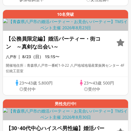
10名突破
【公務員限定編】婚活パーティー・街コ
ン ～真剣な出会い～
8/23（日）
15:15〜
八戸市
開催地住所：青森県八戸市一番町1-9-22 八戸地域地場産業振興センター 4F
伝統工芸室
23〜43歳
5,800円
23〜43歳
500円
◎受付中
◎受付中
男性先行中!
【30･40代中心ハイスペ男性編】婚活パー