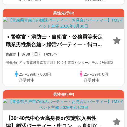
男性先行中!
＜警察官・消防士・自衛官・公務員等安定
職業男性集合編＞婚活パーティー・街コ
ン ～真剣な出会い～
8/30（日）
14:15〜
青森市
開催地住所：青森県青森市古川1-10-9-1 青森センターホテル 2F会議室
25〜39歳
7,000円
25〜39歳
0円
◎受付中
◎受付中
男性先行中!
【30･40代中心★高身長or安定収入男性
編】婚活パーティー・街コン ～真剣な出