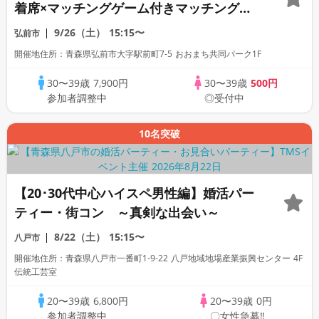
着席×マッチングゲーム付きマッチングコ
ン
9/26（土）
15:15〜
弘前市
開催地住所：青森県弘前市大字駅前町7-5 おおまち共同パーク1F
30〜39歳
7,900円
30〜39歳
500円
参加者調整中
◎受付中
10名突破
【20･30代中心ハイスペ男性編】婚活パー
ティー・街コン ～真剣な出会い～
8/22（土）
15:15〜
八戸市
開催地住所：青森県八戸市一番町1-9-22 八戸地域地場産業振興センター 4F
伝統工芸室
20〜39歳
6,800円
20〜39歳
0円
参加者調整中
〇女性急募‼