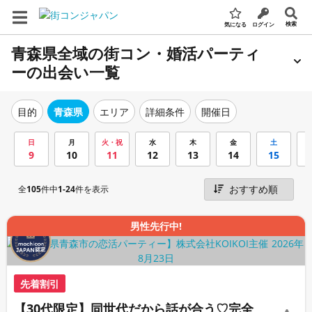
検索
気になる
ログイン
青森県全域の街コン・婚活パーティ
ーの出会い一覧
エリア
詳細条件
開催日
目的
青森県
日
月
火・祝
水
木
金
土
9
10
11
12
13
14
15
全
105
件中
1-24
件を表示
男性先行中!
先着割引
【30代限定】同世代だから話が合う♡完全