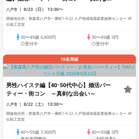
会い～
8/23（日）
13:30〜
八戸市
開催地住所：青森県八戸市一番町1-9-22 八戸地域地場産業振興センター 4F
伝統工芸室
30〜49歳
6,800円
30〜49歳
0円
◎受付中
◎受付中
10名突破
男性ハイステ編【40･50代中心】婚活パー
ティー・街コン ～真剣な出会い～
8/22（土）
13:30〜
八戸市
開催地住所：青森県八戸市一番町1-9-22 八戸地域地場産業振興センター 4F
伝統工芸室
40〜59歳
7,300円
40〜59歳
0円
参加者調整中
〇女性急募‼