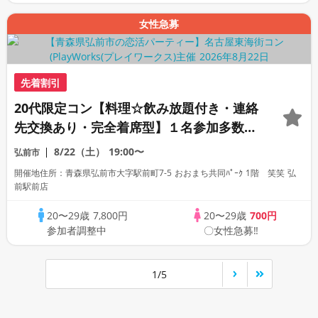
女性急募
先着割引
20代限定コン【料理☆飲み放題付き・連絡
先交換あり・完全着席型】１名参加多数・
初参加も大歓迎☆プレイワークス主催☆
8/22（土）
19:00〜
弘前市
開催地住所：青森県弘前市大字駅前町7-5 おおまち共同ﾊﾟｰｸ 1階 笑笑 弘
前駅前店
20〜29歳
7,800円
20〜29歳
700円
参加者調整中
〇女性急募‼
1/5