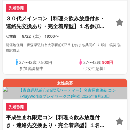
先着割引
３０代メインコン【料理☆飲み放題付き・
連絡先交換あり・完全着席型】１名参加多
数・初参加も大歓迎☆
8/22（土）
19:00〜
弘前市
開催地住所：青森県弘前市大字駅前町7-5 おおまち共同ﾊﾟｰｸ 1階 笑笑 弘
前駅前店
27〜42歳
7,800円
27〜42歳
900円
参加者調整中
〇女性急募‼
女性急募
先着割引
平成生まれ限定コン【料理☆飲み放題付
き・連絡先交換あり・完全着席型】１名参