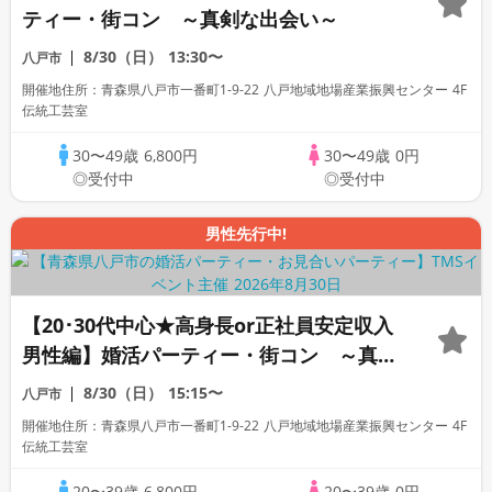
ティー・街コン ～真剣な出会い～
8/30（日）
13:30〜
八戸市
開催地住所：青森県八戸市一番町1-9-22 八戸地域地場産業振興センター 4F
伝統工芸室
30〜49歳
6,800円
30〜49歳
0円
◎受付中
◎受付中
男性先行中!
【20･30代中心★高身長or正社員安定収入
男性編】婚活パーティー・街コン ～真剣
な出会い～
8/30（日）
15:15〜
八戸市
開催地住所：青森県八戸市一番町1-9-22 八戸地域地場産業振興センター 4F
伝統工芸室
20〜39歳
6,800円
20〜39歳
0円