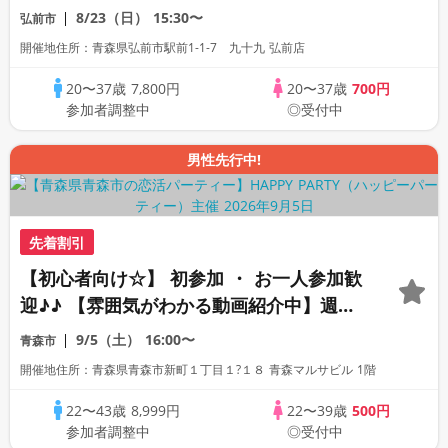
加多数・初参加も大歓迎☆
8/23（日）
15:30〜
弘前市
開催地住所：青森県弘前市駅前1-1-7 九十九 弘前店
20〜37歳
7,800円
20〜37歳
700円
参加者調整中
◎受付中
男性先行中!
先着割引
【初心者向け☆】 初参加 ・ お一人参加歓
迎♪♪ 【雰囲気がわかる動画紹介中】週末
プレミアム街コン
9/5（土）
16:00〜
青森市
開催地住所：青森県青森市新町１丁目１?１８ 青森マルサビル 1階
22〜43歳
8,999円
22〜39歳
500円
参加者調整中
◎受付中