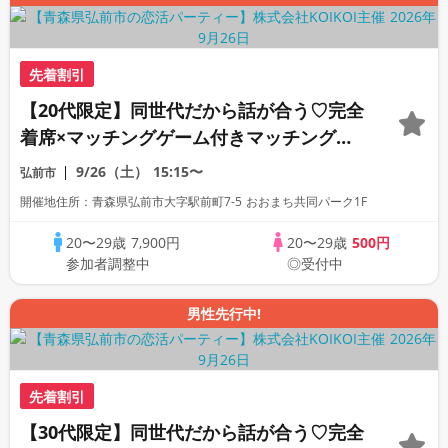
先着割引
【20代限定】同世代だから話が合う♡完全
着席×マッチングゲーム付きマッチングコ
ン
9/26（土）
15:15〜
弘前市
開催地住所：青森県弘前市大字駅前町7-5 おおまち共同パーク1F
20〜29歳
7,900円
20〜29歳
500円
参加者調整中
◎受付中
男性先行中!
先着割引
【30代限定】同世代だから話が合う♡完全