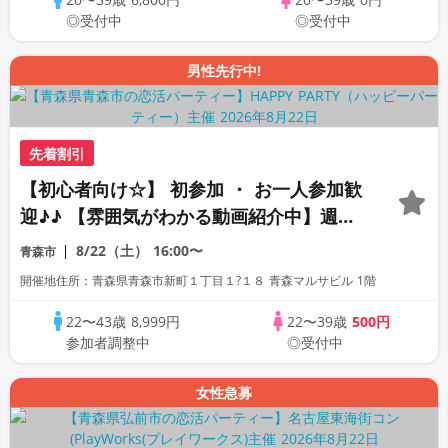
◎受付中
◎受付中
男性先行中!
先着割引
【初心者向け☆】 初参加 ・ お一人参加歓
迎♪♪ 【雰囲気がわかる動画紹介中】週末
プレミアム街コン
8/22（土）
16:00〜
青森市
開催地住所：青森県青森市新町１丁目１?１８ 青森マルサビル 1階
22〜43歳
8,999円
22〜39歳
500円
参加者調整中
◎受付中
女性急募