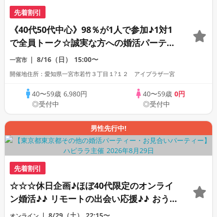
先着割引
《40代50代中心》98％が1人で参加♪1対1
で全員トーク☆誠実な方への婚活パーティ
ー
8/16（日）
15:00〜
一宮市
開催地住所：愛知県一宮市若竹３丁目１?１２ アイプラザ一宮
40〜59歳
6,980円
40〜59歳
0円
◎受付中
◎受付中
男性先行中!
先着割引
☆☆☆休日企画♪ほぼ40代限定のオンライ
ン婚活♪♪ リモートの出会い応援♪♪ おう
ちで乾杯しませんか♪♪ ☆全国の方が対象
8/29（土）
22:15〜
オンライン