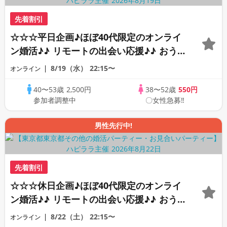
先着割引
☆☆☆平日企画♪ほぼ40代限定のオンライ
ン婚活♪♪ リモートの出会い応援♪♪ おう
ちで乾杯しませんか♪♪ ☆全国の方が対象
8/19（水）
22:15〜
オンライン
☆ 司会進行あり♪♪ THE 42s ONLINE
40〜53歳
2,500円
38〜52歳
550円
PARTY!!
参加者調整中
〇女性急募‼
男性先行中!
先着割引
☆☆☆休日企画♪ほぼ40代限定のオンライ
ン婚活♪♪ リモートの出会い応援♪♪ おう
ちで乾杯しませんか♪♪ ☆全国の方が対象
8/22（土）
22:15〜
オンライン
☆ 司会進行あり♪♪ THE 43s ONLINE