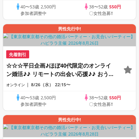
40〜53歳
2,500円
38〜52歳
550円
PARTY!!
参加者調整中
〇女性急募‼
男性先行中!
先着割引
☆☆☆平日企画♪ほぼ40代限定のオンライ
ン婚活♪♪ リモートの出会い応援♪♪ おう
ちで乾杯しませんか♪♪ ☆全国の方が対象
8/26（水）
22:15〜
オンライン
☆ 司会進行あり♪♪ THE 43s ONLINE
40〜53歳
2,500円
38〜52歳
550円
PARTY!!
参加者調整中
〇女性急募‼
男性先行中!