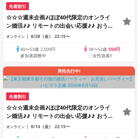
先着割引
☆☆☆週末企画♪ほぼ40代限定のオンライ
ン婚活♪♪ リモートの出会い応援♪♪ おう
ちで乾杯しませんか♪♪ ☆全国の方が対象
8/28（金）
22:15〜
オンライン
☆ 司会進行あり♪♪ THE 43s ONLINE
40〜53歳
2,500円
38〜52歳
550円
PARTY!!
参加者調整中
〇女性急募‼
男性先行中!
先着割引
☆☆☆週末企画♪ほぼ40代限定のオンライ
ン婚活♪♪ リモートの出会い応援♪♪ おう
ちで乾杯しませんか♪♪ ☆全国の方が対象
8/14（金）
22:15〜
オンライン
☆ 司会進行あり♪♪ THE 41s ONLINE