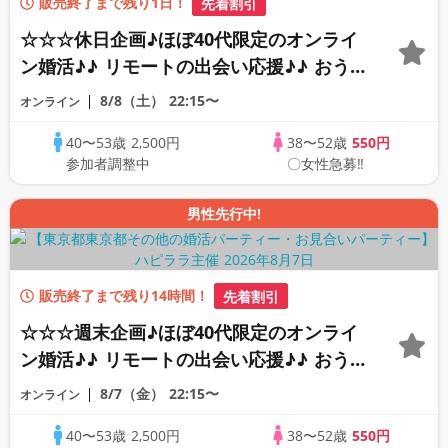
販売終了まで残り1日！
先着割引
☆☆☆休日企画♪ほぼ40代限定のオンライ
ン婚活♪♪ リモートの出会い応援♪♪ おう
ちで乾杯しませんか♪♪ ☆全国の方が対象
8/8（土）
22:15〜
オンライン
☆ 司会進行あり♪♪ THE 41s ONLINE
40〜53歳
2,500円
38〜52歳
550円
PARTY!!
参加者調整中
〇女性急募‼
男性先行中!
販売終了まで残り14時間！
先着割引
☆☆☆週末企画♪ほぼ40代限定のオンライ
ン婚活♪♪ リモートの出会い応援♪♪ おう
ちで乾杯しませんか♪♪ ☆全国の方が対象
8/7（金）
22:15〜
オンライン
☆ 司会進行あり♪♪ THE 40s ONLINE
40〜53歳
2,500円
38〜52歳
550円
PARTY!!