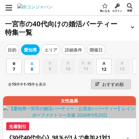
検索
気になる
ログイン
一宮市の40代向けの婚活パーティー
特集一覧
エリア
詳細条件
開催日
目的
愛知県
日
月
火・祝
木
金
土
水
9
10
11
13
7
8
12
全
15
件中
1-15
件を表示
女性急募
先着割引
《30代40代中心》98％が1人で参加♪1対1