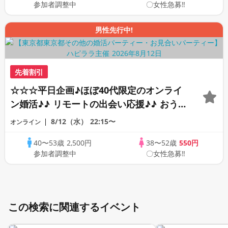
参加者調整中
〇女性急募‼
男性先行中!
先着割引
☆☆☆平日企画♪ほぼ40代限定のオンライ
ン婚活♪♪ リモートの出会い応援♪♪ おう
ちで乾杯しませんか♪♪ ☆全国の方が対象
8/12（水）
22:15〜
オンライン
☆ 司会進行あり♪♪ THE 41s ONLINE
40〜53歳
2,500円
38〜52歳
550円
PARTY!!
参加者調整中
〇女性急募‼
この検索に関連するイベント