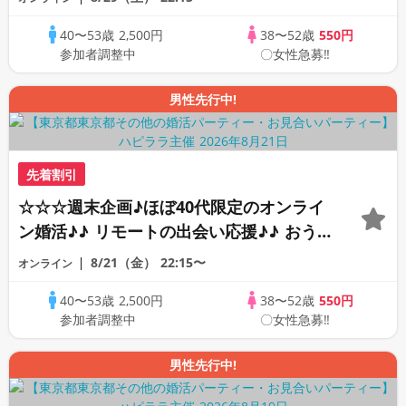
☆ 司会進行あり♪♪ THE 44s ONLINE
40〜53歳
2,500円
38〜52歳
550円
PARTY!!
参加者調整中
〇女性急募‼
男性先行中!
先着割引
☆☆☆週末企画♪ほぼ40代限定のオンライ
ン婚活♪♪ リモートの出会い応援♪♪ おう
ちで乾杯しませんか♪♪ ☆全国の方が対象
8/21（金）
22:15〜
オンライン
☆ 司会進行あり♪♪ THE 42s ONLINE
40〜53歳
2,500円
38〜52歳
550円
PARTY!!
参加者調整中
〇女性急募‼
男性先行中!