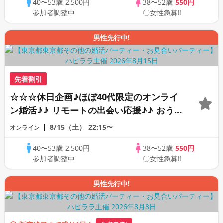
40〜53歳
2,500円
38〜52歳
550円
PARTY!!
参加者調整中
〇女性急募‼
男性先行中!
先着割引
☆☆☆休日企画♪ほぼ40代限定のオンライ
ン婚活♪♪ リモートの出会い応援♪♪ おう
ちで乾杯しませんか♪♪ ☆全国の方が対象
8/15（土）
22:15〜
オンライン
☆ 司会進行あり♪♪ THE 42s ONLINE
40〜53歳
2,500円
38〜52歳
550円
PARTY!!
参加者調整中
〇女性急募‼
男性先行中!