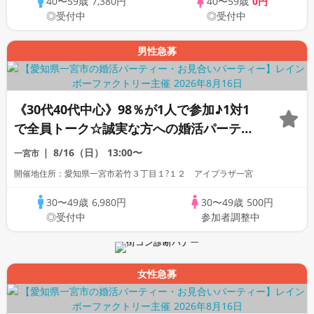
40〜59歳
7,380円
40〜59歳
0円
◎受付中
◎受付中
男性急募
《30代40代中心》98％が1人で参加♪1対1
で全員トーク☆誠実な方への婚活パーティ
ー
8/16（日）
13:00〜
一宮市
開催地住所：愛知県一宮市若竹３丁目１?１２ アイプラザ一宮
30〜49歳
6,980円
30〜49歳
500円
◎受付中
参加者調整中
女性急募