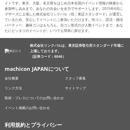
イトです。東京、大阪、名古屋をはじめ日本全国のイベント情報の検索から
参加申し込みまで、あなたの出会いを全力でサポートします。2015年4月に
マザーズに上場した株式会社リンクバル（現：東証スタンダード）が運営し
ているため、安心してイベントにご参加いただけます。街コン、恋活・婚活
パーティー、趣味コンはもちろん、合コン形式の少人数イベントまで、あな
たにピッタリのイベントが、いつでも簡単に探せます。
株式会社リンクバルは、東京証券取引所スタンダード市場に
上場しております。
（証券コード：6046）
machicon JAPANについて
会社概要
スタッフ募集
リンク方法
サイトマップ
取材・プレスについてのお問い合わせ
イベント掲載のお問い合わせ
利用規約とプライバシー