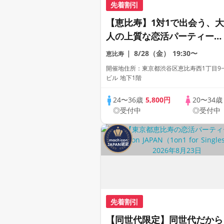
先着割引
【恵比寿】1対1で出会う、大
人の上質な恋活パーティー
《1対1形式》《上質な1対1
8/28（金）
19:30〜
恵比寿
席専用会場》《全席半個室》
開催地住所：東京都渋谷区恵比寿西1丁目9−
《飲み放題付き》
ビル 地下1階
《machicon JAPAN主催》
24〜36歳
5,800円
20〜34
◎受付中
◎受付中
先着割引
【同世代限定】同世代だから