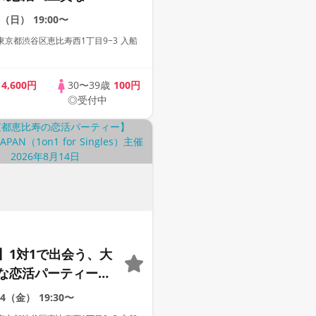
会場》《全席半個
9（日）
19:00〜
み放題付き》
京都渋谷区恵比寿西1丁目9−3 入船
con JAPAN主催》
歳
4,600円
30〜39歳
100円
◎受付中
】1対1で出会う、大
な恋活パーティー
形式》《上質な1対1相
14（金）
19:30〜
場》《全席半個室》