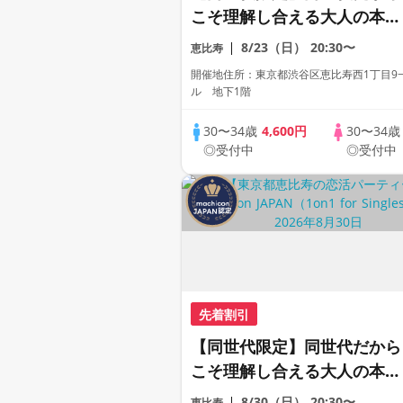
こそ理解し合える大人の本気
恋活《1対1形式》《上質な1
8/23（日）
20:30〜
恵比寿
対1相席専用会場》《全席半
開催地住所：東京都渋谷区恵比寿西1丁目9−
個室》《飲み放題付き》
ル 地下1階
《machicon JAPAN主催》
30〜34歳
4,600円
30〜34
◎受付中
◎受付中
先着割引
【同世代限定】同世代だから
こそ理解し合える大人の本気
恋活《1対1形式》《上質な1
8/30（日）
20:30〜
恵比寿