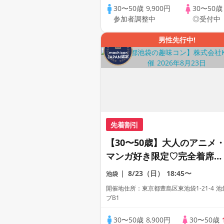
30〜50歳
9,900円
30〜50
参加者調整中
◎受付中
男性先行中!
先着割引
【30〜50歳】大人のアニメ
マンガ好き限定♡完全着席×
マッチングゲーム付きアニメ
8/23（日）
18:45〜
池袋
コン
開催地住所：東京都豊島区東池袋1-21-4 
ブB1
30〜50歳
8,900円
30〜50歳