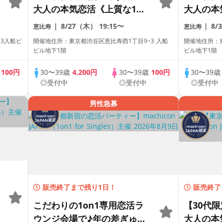
大人の本気恋活《上質な1対1
大人の本
相席専用会場》《全席半個
相席専用
8/27（木）
19:15〜
8/
恵比寿
恵比寿
室》《飲み放題付き》
室》《飲
3入船ビ
開催地住所：東京都渋谷区恵比寿西1丁目9−3 入船
開催地住所：東
《machicon JAPAN主催》
《machi
ビル地下1階
ビル地下1階
歳
100円
30〜39歳
4,200円
30〜39歳
100円
30〜39
◎受付中
◎受付中
◎受付中
男性急募
販売終了まで残り1日！
販売終了
こだわりの1on1専用恋活ラ
【30代
ウンジ会場で♪年の差ぎゅっ
大人の本