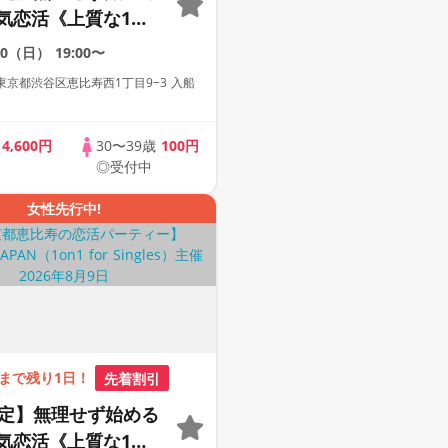
気恋活《上質な1対1
会場》《全席半個
30（日）
19:00〜
み放題付き》
京都渋谷区恵比寿西1丁目9−3 入船
con JAPAN主催》
歳
4,600円
30〜39歳
100円
◎受付中
女性先行中!
まで残り1日！
先着割引
限定】無理せず始める
気恋活《上質な1対1