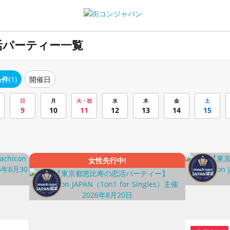
活パーティー一覧
条件
(1)
開催日
日
月
火・祝
水
木
金
土
9
10
11
12
13
14
15
女性先行中!