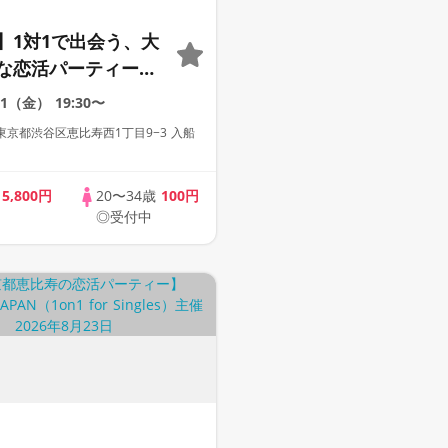
】1対1で出会う、大
な恋活パーティー
形式》《上質な1対1相
21（金）
19:30〜
場》《全席半個室》
京都渋谷区恵比寿西1丁目9−3 入船
題付き》
con JAPAN主催》
歳
5,800円
20〜34歳
100円
◎受付中