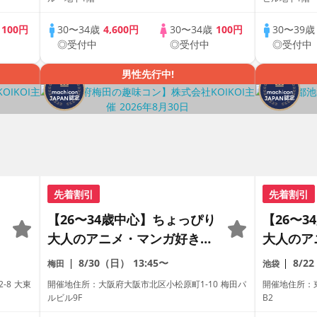
《machicon JAPAN主催》
歳
100円
30〜34歳
4,600円
30〜34歳
100円
30〜39
◎受付中
◎受付中
◎受付中
男性先行中!
先着割引
先着割引
・
【26〜34歳中心】ちょっぴり
【26〜
大人のアニメ・マンガ好き限
大人のア
定♡完全着席×マッチングゲ
定♡完全
8/30（日）
13:45〜
8/2
梅田
池袋
ーム付きアニメコン
ーム付き
-8 大東
開催地住所：大阪府大阪市北区小松原町1-10 梅田パ
開催地住所：東
ルビル9F
B2