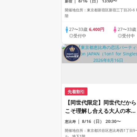
8/16（日）
13:00〜
新宿
対1相席専用会場》《全席半
開催地住所：東京都新宿区新宿三丁目20-6 F
個室》《ドリンク飲み放題付
階
き》《machicon JAPAN主
27〜33歳
6,400円
27〜33
催》年少し大人の同世代パー
◎受付中
◎受付中
ティー
先着割引
【同世代限定】同世代だから
こそ理解し合える大人の本気
恋活《1対1形式》《上質な1
8/16（日）
20:30〜
恵比寿
対1相席専用会場》《全席半
開催地住所：東京都渋谷区恵比寿西1丁目9−
個室》《飲み放題付き》
ル 地下1階