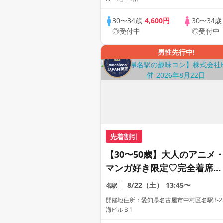
《machicon JAPAN主催》
30〜34歳
4,600円
30〜34
◎受付中
◎受付中
男性先行中!
先着割引
【30〜50歳】大人のアニメ
マンガ好き限定♡完全着席×
マッチングゲーム付きアニメ
8/22（土）
13:45〜
名駅
コン
開催地住所：愛知県名古屋市中村区名駅3-22
海ビルＢ1