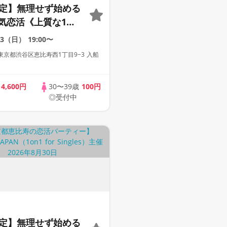
限定】無理せず始める
気恋活《上質な1対1
会場》《全席半個
23（日）
19:00〜
み放題付き》
京都渋谷区恵比寿西1丁目9−3 入船
con JAPAN主催》
歳
4,600円
30〜39歳
100円
◎受付中
限定】無理せず始める