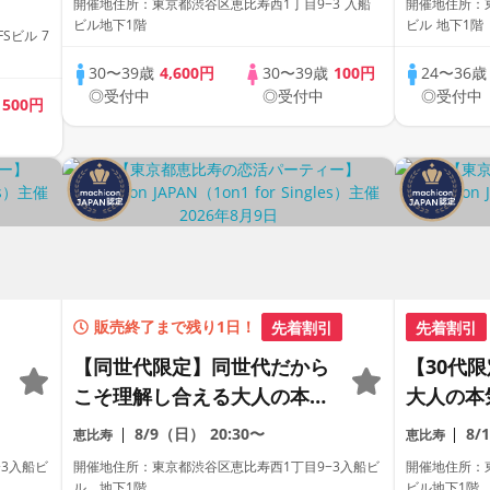
開催地住所：東京都渋谷区恵比寿西1丁目9−3 入船
開催地住所：東
《machicon JAPAN主催》
《飲み放
ビル地下1階
ビル 地下1階
Sビル 7
《machi
30〜39歳
4,600円
30〜39歳
100円
24〜36
◎受付中
◎受付中
◎受付中
歳
500円
販売終了まで残り1日！
先着割引
先着割引
【同世代限定】同世代だから
【30代
こそ理解し合える大人の本気
大人の本
恋活《1対1形式》《上質な1
相席専用
8/9（日）
20:30〜
8/
恵比寿
恵比寿
対1相席専用会場》《全席半
室》《飲
3入船ビ
開催地住所：東京都渋谷区恵比寿西1丁目9−3入船ビ
開催地住所：東
個室》《飲み放題付き》
《machi
ル 地下1階
ビル地下1階