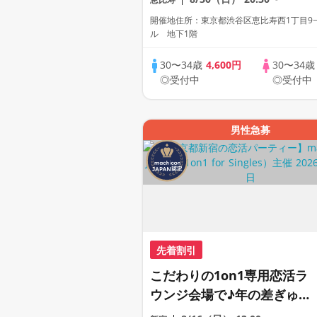
対1相席専用会場》《全席半
開催地住所：東京都渋谷区恵比寿西1丁目9−
個室》《飲み放題付き》
ル 地下1階
《machicon JAPAN主催》
30〜34歳
4,600円
30〜34
◎受付中
◎受付中
男性急募
先着割引
こだわりの1on1専用恋活ラ
ウンジ会場で♪年の差ぎゅっ
とで真剣な出会い《上質な1