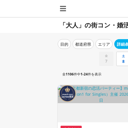
「大人」の街コン・婚
目的
都道府県
エリア
詳細
金
土
7
8
全
1106
件中
1-24
件を表示