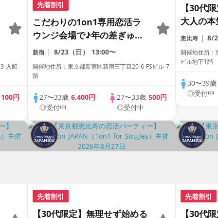
先着割引
【30代
大人の本
こだわりの1on1専用恋活ラ
相席専用
ウンジ会場で♪年の差ぎゅっ
8/
恵比寿
室》《飲
相
とで真剣な出会い《上質な1
8/23（日）
13:00〜
新宿
開催地住所：東
《machi
対1相席専用会場》《全席半
ビル地下1階
3 入船
開催地住所：東京都新宿区新宿三丁目20-6 FSビル 7
個室》《ドリンク飲み放題付
階
30〜39
き》《machicon JAPAN主
◎受付中
歳
100円
27〜33歳
6,400円
27〜33歳
500円
催》年少し大人の同世代パー
◎受付中
◎受付中
ティー
先着割引
先着割引
【30代限定】無理せず始める
【30代