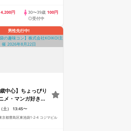
歳
4,200円
30〜39歳
100円
◎受付中
男性先行中!
34歳中心】ちょっぴり
ニメ・マンガ好き限
着席×マッチングゲ
2（土）
13:45〜
アニメコン
京都豊島区東池袋1-2-4 コジマビル