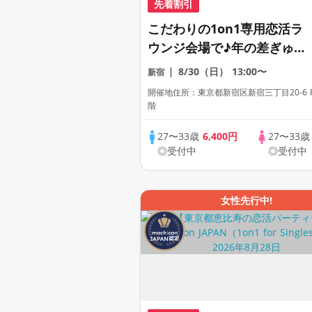
先着割引
こだわりの1on1専用恋活ラ
ウンジ会場で♪年の差ぎゅっ
とで真剣な出会い《上質な1
8/30（日）
13:00〜
新宿
対1相席専用会場》《全席半
開催地住所：東京都新宿区新宿三丁目20-6 F
個室》《ドリンク飲み放題付
階
き》《machicon JAPAN主
27〜33歳
6,400円
27〜33
催》年少し大人の同世代パー
◎受付中
◎受付中
ティー
女性先行中!