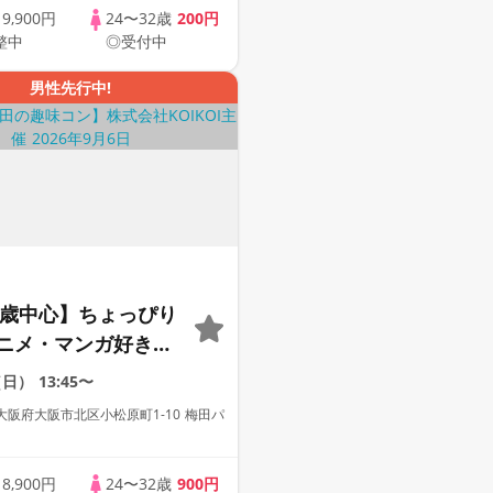
歳
9,900円
24〜32歳
200円
整中
◎受付中
男性先行中!
34歳中心】ちょっぴり
ニメ・マンガ好き限
着席×マッチングゲ
（日）
13:45〜
アニメコン
阪府大阪市北区小松原町1-10 梅田パ
歳
8,900円
24〜32歳
900円