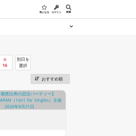
検索
気になる
ログイン
別日を
日
16
選択