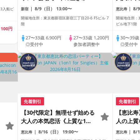
とで真剣な出会い《上質な1
相席専用
8/9（日）
13:00〜
8/
3入船ビ
新宿
恵比寿
対1相席専用会場》《全席半
室》《飲
開催地住所：東京都新宿区新宿三丁目20-6 FSビル 7
開催地住所：東
個室》《ドリンク飲み放題付
《machi
階
ビル地下1階
歳
100円
き》《machicon JAPAN主
27〜33歳
6,900円
27〜33歳
1,200円
30〜39
催》年少し大人の同世代パー
◎受付中
参加者調整中
◎受付中
ティー
先着割引
先着割引
【30代限定】無理せず始める
【恵比寿
大人の本気恋活《上質な1対1
人の上質
相席専用会場》《全席半個
《1対1
8/16（日）
19:00〜
8/
恵比寿
恵比寿
室》《飲み放題付き》
席専用会