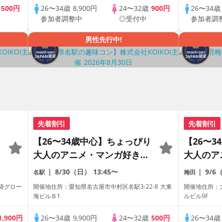
歳
500円
26〜34歳
8,900円
24〜32歳
900円
26〜34
参加者調整中
◎受付中
参加者調
男性先行中!
先着割引
先着割引
・
【26〜34歳中心】ちょっぴり
【26〜
大人のアニメ・マンガ好き限
大人のア
定♡完全着席×マッチングゲ
定♡完全
8/30（日）
13:45〜
9/6
名駅
梅田
ーム付きアニメコン
ーム付き
池袋グロー
開催地住所：愛知県名古屋市中村区名駅3-22-8 大東
開催地住所：大
海ビルＢ1
ルビル9F
1,900円
26〜34歳
9,900円
24〜32歳
500円
26〜34