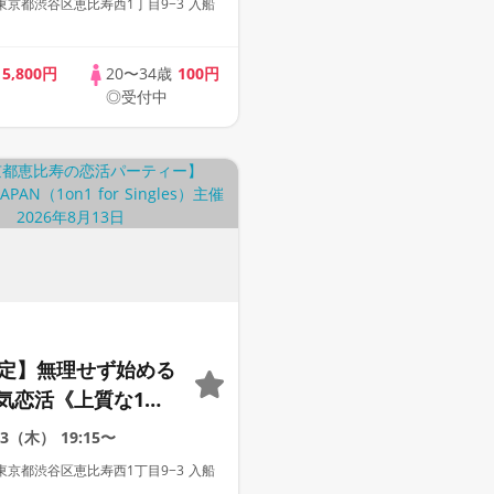
京都渋谷区恵比寿西1丁目9−3 入船
題付き》
con JAPAN主催》
歳
5,800円
20〜34歳
100円
◎受付中
限定】無理せず始める
気恋活《上質な1対1
会場》《全席半個
13（木）
19:15〜
み放題付き》
京都渋谷区恵比寿西1丁目9−3 入船
con JAPAN主催》