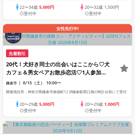
22〜34歳
5,000円
20〜32歳
1,500円
◎受付中
◎受付中
女性先行中!
先着割引
20代！犬好き同士の出会いはここから♡犬
カフェ＆男女ペアお散歩恋活♡1人参加歓
迎※入場料1800円別途必要
8/15（土）
10:00〜
鎌倉市
開催地住所：神奈川県鎌倉市御成町12 JR鎌倉駅西口側の時計台前にて受付
20〜29歳
5,000円
20〜29歳
1,000円
◎受付中
◎受付中