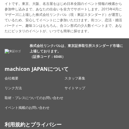
イトです。東京、大阪、名古屋をはじめ日本全国のイベント情報の検索から
参加申し込みまで、あなたの出会いを全力でサポートします。2015年4月に
マザーズに上場した株式会社リンクバル（現：東証スタンダード）が運営し
ているため、安心してイベントにご参加いただけます。街コン、恋活・婚活
パーティー、趣味コンはもちろん、合コン形式の少人数イベントまで、あな
たにピッタリのイベントが、いつでも簡単に探せます。
株式会社リンクバルは、東京証券取引所スタンダード市場に
上場しております。
（証券コード：6046）
machicon JAPANについて
会社概要
スタッフ募集
リンク方法
サイトマップ
取材・プレスについてのお問い合わせ
イベント掲載のお問い合わせ
利用規約とプライバシー