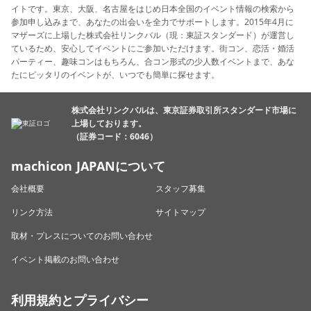
イトです。東京、大阪、名古屋をはじめ日本全国のイベント情報の検索から
参加申し込みまで、あなたの出会いを全力でサポートします。2015年4月に
マザーズに上場した株式会社リンクバル（現：東証スタンダード）が運営し
ているため、安心してイベントにご参加いただけます。街コン、恋活・婚活
パーティー、趣味コンはもちろん、合コン形式の少人数イベントまで、あな
たにピッタリのイベントが、いつでも簡単に探せます。
株式会社リンクバルは、東京証券取引所スタンダード市場に
上場しております。
（証券コード：6046）
machicon JAPANについて
会社概要
スタッフ募集
リンク方法
サイトマップ
取材・プレスについてのお問い合わせ
イベント掲載のお問い合わせ
利用規約とプライバシー