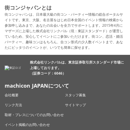
街コンジャパンとは
街コンジャパンは、日本最大級の街コン・パーティー情報の総合ポータルサ
イトです。東京、大阪、名古屋をはじめ日本全国のイベント情報の検索から
参加申し込みまで、あなたの出会いを全力でサポートします。2015年4月に
マザーズに上場した株式会社リンクバル（現：東証スタンダード）が運営し
ているため、安心してイベントにご参加いただけます。街コン、恋活・婚活
パーティー、趣味コンはもちろん、合コン形式の少人数イベントまで、あな
たにピッタリのイベントが、いつでも簡単に探せます。
株式会社リンクバルは、東京証券取引所スタンダード市場に
上場しております。
（証券コード：6046）
machicon JAPANについて
会社概要
スタッフ募集
リンク方法
サイトマップ
取材・プレスについてのお問い合わせ
イベント掲載のお問い合わせ