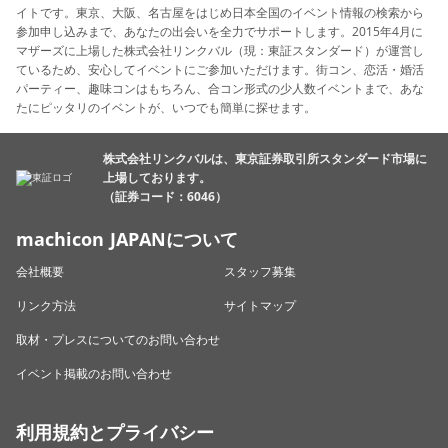
イトです。東京、大阪、名古屋をはじめ日本全国のイベント情報の検索から
参加申し込みまで、あなたの出会いを全力でサポートします。2015年4月に
マザーズに上場した株式会社リンクバル（現：東証スタンダード）が運営し
ているため、安心してイベントにご参加いただけます。街コン、恋活・婚活
パーティー、趣味コンはもちろん、合コン形式の少人数イベントまで、あな
たにピッタリのイベントが、いつでも簡単に探せます。
株式会社リンクバルは、東京証券取引所スタンダード市場に
上場しております。
（証券コード：6046）
machicon JAPANについて
会社概要
スタッフ募集
リンク方法
サイトマップ
取材・プレスについてのお問い合わせ
イベント掲載のお問い合わせ
利用規約とプライバシー