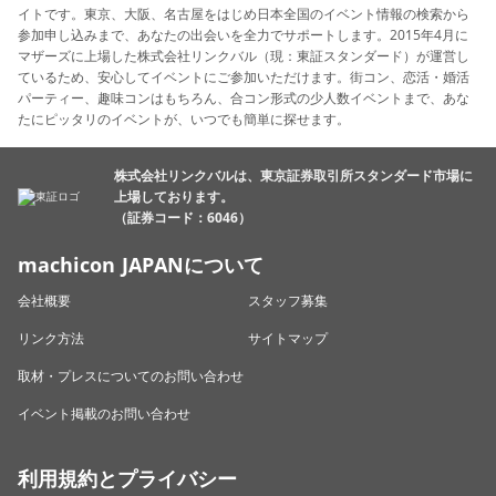
イトです。東京、大阪、名古屋をはじめ日本全国のイベント情報の検索から
参加申し込みまで、あなたの出会いを全力でサポートします。2015年4月に
マザーズに上場した株式会社リンクバル（現：東証スタンダード）が運営し
ているため、安心してイベントにご参加いただけます。街コン、恋活・婚活
パーティー、趣味コンはもちろん、合コン形式の少人数イベントまで、あな
たにピッタリのイベントが、いつでも簡単に探せます。
株式会社リンクバルは、東京証券取引所スタンダード市場に
上場しております。
（証券コード：6046）
machicon JAPANについて
会社概要
スタッフ募集
リンク方法
サイトマップ
取材・プレスについてのお問い合わせ
イベント掲載のお問い合わせ
利用規約とプライバシー