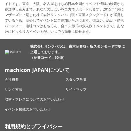
イトです。東京、大阪、名古屋をはじめ日本全国のイベント情報の検索から
参加申し込みまで、あなたの出会いを全力でサポートします。2015年4月に
マザーズに上場した株式会社リンクバル（現：東証スタンダード）が運営し
ているため、安心してイベントにご参加いただけます。街コン、恋活・婚活
パーティー、趣味コンはもちろん、合コン形式の少人数イベントまで、あな
たにピッタリのイベントが、いつでも簡単に探せます。
株式会社リンクバルは、東京証券取引所スタンダード市場に
上場しております。
（証券コード：6046）
machicon JAPANについて
会社概要
スタッフ募集
リンク方法
サイトマップ
取材・プレスについてのお問い合わせ
イベント掲載のお問い合わせ
利用規約とプライバシー