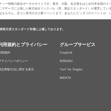
ティー情報の総合ポータルサイトです。東京、大阪、名古屋をはじめ日本全国のイ
4月にマザーズに上場した株式会社リンクバル（現：東証スタンダード）が運営してい
はもちろん、合コン形式の少人数イベントまで、あなたにピッタリのイベントが、
券取引所スタンダード市場に上場しております。
利用規約とプライバシー
グループサービス
利用規約
CoupLink
プライバシーポリシー
KOIGAKU
特定商取引法に関する表示
1on1 for Singles
MiDATA