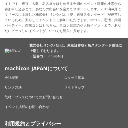
イトです。東京、大阪、名古屋をはじめ日本全国のイベント情報の検索から
参加申し込みまで、あなたの出会いを全力でサポートします。2015年4月に
マザーズに上場した株式会社リンクバル（現：東証スタンダード）が運営し
ているため、安心してイベントにご参加いただけます。街コン、恋活・婚活
パーティー、趣味コンはもちろん、合コン形式の少人数イベントまで、あな
たにピッタリのイベントが、いつでも簡単に探せます。
株式会社リンクバルは、東京証券取引所スタンダード市場に
上場しております。
（証券コード：6046）
machicon JAPANについて
会社概要
スタッフ募集
リンク方法
サイトマップ
取材・プレスについてのお問い合わせ
イベント掲載のお問い合わせ
利用規約とプライバシー