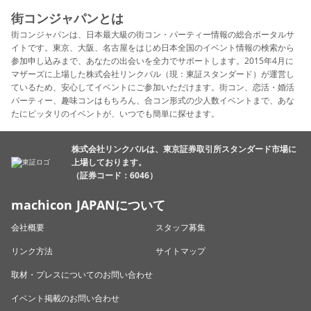
街コンジャパンとは
街コンジャパンは、日本最大級の街コン・パーティー情報の総合ポータルサ
イトです。東京、大阪、名古屋をはじめ日本全国のイベント情報の検索から
参加申し込みまで、あなたの出会いを全力でサポートします。2015年4月に
マザーズに上場した株式会社リンクバル（現：東証スタンダード）が運営し
ているため、安心してイベントにご参加いただけます。街コン、恋活・婚活
パーティー、趣味コンはもちろん、合コン形式の少人数イベントまで、あな
たにピッタリのイベントが、いつでも簡単に探せます。
株式会社リンクバルは、東京証券取引所スタンダード市場に
上場しております。
（証券コード：6046）
machicon JAPANについて
会社概要
スタッフ募集
リンク方法
サイトマップ
取材・プレスについてのお問い合わせ
イベント掲載のお問い合わせ