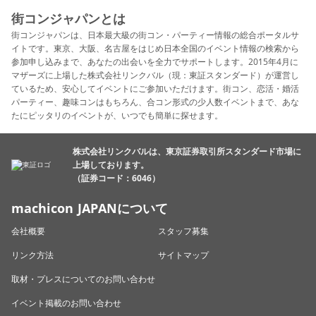
街コンジャパンとは
街コンジャパンは、日本最大級の街コン・パーティー情報の総合ポータルサ
イトです。東京、大阪、名古屋をはじめ日本全国のイベント情報の検索から
参加申し込みまで、あなたの出会いを全力でサポートします。2015年4月に
マザーズに上場した株式会社リンクバル（現：東証スタンダード）が運営し
ているため、安心してイベントにご参加いただけます。街コン、恋活・婚活
パーティー、趣味コンはもちろん、合コン形式の少人数イベントまで、あな
たにピッタリのイベントが、いつでも簡単に探せます。
株式会社リンクバルは、東京証券取引所スタンダード市場に
上場しております。
（証券コード：6046）
machicon JAPANについて
会社概要
スタッフ募集
リンク方法
サイトマップ
取材・プレスについてのお問い合わせ
イベント掲載のお問い合わせ