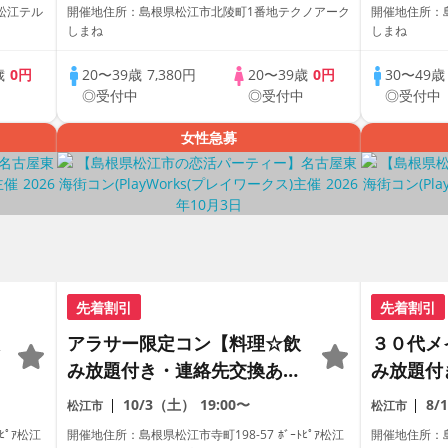
パーティー
パーティ
 松江テル
開催地住所：島根県松江市北陵町1番地テクノアーク
開催地住所：
しまね
しまね
歳
0円
20〜39歳
7,380円
20〜39歳
0円
30〜49
中
◎受付中
◎受付中
◎受付中
女性急募
先着割引
先着割引
アラサー限定コン【料理☆飲
３０代メ
み放題付き・連絡先交換あ
み放題付
り・完全着席型】１名参加多
り・完全
10/3（土）
19:00〜
8/
松江市
松江市
数・初参加も大歓迎☆プレイ
数・初参
ﾋﾟｱ松江
開催地住所：島根県松江市寺町198-57 ﾎﾞｰﾄﾋﾟｱ松江
開催地住所：島根