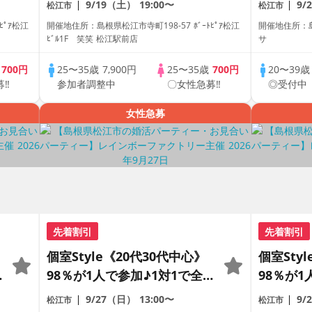
9/19（土）
19:00〜
9/
松江市
松江市
数・初参加も大歓迎☆プレイ
パーティ
ﾋﾟｱ松江
開催地住所：島根県松江市寺町198-57 ﾎﾞｰﾄﾋﾟｱ松江
開催地住所：島
ワークス主催☆
ﾋﾞﾙ1F 笑笑 松江駅前店
サ
歳
700円
25〜35歳
7,900円
25〜35歳
700円
20〜39
募‼
参加者調整中
〇女性急募‼
◎受付中
女性急募
先着割引
先着割引
個室Style《20代30代中心》
個室Sty
98％が1人で参加♪1対1で全
98％が1
員トーク☆誠実な方への婚活
員トーク
9/27（日）
13:00〜
9/
松江市
松江市