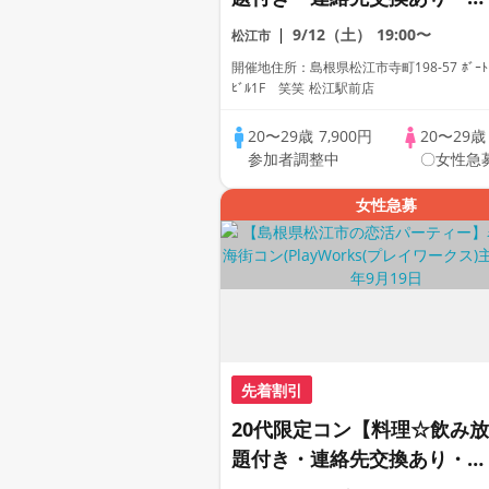
全着席型】１名参加多数・初
9/12（土）
19:00〜
松江市
参加も大歓迎☆プレイワーク
開催地住所：島根県松江市寺町198-57 ﾎﾞｰﾄ
ス主催☆
ﾋﾞﾙ1F 笑笑 松江駅前店
20〜29歳
7,900円
20〜29
参加者調整中
〇女性急
女性急募
先着割引
20代限定コン【料理☆飲み放
題付き・連絡先交換あり・完
全着席型】１名参加多数・初