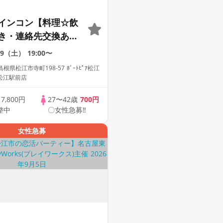
インコン【料理☆飲
き・連絡先交換あ
着席型】１名参加多
29（土）
19:00〜
加も大歓迎☆
県松江市寺町198-57 ﾎﾞｰﾄﾋﾟｱ松江
 松江駅前店
歳
7,800円
27〜42歳
700円
整中
〇女性急募‼
女性急募