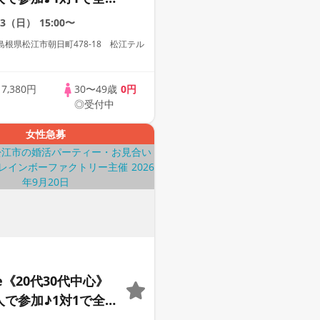
☆誠実な方への婚活
13（日）
15:00〜
ー
根県松江市朝日町478-18 松江テル
歳
7,380円
30〜49歳
0円
◎受付中
女性急募
le《20代30代中心》
人で参加♪1対1で全
☆誠実な方への婚活