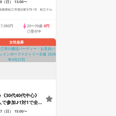
20（日）
13:00〜
ー
根県松江市朝日町478-18 松江テル
歳
7,380円
20〜39歳
0円
◎受付中
女性急募
le《30代40代中心》
人で参加♪1対1で全
☆誠実な方への婚活
27（日）
15:00〜