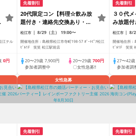
先着割引
先着割引
20代限定コン【料理☆飲み放
３０代メ
題付き・連絡先交換あり・完
み放題付
全着席型】１名参加多数・初
り・完全
8/29（土）
19:00〜
8/
松江市
松江市
参加も大歓迎☆プレイワーク
数・初参
 松江テル
開催地住所：島根県松江市寺町198-57 ﾎﾞｰﾄﾋﾟｱ松江
開催地住所：島根
ス主催☆
ﾋﾞﾙ1F 笑笑 松江駅前店
ﾋﾞﾙ1F 笑笑
歳
0円
20〜29歳
7,900円
20〜29歳
700円
27〜42
中
参加者調整中
〇女性急募‼
参加者調
女性急募
先着割引
先着割引