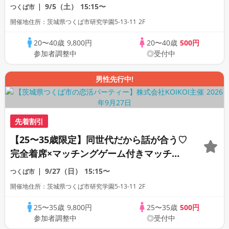
コン
9/5（土）
15:15〜
つくば市
開催地住所：茨城県つくば市研究学園5-13-11 2F
20〜40歳
9,800円
20〜40歳
500円
参加者調整中
◎受付中
男性先行中!
先着割引
【25〜35歳限定】同世代だから話が合う♡
完全着席×マッチングゲーム付きマッチン
グコン
9/27（日）
15:15〜
つくば市
開催地住所：茨城県つくば市研究学園5-13-11 2F
25〜35歳
9,800円
25〜35歳
500円
参加者調整中
◎受付中