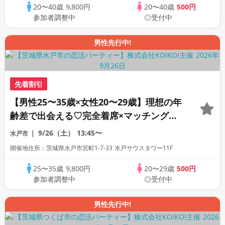
20〜40歳
9,800円
20〜40歳
500円
参加者調整中
◎受付中
男性先行中!
先着割引
【男性25〜35歳×女性20〜29歳】理想の年
齢差で出会える♡完全着席×マッチングゲ
ーム付きマッチングコン
9/26（土）
13:45〜
水戸市
開催地住所：茨城県水戸市宮町1-7-33 水戸サウスタワー11F
25〜35歳
9,800円
20〜29歳
500円
参加者調整中
◎受付中
男性先行中!