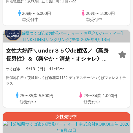
開催地住所：茨城県日立市宮田町5丁目2-22
20歳〜
6,000円
20歳〜
3,000円
◎受付中
◎受付中
女性大好評＼under３５♡de婚活／《高身
長男性》＆《爽やか・清楚・オシャレ》な
ど×一途に想い合いたい方
9/13（日）
11:15〜
つくば市
開催地住所：茨城県つくば市花室1152 ディアステージつくばフォレストテ
ラス
25〜35歳
5,500円
23〜34歳
1,000円
◎受付中
◎受付中
女性先行中!