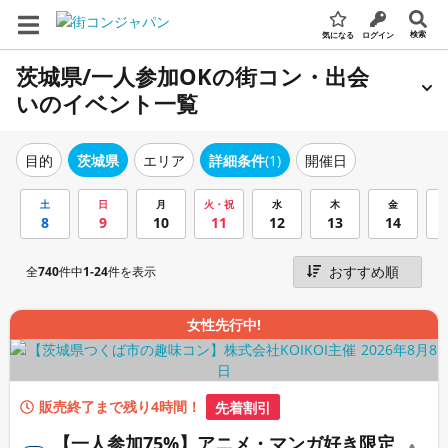
検索
気になる
ログイン
茨城県/一人参加OKの街コン・出会
いのイベント一覧
エリア
詳細条件
(1)
開催日
目的
茨城県
土
日
月
火・祝
水
木
金
8
9
10
11
12
13
14
全
740
件中
1-24
件を表示
女性先行中!
販売終了まで残り4時間！
先着割引
【一人参加75%】アニメ・マンガ好き限定