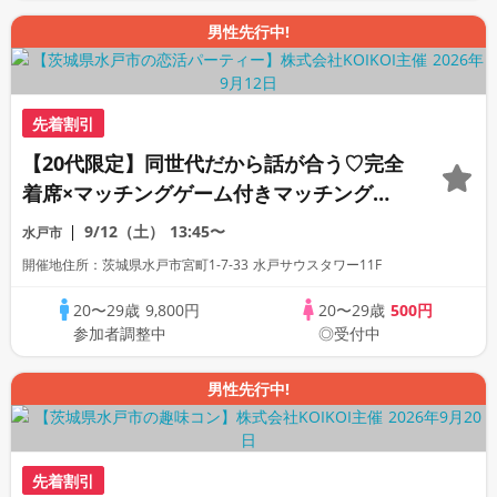
男性先行中!
先着割引
【20代限定】同世代だから話が合う♡完全
着席×マッチングゲーム付きマッチングコ
ン
9/12（土）
13:45〜
水戸市
開催地住所：茨城県水戸市宮町1-7-33 水戸サウスタワー11F
20〜29歳
9,800円
20〜29歳
500円
参加者調整中
◎受付中
男性先行中!
先着割引