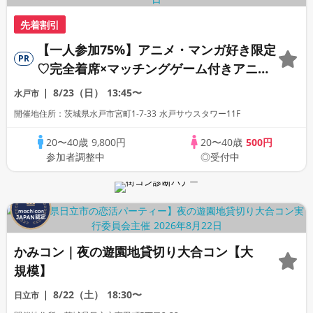
先着割引
【一人参加75%】アニメ・マンガ好き限定
PR
♡完全着席×マッチングゲーム付きアニメ
コン
8/23（日）
13:45〜
水戸市
開催地住所：茨城県水戸市宮町1-7-33 水戸サウスタワー11F
20〜40歳
9,800円
20〜40歳
500円
参加者調整中
◎受付中
かみコン｜夜の遊園地貸切り大合コン【大
規模】
8/22（土）
18:30〜
日立市