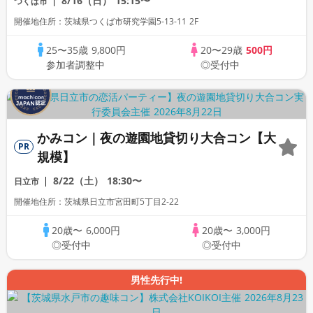
8/16（日）
15:15〜
つくば市
開催地住所：茨城県つくば市研究学園5-13-11 2F
25〜35歳
9,800円
20〜29歳
500円
参加者調整中
◎受付中
かみコン｜夜の遊園地貸切り大合コン【大
PR
規模】
8/22（土）
18:30〜
日立市
開催地住所：茨城県日立市宮田町5丁目2-22
20歳〜
6,000円
20歳〜
3,000円
◎受付中
◎受付中
男性先行中!