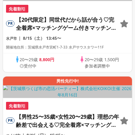
先着割引
【20代限定】同世代だから話が合う♡完
PR
全着席×マッチングゲーム付きマッチング
コン
8/15（土）
13:45〜
水戸市
開催地住所：茨城県水戸市宮町1-7-33 水戸サウスタワー11F
20〜29歳
8,800円
20〜29歳
1,500円
◎受付中
参加者調整中
男性先行中!
先着割引
【男性25〜35歳×女性20〜29歳】理想の年
PR
齢差で出会える♡完全着席×マッチングゲ
ーム付きマッチングコン