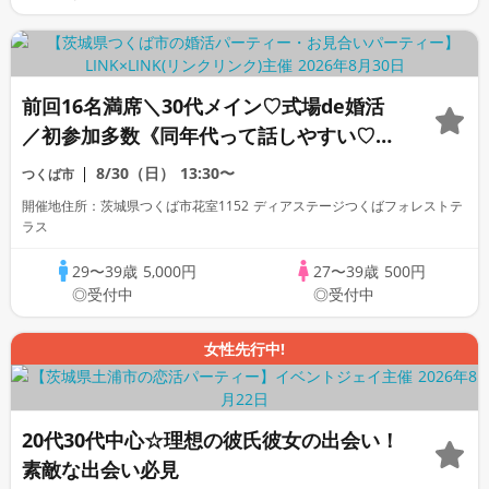
前回16名満席＼30代メイン♡式場de婚活
／初参加多数《同年代って話しやすい♡》
＆実年齢よりも若く見られる・清潔感のあ
8/30（日）
13:30〜
つくば市
る方
開催地住所：茨城県つくば市花室1152 ディアステージつくばフォレストテ
ラス
29〜39歳
5,000円
27〜39歳
500円
◎受付中
◎受付中
女性先行中!
20代30代中心☆理想の彼氏彼女の出会い！
素敵な出会い必見