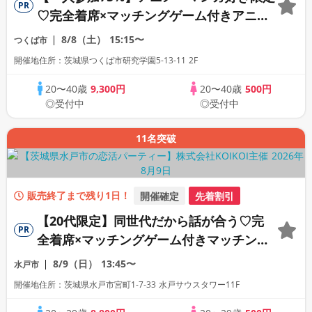
PR
♡完全着席×マッチングゲーム付きアニメ
コン
8/8（土）
15:15〜
つくば市
開催地住所：茨城県つくば市研究学園5-13-11 2F
20〜40歳
9,300円
20〜40歳
500円
◎受付中
◎受付中
11名突破
販売終了まで残り1日！
開催確定
先着割引
【20代限定】同世代だから話が合う♡完
PR
全着席×マッチングゲーム付きマッチング
コン
8/9（日）
13:45〜
水戸市
開催地住所：茨城県水戸市宮町1-7-33 水戸サウスタワー11F