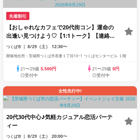
先着割引
【おしゃれなカフェで20代街コン】運命の
出逢い見つけよう♡【1:1トーク】【連絡
先自由交換】
8/29（土）
12:30〜
つくば市
開催地住所：茨城県つくば市吾妻１丁目10−1 つくばセンタービル １階
21〜29歳
5,500円
21〜29歳
0円
◎受付中
◎受付中
女性先行中!
20代30代中心♪気軽カジュアル恋活パーテ
ィー
8/29（土）
20:00〜
つくば市