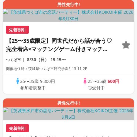
男性先行中!
先着割引
【25〜35歳限定】同世代だから話が合う♡
完全着席×マッチングゲーム付きマッチン
グコン
8/30（日）
15:15〜
つくば市
開催地住所：茨城県つくば市研究学園5-13-11 2F
25〜35歳
9,800円
25〜35歳
500円
参加者調整中
◎受付中
男性先行中!
先着割引