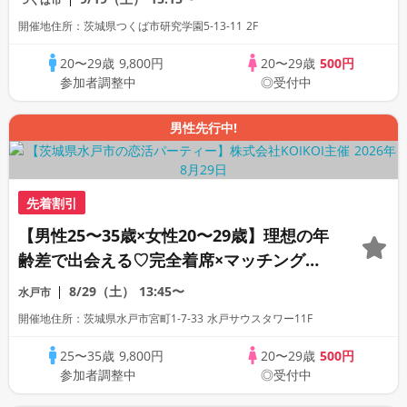
開催地住所：茨城県つくば市研究学園5-13-11 2F
20〜29歳
9,800円
20〜29歳
500円
参加者調整中
◎受付中
男性先行中!
先着割引
【男性25〜35歳×女性20〜29歳】理想の年
齢差で出会える♡完全着席×マッチングゲ
ーム付きマッチングコン
8/29（土）
13:45〜
水戸市
開催地住所：茨城県水戸市宮町1-7-33 水戸サウスタワー11F
25〜35歳
9,800円
20〜29歳
500円
参加者調整中
◎受付中