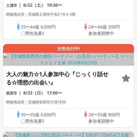
8/22（土）
19:30〜
土浦市
開催地住所：茨城県土浦市中央2-16-4 3階
25〜44歳
6,000円
24〜44歳
500円
〇男性急募‼
参加者調整中
女性先行中!
大人の魅力☆1人参加中心『じっくり話せ
る☆理想の出会い』
8/23（日）
17:00〜
筑西市
開催地住所：茨城県筑西市川澄1850
35〜55歳
6,000円
34〜55歳
800円
〇男性急募‼
参加者調整中