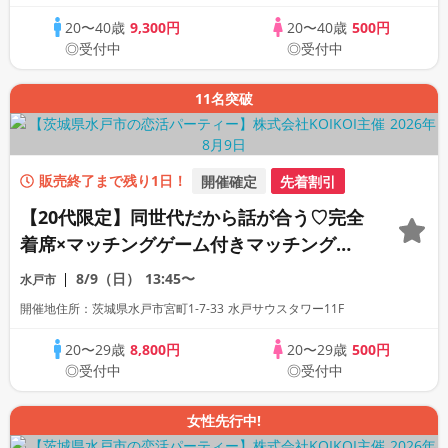
20〜40歳
9,300円
20〜40歳
500円
◎受付中
◎受付中
11名突破
販売終了まで残り1日！
開催確定
先着割引
【20代限定】同世代だから話が合う♡完全
着席×マッチングゲーム付きマッチングコ
ン
8/9（日）
13:45〜
水戸市
開催地住所：茨城県水戸市宮町1-7-33 水戸サウスタワー11F
20〜29歳
8,800円
20〜29歳
500円
◎受付中
◎受付中
女性先行中!