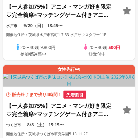
【一人参加75%】アニメ・マンガ好き限定
♡完全着席×マッチングゲーム付きアニメ
コン
9/20（日）
13:45〜
水戸市
開催地住所：茨城県水戸市宮町1-7-33 水戸サウスタワー11F
20〜40歳
9,800円
20〜40歳
500円
参加者調整中
◎受付中
女性先行中!
販売終了まで残り4時間！
先着割引
【一人参加75%】アニメ・マンガ好き限定
♡完全着席×マッチングゲーム付きアニメ
コン
8/8（土）
15:15〜
つくば市
開催地住所：茨城県つくば市研究学園5-13-11 2F