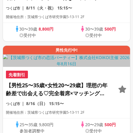
ン
8/11（火・祝）
15:15〜
つくば市
開催地住所：茨城県つくば市研究学園5-13-11 2F
30〜39歳
8,800円
30〜39歳
500円
◎受付中
◎受付中
男性先行中!
先着割引
【男性25〜35歳×女性20〜29歳】理想の年
齢差で出会える♡完全着席×マッチングゲ
ーム付きマッチングコン
8/16（日）
15:15〜
つくば市
開催地住所：茨城県つくば市研究学園5-13-11 2F
25〜35歳
9,800円
20〜29歳
500円
参加者調整中
◎受付中