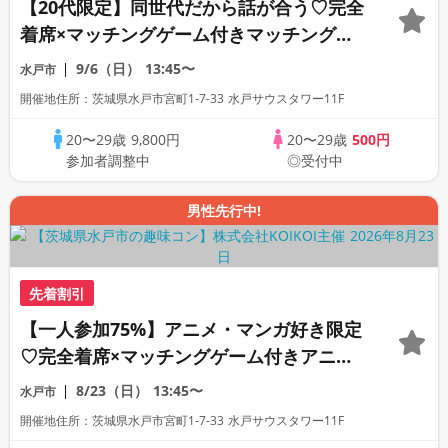
【20代限定】同世代だから話が合う♡完全
着席×マッチングゲーム付きマッチングコ
ン
9/6（日）
13:45〜
水戸市
開催地住所：茨城県水戸市宮町1-7-33 水戸サウスタワー11F
20〜29歳
9,800円
20〜29歳
500円
参加者調整中
◎受付中
男性先行中!
先着割引
【一人参加75%】アニメ・マンガ好き限定
♡完全着席×マッチングゲーム付きアニメ
コン
8/23（日）
13:45〜
水戸市
開催地住所：茨城県水戸市宮町1-7-33 水戸サウスタワー11F