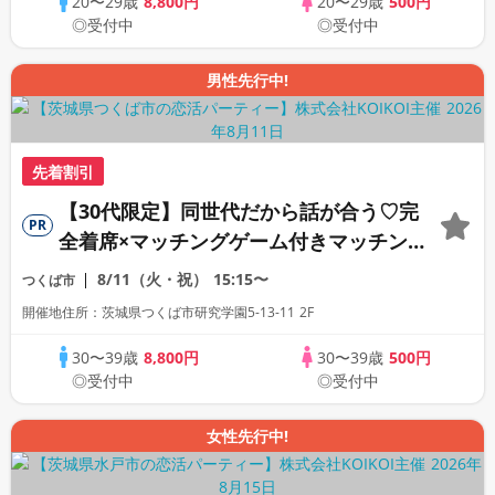
20〜29歳
8,800円
20〜29歳
500円
◎受付中
◎受付中
男性先行中!
先着割引
【30代限定】同世代だから話が合う♡完
PR
全着席×マッチングゲーム付きマッチング
コン
8/11（火・祝）
15:15〜
つくば市
開催地住所：茨城県つくば市研究学園5-13-11 2F
30〜39歳
8,800円
30〜39歳
500円
◎受付中
◎受付中
女性先行中!