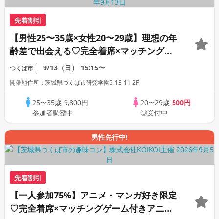
先着割引
【男性25〜35歳×女性20〜29歳】理想の年
齢差で出会える♡完全着席×マッチングゲ
ーム付きマッチングコン
9/13（日）
15:15〜
つくば市
開催地住所：茨城県つくば市研究学園5-13-11 2F
25〜35歳
9,800円
20〜29歳
500円
参加者調整中
◎受付中
男性先行中!
先着割引
【一人参加75%】アニメ・マンガ好き限定
♡完全着席×マッチングゲーム付きアニメ