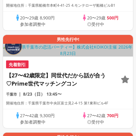
開催地住所：千葉県船橋市本町4-41-25 4.モンテローザ船橋ビルB1
20〜29歳
8,900円
20〜29歳
500円
参加者調整中
◎受付中
男性先行中!
先着割引
【27〜42歳限定】同世代だから話が合う
♡Prime世代マッチングコン
8/23（日）
13:45〜
千葉市
開催地住所：千葉県千葉市中央区富士見2-4-15 第1東和ビル4F
27〜42歳
9,300円
27〜42歳
700円
参加者調整中
◎受付中