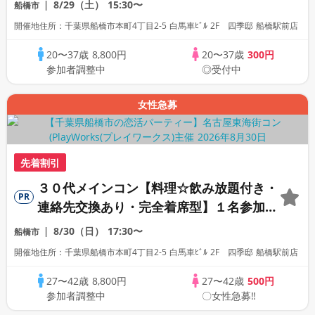
8/29（土）
15:30〜
船橋市
開催地住所：千葉県船橋市本町4丁目2-5 白馬車ﾋﾞﾙ 2F 四季邸 船橋駅前店
20〜37歳
8,800円
20〜37歳
300円
参加者調整中
◎受付中
女性急募
先着割引
３０代メインコン【料理☆飲み放題付き・
PR
連絡先交換あり・完全着席型】１名参加多
数・初参加も大歓迎☆
8/30（日）
17:30〜
船橋市
開催地住所：千葉県船橋市本町4丁目2-5 白馬車ﾋﾞﾙ 2F 四季邸 船橋駅前店
27〜42歳
8,800円
27〜42歳
500円
参加者調整中
〇女性急募‼