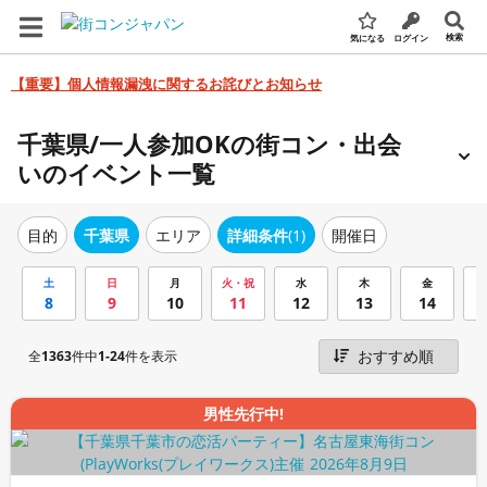
検索
気になる
ログイン
【重要】個人情報漏洩に関するお詫びとお知らせ
千葉県/一人参加OKの街コン・出会
いのイベント一覧
エリア
詳細条件
(1)
開催日
目的
千葉県
土
日
月
火・祝
水
木
金
8
9
10
11
12
13
14
全
1363
件中
1-24
件を表示
男性先行中!