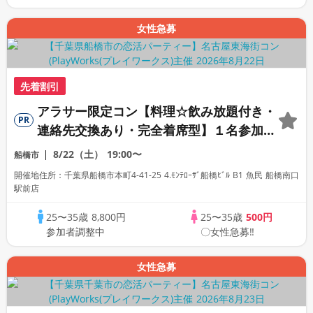
女性急募
先着割引
アラサー限定コン【料理☆飲み放題付き・
PR
連絡先交換あり・完全着席型】１名参加多
数・初参加も大歓迎☆プレイワークス主催
8/22（土）
19:00〜
船橋市
☆
開催地住所：千葉県船橋市本町4-41-25 4.ﾓﾝﾃﾛｰｻﾞ船橋ﾋﾞﾙ B1 魚民 船橋南口
駅前店
25〜35歳
8,800円
25〜35歳
500円
参加者調整中
〇女性急募‼
女性急募