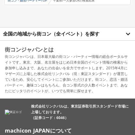
街コン・婚活パーティーTOP
千葉県/一人参加OKの検索結果
全国の地域から街コン（全イベント）を探す
街コンジャパンとは
街コンジャパンは、日本最大級の街コン・パーティー情報の総合ポータルサ
イトです。東京、大阪、名古屋をはじめ日本全国のイベント情報の検索から
参加申し込みまで、あなたの出会いを全力でサポートします。2015年4月に
マザーズに上場した株式会社リンクバル（現：東証スタンダード）が運営し
ているため、安心してイベントにご参加いただけます。街コン、恋活・婚活
パーティー、趣味コンはもちろん、合コン形式の少人数イベントまで、あな
たにピッタリのイベントが、いつでも簡単に探せます。
株式会社リンクバルは、東京証券取引所スタンダード市場に
上場しております。
（証券コード：6046）
machicon JAPANについて