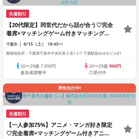
先着割引
【20代限定】同世代だから話が合う♡完全
着席×マッチングゲーム付きマッチングコ
ン
8/15（土）
18:45〜
千葉市
開催地住所：千葉県千葉市中央区富士見1-2-7 千葉駅前みゆきビルB1
20〜29歳
7,900円
20〜29歳
900円
参加者調整中
◎受付中
男性先行中!
先着割引
【一人参加75%】アニメ・マンガ好き限定
♡完全着席×マッチングゲーム付きアニメ