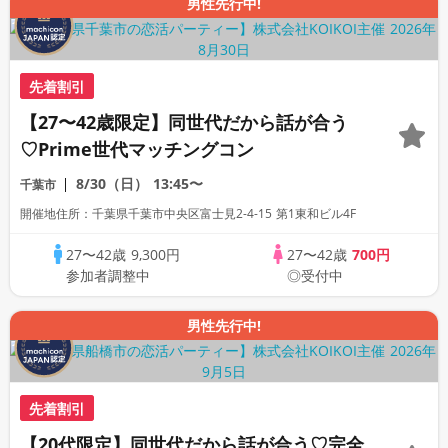
男性先行中!
先着割引
【27〜42歳限定】同世代だから話が合う
♡Prime世代マッチングコン
8/30（日）
13:45〜
千葉市
開催地住所：千葉県千葉市中央区富士見2-4-15 第1東和ビル4F
27〜42歳
9,300円
27〜42歳
700円
参加者調整中
◎受付中
男性先行中!
先着割引
【20代限定】同世代だから話が合う♡完全