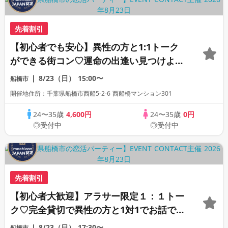
先着割引
【初心者でも安心】異性の方と1:1トーク
ができる街コン♡運命の出逢い見つけよう
♡《連絡先自由交換》
8/23（日）
15:00〜
船橋市
開催地住所：千葉県船橋市西船5-2-6 西船橋マンション301
24〜35歳
4,600円
24〜35歳
0円
◎受付中
◎受付中
先着割引
【初心者大歓迎】アラサー限定１：１トー
ク♡完全貸切で異性の方と1対1でお話でき
ます♡連絡先交換自由♡
8/23（日）
17:30〜
船橋市