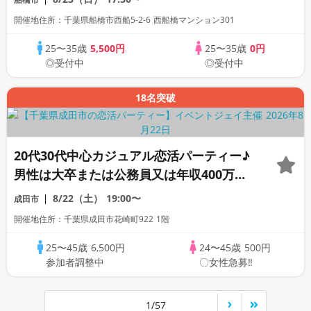
開催地住所：千葉県船橋市西船5-2-6 西船橋マンション301
25〜35歳
5,500円
25〜35歳
0円
◎受付中
◎受付中
18名突破
20代30代中心カジュアル恋活パーティー♪
男性は大卒または公務員又は年収400万以
上又は1名参加
8/22（土）
19:00〜
成田市
開催地住所：千葉県成田市花崎町922 1階
25〜45歳
6,500円
24〜45歳
500円
参加者調整中
〇女性急募‼
1/57