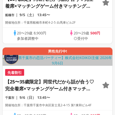
着席×マッチングゲーム付きマッチングコ
ン
9/5（土）
13:45〜
船橋市
開催地住所：千葉県船橋市本町4-2-5 白馬車ビル2F
20〜29歳
8,900円
20〜29歳
500円
参加者調整中
◎受付中
男性先行中!
先着割引
【25〜35歳限定】同世代だから話が合う♡
完全着席×マッチングゲーム付きマッチン
グコン
9/6（日）
13:45〜
千葉市
開催地住所：千葉県千葉市中央区富士見2-4-15 第1東和ビル4F