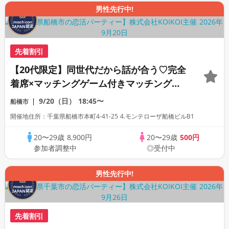
男性先行中!
先着割引
【20代限定】同世代だから話が合う♡完全
着席×マッチングゲーム付きマッチングコ
ン
9/20（日）
18:45〜
船橋市
開催地住所：千葉県船橋市本町4-41-25 4.モンテローザ船橋ビルB1
20〜29歳
8,900円
20〜29歳
500円
参加者調整中
◎受付中
男性先行中!
先着割引