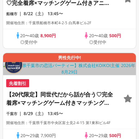
♡完全着席×マッチングゲーム付きアニメ
コン
8/22（土）
13:45〜
船橋市
開催地住所：千葉県船橋市本町4-2-5 白馬車ビル2F
20〜40歳
8,900円
20〜40歳
500円
◎受付中
◎受付中
男性先行中!
先着割引
【20代限定】同世代だから話が合う♡完全
着席×マッチングゲーム付きマッチングコ
ン
8/29（土）
13:45〜
千葉市
開催地住所：千葉県千葉市中央区富士見2-4-15 第1東和ビル4F
20〜29歳
7,900円
20〜29歳
500円