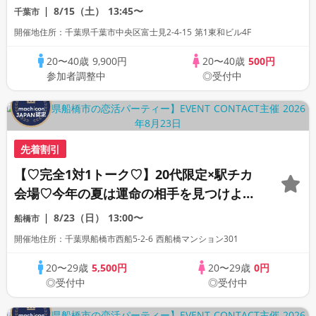
コン
8/15（土）
13:45〜
千葉市
開催地住所：千葉県千葉市中央区富士見2-4-15 第1東和ビル4F
20〜40歳
9,900円
20〜40歳
500円
参加者調整中
◎受付中
先着割引
【♡完全1対1トーク♡】20代限定×駅チカ
会場♡今年の夏は運命の相手を見つけよう
♡連絡先交換自由♡
8/23（日）
13:00〜
船橋市
開催地住所：千葉県船橋市西船5-2-6 西船橋マンション301
20〜29歳
5,500円
20〜29歳
0円
◎受付中
◎受付中