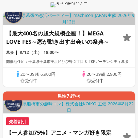
【最大400名の超大規模企画！】MEGA
LOVE FES～恋が動き出す出会いの祭典～
9/12（土）
18:00〜
幕張
開催地住所：千葉県千葉市美浜区ひび野２丁目３ TKPガーデンシティ幕張
20〜39歳
6,900円
20〜39歳
2,900円
◎受付中
◎受付中
男性先行中!
先着割引
【一人参加75%】アニメ・マンガ好き限定