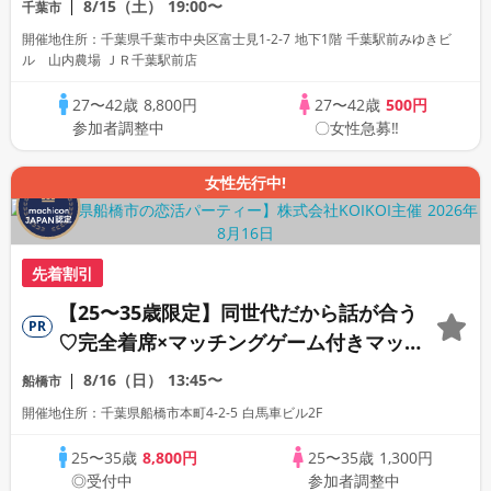
8/15（土）
19:00〜
千葉市
開催地住所：千葉県千葉市中央区富士見1-2-7 地下1階 千葉駅前みゆきビ
ル 山内農場 ＪＲ千葉駅前店
27〜42歳
8,800円
27〜42歳
500円
参加者調整中
〇女性急募‼
女性先行中!
先着割引
【25〜35歳限定】同世代だから話が合う
PR
♡完全着席×マッチングゲーム付きマッチ
ングコン
8/16（日）
13:45〜
船橋市
開催地住所：千葉県船橋市本町4-2-5 白馬車ビル2F
25〜35歳
8,800円
25〜35歳
1,300円
◎受付中
参加者調整中