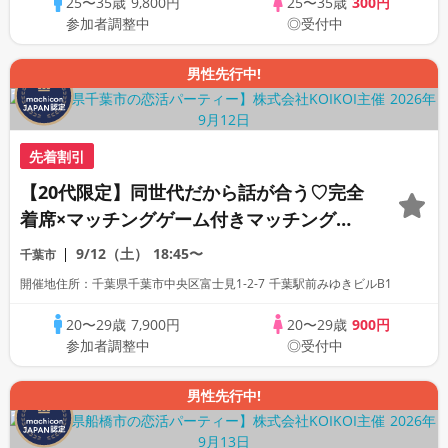
25〜35歳
9,800円
25〜35歳
300円
参加者調整中
◎受付中
男性先行中!
先着割引
【20代限定】同世代だから話が合う♡完全
着席×マッチングゲーム付きマッチングコ
ン
9/12（土）
18:45〜
千葉市
開催地住所：千葉県千葉市中央区富士見1-2-7 千葉駅前みゆきビルB1
20〜29歳
7,900円
20〜29歳
900円
参加者調整中
◎受付中
男性先行中!