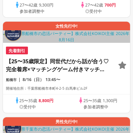
27〜42歳
9,300円
27〜42歳
700円
参加者調整中
◎受付中
女性先行中!
先着割引
【25〜35歳限定】同世代だから話が合う♡
完全着席×マッチングゲーム付きマッチン
グコン
8/16（日）
13:45〜
船橋市
開催地住所：千葉県船橋市本町4-2-5 白馬車ビル2F
25〜35歳
8,800円
25〜35歳
1,300円
◎受付中
参加者調整中
男性先行中!