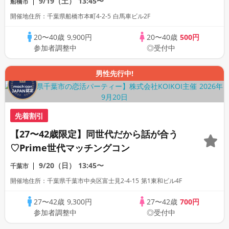
9/19（土）
13:45〜
船橋市
開催地住所：千葉県船橋市本町4-2-5 白馬車ビル2F
20〜40歳
9,900円
20〜40歳
500円
参加者調整中
◎受付中
男性先行中!
先着割引
【27〜42歳限定】同世代だから話が合う
♡Prime世代マッチングコン
9/20（日）
13:45〜
千葉市
開催地住所：千葉県千葉市中央区富士見2-4-15 第1東和ビル4F
27〜42歳
9,300円
27〜42歳
700円
参加者調整中
◎受付中