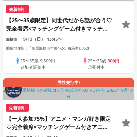
先着割引
【25〜35歳限定】同世代だから話が合う♡
完全着席×マッチングゲーム付きマッチン
グコン
9/13（日）
13:45〜
船橋市
開催地住所：千葉県船橋市本町4-2-5 白馬車ビル2F
25〜35歳
9,800円
25〜35歳
300円
参加者調整中
◎受付中
男性先行中!
先着割引
【一人参加75%】アニメ・マンガ好き限定
♡完全着席×マッチングゲーム付きアニメ
コン