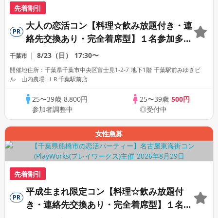
先着割引
大人の恋活コン【料理☆飲み放題付き・連
PR
絡先交換あり・完全着席型】１名参加多
数・初参加も大歓迎☆プレイワークス主催
8/23（日）
17:30〜
千葉市
☆
開催地住所：千葉県千葉市中央区富士見1-2-7 地下1階 千葉駅前みゆきビ
ル 山内農場 ＪＲ千葉駅前店
25〜39歳
8,800円
25〜39歳
500円
参加者調整中
◎受付中
女性急募
先着割引
平成生まれ限定コン【料理☆飲み放題付
PR
き・連絡先交換あり・完全着席型】１名参
加多数・初参加も大歓迎☆