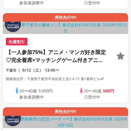
参加者調整中
◎受付中
男性先行中!
先着割引
【一人参加75%】アニメ・マンガ好き限定
♡完全着席×マッチングゲーム付きアニメ
コン
9/12（土）
13:45〜
千葉市
開催地住所：千葉県千葉市中央区富士見2-4-15 第1東和ビル4F
20〜40歳
9,900円
20〜40歳
500円
参加者調整中
◎受付中
男性先行中!