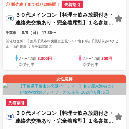
販売終了まで残り20時間！
先着割引
３０代メインコン【料理☆飲み放題付き・
PR
連絡先交換あり・完全着席型】１名参加多
数・初参加も大歓迎☆
8/9（日）
17:30〜
千葉市
開催地住所：千葉県千葉市中央区富士見1-2-7 地下1階 千葉駅前みゆきビ
ル 山内農場 ＪＲ千葉駅前店
27〜42歳
8,300円
27〜42歳
500円
◎受付中
◎受付中
女性急募
先着割引
３０代メインコン【料理☆飲み放題付き・
PR
連絡先交換あり・完全着席型】１名参加多
数・初参加も大歓迎☆