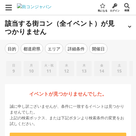
検索
気になる
ログイン
該当する街コン（全イベント）が見
つかりません
エリア
詳細条件
開催日
目的
都道府県
日
月
火・祝
水
木
金
土
9
10
11
12
13
14
15
イベントが見つかりませんでした。
誠に申し訳ございませんが、条件に一致するイベントは見つかり
ませんでした。
上記の検索ボックス、または下記ボタンより検索条件の変更をお
試しください。