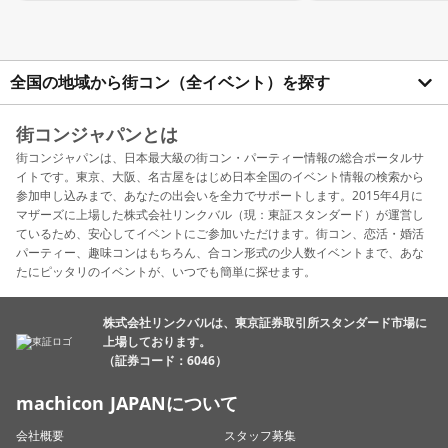
全国の地域から街コン（全イベント）を探す
街コンジャパンとは
街コンジャパンは、日本最大級の街コン・パーティー情報の総合ポータルサ
イトです。東京、大阪、名古屋をはじめ日本全国のイベント情報の検索から
参加申し込みまで、あなたの出会いを全力でサポートします。2015年4月に
マザーズに上場した株式会社リンクバル（現：東証スタンダード）が運営し
ているため、安心してイベントにご参加いただけます。街コン、恋活・婚活
パーティー、趣味コンはもちろん、合コン形式の少人数イベントまで、あな
たにピッタリのイベントが、いつでも簡単に探せます。
株式会社リンクバルは、東京証券取引所スタンダード市場に
上場しております。
（証券コード：6046）
machicon JAPANについて
会社概要
スタッフ募集