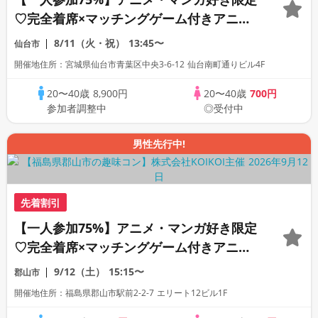
♡完全着席×マッチングゲーム付きアニメ
コン
8/11（火・祝）
13:45〜
仙台市
開催地住所：宮城県仙台市青葉区中央3-6-12 仙台南町通りビル4F
20〜40歳
8,900円
20〜40歳
700円
参加者調整中
◎受付中
男性先行中!
先着割引
【一人参加75%】アニメ・マンガ好き限定
♡完全着席×マッチングゲーム付きアニメ
コン
9/12（土）
15:15〜
郡山市
開催地住所：福島県郡山市駅前2-2-7 エリート12ビル1F