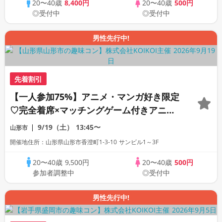
20〜40歳
8,400円
20〜40歳
500円
◎受付中
◎受付中
男性先行中!
先着割引
【一人参加75%】アニメ・マンガ好き限定
♡完全着席×マッチングゲーム付きアニメ
コン
9/19（土）
13:45〜
山形市
開催地住所：山形県山形市香澄町1-3-10 サンビル1～3F
20〜40歳
9,500円
20〜40歳
500円
参加者調整中
◎受付中
男性先行中!