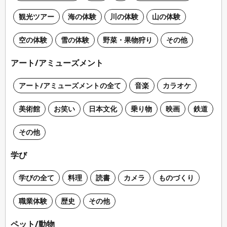
観光ツアー
海の体験
川の体験
山の体験
空の体験
雪の体験
野菜・果物狩り
その他
アート/アミューズメント
アート/アミューズメントの全て
音楽
カラオケ
美術館
お笑い
日本文化
乗り物
映画
鉄道
その他
学び
学びの全て
料理
読書
カメラ
ものづくり
職業体験
歴史
その他
ペット/動物