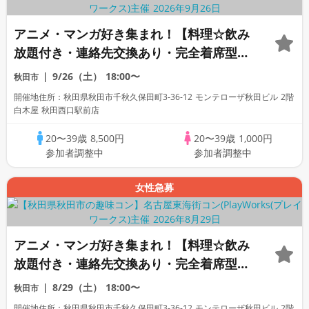
アニメ・マンガ好き集まれ！【料理☆飲み
放題付き・連絡先交換あり・完全着席型】
アニメ好きコン☆１名参加多数・初参加も
9/26（土）
18:00〜
秋田市
大歓迎☆プレイワークス主催☆
開催地住所：秋田県秋田市千秋久保田町3-36-12 モンテローザ秋田ビル 2階
白木屋 秋田西口駅前店
20〜39歳
8,500円
20〜39歳
1,000円
参加者調整中
参加者調整中
女性急募
アニメ・マンガ好き集まれ！【料理☆飲み
放題付き・連絡先交換あり・完全着席型】
アニメ好きコン☆１名参加多数・初参加も
8/29（土）
18:00〜
秋田市
大歓迎☆プレイワークス主催☆
開催地住所：秋田県秋田市千秋久保田町3-36-12 モンテローザ秋田ビル 2階