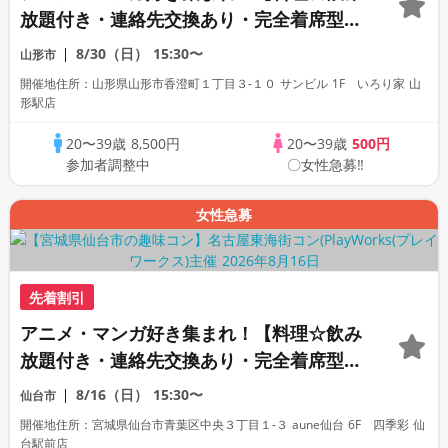
放題付き・連絡先交換あり・完全着席型】
アニメ好きコン☆１名参加多数・初参加も
8/30（日）
15:30〜
山形市
大歓迎☆プレイワークス主催☆
開催地住所：山形県山形市香澄町１丁目３-１０ サンビル 1F いろり家 山
形駅店
20〜39歳
8,500円
20〜39歳
500円
参加者調整中
〇女性急募‼
女性急募
先着割引
アニメ・マンガ好き集まれ！【料理☆飲み
放題付き・連絡先交換あり・完全着席型】
アニメ好きコン☆１名参加多数・初参加も
8/16（日）
15:30〜
仙台市
大歓迎☆
開催地住所：宮城県仙台市青葉区中央３丁目１-３ aune仙台 6F 四季彩 仙
台駅前店