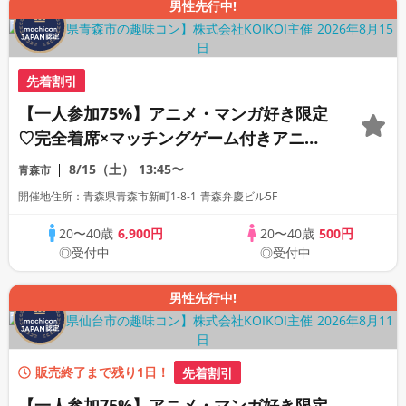
男性先行中!
先着割引
【一人参加75%】アニメ・マンガ好き限定
♡完全着席×マッチングゲーム付きアニメ
コン
8/15（土）
13:45〜
青森市
開催地住所：青森県青森市新町1-8-1 青森弁慶ビル5F
20〜40歳
6,900円
20〜40歳
500円
◎受付中
◎受付中
男性先行中!
販売終了まで残り1日！
先着割引
【一人参加75%】アニメ・マンガ好き限定