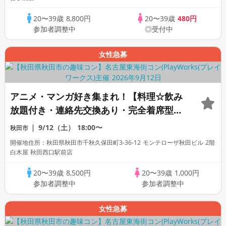
20〜39歳
8,800円
20〜39歳
480円
参加者調整中
◎受付中
女性急募
アニメ・マンガ好き集まれ！【料理☆飲み
放題付き・連絡先交換あり・完全着席型】
アニメ好きコン☆１名参加多数・初参加も
9/12（土）
18:00〜
秋田市
大歓迎☆プレイワークス主催☆
開催地住所：秋田県秋田市千秋久保田町3-36-12 モンテローザ秋田ビル 2階
白木屋 秋田西口駅前店
20〜39歳
8,500円
20〜39歳
1,000円
参加者調整中
参加者調整中
女性急募