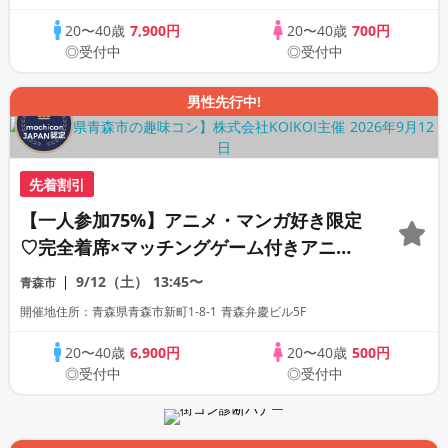
20〜40歳
7,900円
20〜40歳
700円
◎受付中
◎受付中
男性先行中!
先着割引
【一人参加75%】アニメ・マンガ好き限定
♡完全着席×マッチングゲーム付きアニメ
コン
9/12（土）
13:45〜
青森市
開催地住所：青森県青森市新町1-8-1 青森弁慶ビル5F
20〜40歳
6,900円
20〜40歳
500円
◎受付中
◎受付中