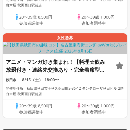
白木屋 秋田西口駅前店
20〜39歳
8,500円
20〜39歳
1,000円
参加者調整中
参加者調整中
女性急募
アニメ・マンガ好き集まれ！【料理☆飲み
放題付き・連絡先交換あり・完全着席型】
アニメ好きコン☆１名参加多数・初参加も
8/15（土）
18:00〜
秋田市
大歓迎☆プレイワークス主催☆
開催地住所：秋田県秋田市千秋久保田町3-36-12 モンテローザ秋田ビル 2階
白木屋 秋田西口駅前店
20〜39歳
8,500円
20〜39歳
1,000円
参加者調整中
参加者調整中