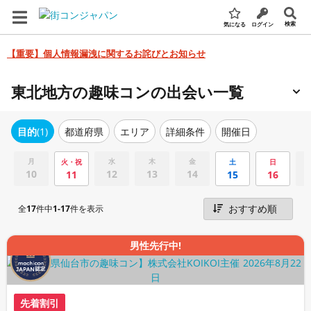
検索
気になる
ログイン
【重要】個人情報漏洩に関するお詫びとお知らせ
東北地方の趣味コンの出会い一覧
エリア
詳細条件
開催日
目的
(1)
都道府県
月
水
木
金
火・祝
土
日
10
12
13
14
11
15
16
全
17
件中
1-17
件を表示
男性先行中!
先着割引