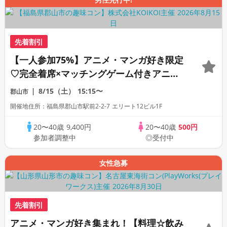
先着割引
【一人参加75%】アニメ・マンガ好き限定
♡完全着席×マッチングゲーム付きアニメ
コン
8/15（土）
15:15〜
郡山市
開催地住所：福島県郡山市駅前2-2-7 エリート12ビル1F
20〜40歳
9,400円
20〜40歳
500円
参加者調整中
◎受付中
女性急募
先着割引
アニメ・マンガ好き集まれ！【料理☆飲み