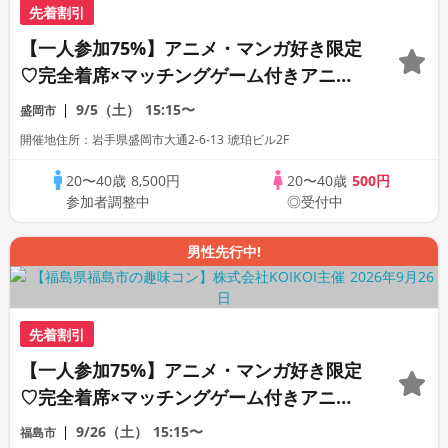
先着割引
【一人参加75%】アニメ・マンガ好き限定
♡完全着席×マッチングゲーム付きアニメ
コン
9/5（土）
15:15〜
盛岡市
開催地住所：岩手県盛岡市大通2-6-13 琥珀ビル2F
20〜40歳
8,500円
20〜40歳
500円
参加者調整中
◎受付中
男性先行中!
先着割引
【一人参加75%】アニメ・マンガ好き限定
♡完全着席×マッチングゲーム付きアニメ
コン
9/26（土）
15:15〜
福島市