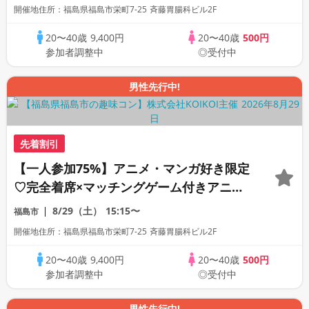
開催地住所：福島県福島市栄町7-25 斉藤胃腸科ビル2F
20〜40歳
9,400円
20〜40歳
500円
参加者調整中
◎受付中
男性先行中!
先着割引
【一人参加75%】アニメ・マンガ好き限定
♡完全着席×マッチングゲーム付きアニメ
コン
8/29（土）
15:15〜
福島市
開催地住所：福島県福島市栄町7-25 斉藤胃腸科ビル2F
20〜40歳
9,400円
20〜40歳
500円
参加者調整中
◎受付中
男性先行中!