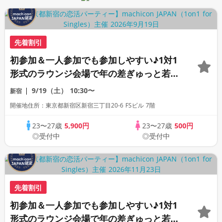
先着割引
初参加＆一人参加でも参加しやすい♪1対1
形式のラウンジ会場で年の差ぎゅっと若め
の同世代恋活パーティー♪《上質な1対1相
9/19（土）
10:30〜
新宿
席専用会場》《全席半個室》《飲み放題付
開催地住所：東京都新宿区新宿三丁目20-6 FSビル 7階
き》《machicon JAPAN主催》
23〜27歳
5,900円
23〜27歳
500円
◎受付中
◎受付中
先着割引
初参加＆一人参加でも参加しやすい♪1対1
形式のラウンジ会場で年の差ぎゅっと若め