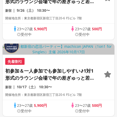
形式のラウンジ会場で年の差ぎゅっと若め
の同世代恋活パーティー♪《上質な1対1相
9/26（土）
10:30〜
新宿
席専用会場》《全席半個室》《飲み放題付
開催地住所：東京都新宿区新宿三丁目20-6 FSビル 7階
き》《machicon JAPAN主催》
23〜27歳
5,900円
23〜27歳
500円
◎受付中
◎受付中
先着割引
初参加＆一人参加でも参加しやすい♪1対1
形式のラウンジ会場で年の差ぎゅっと若め
の同世代恋活パーティー♪《上質な1対1相
10/17（土）
10:30〜
新宿
席専用会場》《全席半個室》《飲み放題付
開催地住所：東京都新宿区新宿三丁目20-6 FSビル 7階
き》《machicon JAPAN主催》
23〜27歳
5,900円
23〜27歳
500円
◎受付中
◎受付中