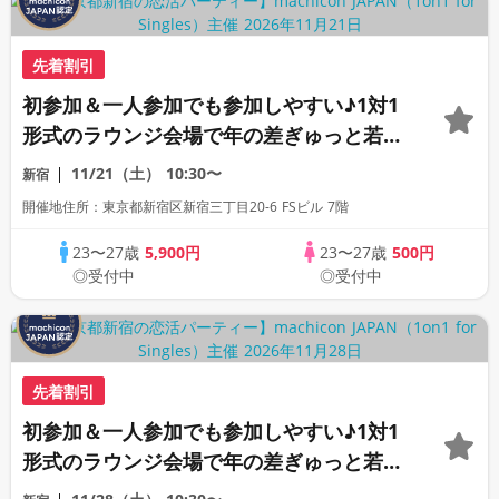
先着割引
初参加＆一人参加でも参加しやすい♪1対1
形式のラウンジ会場で年の差ぎゅっと若め
の同世代恋活パーティー♪《上質な1対1相
11/21（土）
10:30〜
新宿
席専用会場》《全席半個室》《飲み放題付
開催地住所：東京都新宿区新宿三丁目20-6 FSビル 7階
き》《machicon JAPAN主催》
23〜27歳
5,900円
23〜27歳
500円
◎受付中
◎受付中
先着割引
初参加＆一人参加でも参加しやすい♪1対1
形式のラウンジ会場で年の差ぎゅっと若め
の同世代恋活パーティー♪《上質な1対1相