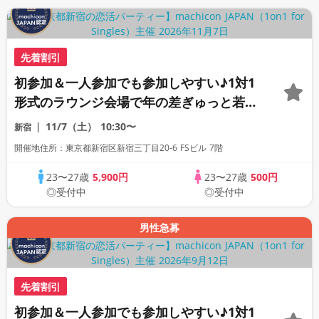
先着割引
初参加＆一人参加でも参加しやすい♪1対1
形式のラウンジ会場で年の差ぎゅっと若め
の同世代恋活パーティー♪《上質な1対1相
11/7（土）
10:30〜
新宿
席専用会場》《全席半個室》《飲み放題付
開催地住所：東京都新宿区新宿三丁目20-6 FSビル 7階
き》《machicon JAPAN主催》
23〜27歳
5,900円
23〜27歳
500円
◎受付中
◎受付中
男性急募
先着割引
初参加＆一人参加でも参加しやすい♪1対1