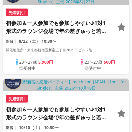
先着割引
初参加＆一人参加でも参加しやすい♪1対1
形式のラウンジ会場で年の差ぎゅっと若め
の同世代恋活パーティー♪《上質な1対1相
8/22（土）
10:30〜
新宿
席専用会場》《全席半個室》《飲み放題付
開催地住所：東京都新宿区新宿三丁目20-6 FSビル 7階
き》《machicon JAPAN主催》
23〜27歳
5,900円
23〜27歳
500円
◎受付中
◎受付中
先着割引
初参加＆一人参加でも参加しやすい♪1対1
形式のラウンジ会場で年の差ぎゅっと若め
の同世代恋活パーティー♪《上質な1対1相
10/10（土）
10:30〜
新宿