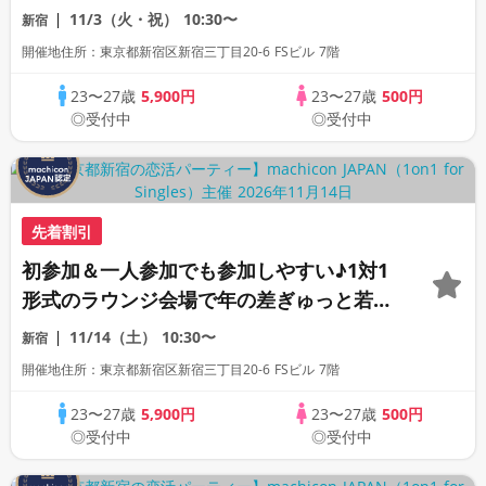
の同世代恋活パーティー♪《上質な1対1相
11/3（火・祝）
10:30〜
新宿
席専用会場》《全席半個室》《飲み放題付
開催地住所：東京都新宿区新宿三丁目20-6 FSビル 7階
き》《machicon JAPAN主催》
23〜27歳
5,900円
23〜27歳
500円
◎受付中
◎受付中
先着割引
初参加＆一人参加でも参加しやすい♪1対1
形式のラウンジ会場で年の差ぎゅっと若め
の同世代恋活パーティー♪《上質な1対1相
11/14（土）
10:30〜
新宿
席専用会場》《全席半個室》《飲み放題付
開催地住所：東京都新宿区新宿三丁目20-6 FSビル 7階
き》《machicon JAPAN主催》
23〜27歳
5,900円
23〜27歳
500円
◎受付中
◎受付中