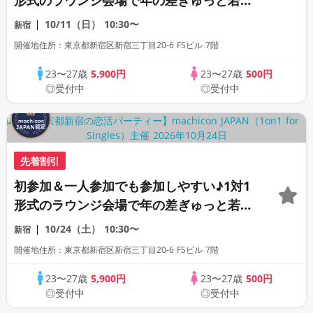
形式のラウンジ会場で年の差ぎゅっと若め
の同世代恋活パーティー♪《上質な1対1相
10/11（日）
10:30〜
新宿
席専用会場》《全席半個室》《飲み放題付
開催地住所：東京都新宿区新宿三丁目20-6 FSビル 7階
き》《machicon JAPAN主催》
23〜27歳
5,900円
23〜27歳
500円
◎受付中
◎受付中
先着割引
初参加＆一人参加でも参加しやすい♪1対1
形式のラウンジ会場で年の差ぎゅっと若め
の同世代恋活パーティー♪《上質な1対1相
10/24（土）
10:30〜
新宿
席専用会場》《全席半個室》《飲み放題付
開催地住所：東京都新宿区新宿三丁目20-6 FSビル 7階
き》《machicon JAPAN主催》
23〜27歳
5,900円
23〜27歳
500円
◎受付中
◎受付中