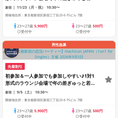
の同世代恋活パーティー♪《上質な1対1相
11/23（月・祝）
10:30〜
新宿
席専用会場》《全席半個室》《飲み放題付
開催地住所：東京都新宿区新宿三丁目20-6 FSビル 7階
き》《machicon JAPAN主催》
23〜27歳
5,900円
23〜27歳
500円
◎受付中
◎受付中
男性急募
先着割引
初参加＆一人参加でも参加しやすい♪1対1
形式のラウンジ会場で年の差ぎゅっと若め
の同世代恋活パーティー♪《上質な1対1相
9/5（土）
10:30〜
新宿
席専用会場》《全席半個室》《飲み放題付
開催地住所：東京都新宿区新宿三丁目20-6 FSビル 7階
き》《machicon JAPAN主催》
23〜27歳
5,900円
23〜27歳
500円
◎受付中
◎受付中