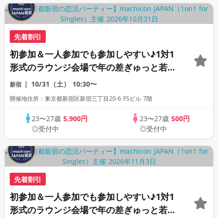
先着割引
初参加＆一人参加でも参加しやすい♪1対1
形式のラウンジ会場で年の差ぎゅっと若め
の同世代恋活パーティー♪《上質な1対1相
10/31（土）
10:30〜
新宿
席専用会場》《全席半個室》《飲み放題付
開催地住所：東京都新宿区新宿三丁目20-6 FSビル 7階
き》《machicon JAPAN主催》
23〜27歳
5,900円
23〜27歳
500円
◎受付中
◎受付中
先着割引
初参加＆一人参加でも参加しやすい♪1対1
形式のラウンジ会場で年の差ぎゅっと若め