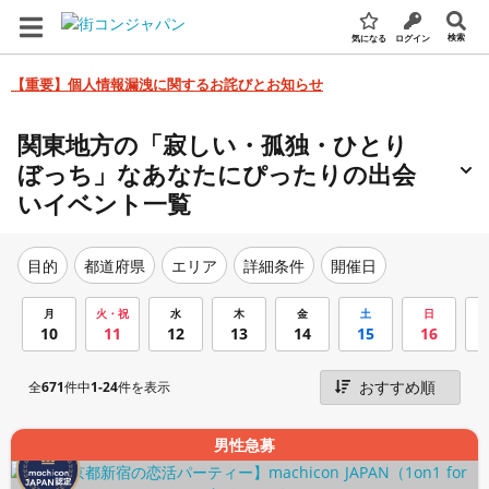
検索
気になる
ログイン
【重要】個人情報漏洩に関するお詫びとお知らせ
関東地方の「寂しい・孤独・ひとり
ぼっち」なあなたにぴったりの出会
いイベント一覧
エリア
詳細条件
開催日
目的
都道府県
月
火・祝
水
木
金
土
日
10
11
12
13
14
15
16
全
671
件中
1-24
件を表示
男性急募