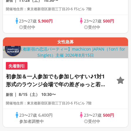
11/28（土）
10:30〜
新宿
席専用会場》《全席半個室》《飲み放題付
開催地住所：東京都新宿区新宿三丁目20-6 FSビル 7階
き》《machicon JAPAN主催》
23〜27歳
5,900円
23〜27歳
500円
◎受付中
◎受付中
女性急募
先着割引
初参加＆一人参加でも参加しやすい♪1対1
形式のラウンジ会場で年の差ぎゅっと若め
の同世代恋活パーティー♪《上質な1対1相
8/15（土）
10:30〜
新宿
席専用会場》《全席半個室》《飲み放題付
開催地住所：東京都新宿区新宿三丁目20-6 FSビル 7階
き》《machicon JAPAN主催》
23〜27歳
6,400円
23〜27歳
500円
参加者調整中
◎受付中