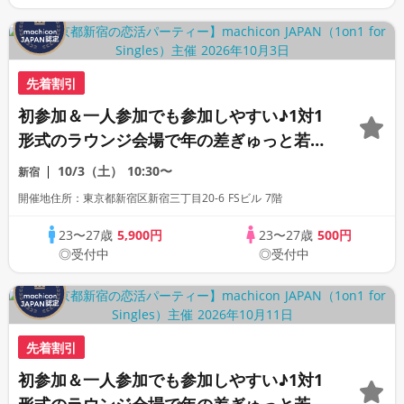
先着割引
初参加＆一人参加でも参加しやすい♪1対1
形式のラウンジ会場で年の差ぎゅっと若め
の同世代恋活パーティー♪《上質な1対1相
10/3（土）
10:30〜
新宿
席専用会場》《全席半個室》《飲み放題付
開催地住所：東京都新宿区新宿三丁目20-6 FSビル 7階
き》《machicon JAPAN主催》
23〜27歳
5,900円
23〜27歳
500円
◎受付中
◎受付中
先着割引
初参加＆一人参加でも参加しやすい♪1対1