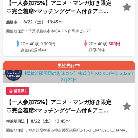
【一人参加75%】アニメ・マンガ好き限定
♡完全着席×マッチングゲーム付きアニメ
コン
8/22（土）
13:45〜
船橋市
開催地住所：千葉県船橋市本町4-2-5 白馬車ビル2F
20〜40歳
9,900円
20〜40歳
500円
参加者調整中
◎受付中
男性先行中!
先着割引
【一人参加75%】アニメ・マンガ好き限定
♡完全着席×マッチングゲーム付きアニメ
コン
8/22（土）
13:45〜
横浜駅周辺
開催地住所：神奈川県横浜市神奈川区鶴屋町2-15-3 CRANEYOKOHAMA3F