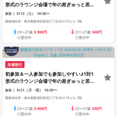
形式のラウンジ会場で年の差ぎゅっと若め
の同世代恋活パーティー♪《上質な1対1相
9/12（土）
10:30〜
新宿
席専用会場》《全席半個室》《飲み放題付
開催地住所：東京都新宿区新宿三丁目20-6 FSビル 7階
き》《machicon JAPAN主催》
23〜27歳
5,900円
23〜27歳
500円
◎受付中
◎受付中
先着割引
初参加＆一人参加でも参加しやすい♪1対1
形式のラウンジ会場で年の差ぎゅっと若め
の同世代恋活パーティー♪《上質な1対1相
9/21（月・祝）
10:30〜
新宿
席専用会場》《全席半個室》《飲み放題付
開催地住所：東京都新宿区新宿三丁目20-6 FSビル 7階
き》《machicon JAPAN主催》
23〜27歳
5,900円
23〜27歳
500円
◎受付中
◎受付中