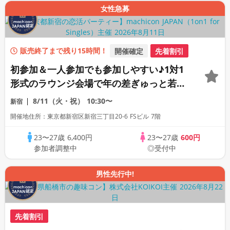
女性急募
販売終了まで残り15時間！
開催確定
先着割引
初参加＆一人参加でも参加しやすい♪1対1
形式のラウンジ会場で年の差ぎゅっと若め
の同世代恋活パーティー♪《上質な1対1相
8/11（火・祝）
10:30〜
新宿
席専用会場》《全席半個室》《飲み放題付
開催地住所：東京都新宿区新宿三丁目20-6 FSビル 7階
き》《machicon JAPAN主催》
23〜27歳
6,400円
23〜27歳
600円
参加者調整中
◎受付中
男性先行中!
先着割引