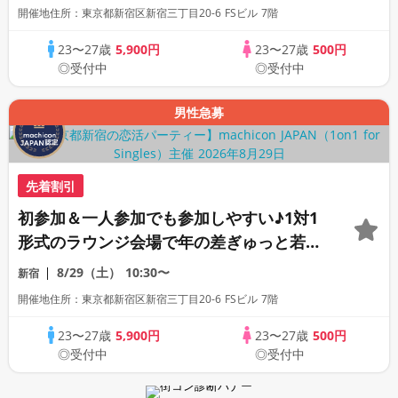
席専用会場》《全席半個室》《飲み放題付
開催地住所：東京都新宿区新宿三丁目20-6 FSビル 7階
き》《machicon JAPAN主催》
23〜27歳
5,900円
23〜27歳
500円
◎受付中
◎受付中
男性急募
先着割引
初参加＆一人参加でも参加しやすい♪1対1
形式のラウンジ会場で年の差ぎゅっと若め
の同世代恋活パーティー♪《上質な1対1相
8/29（土）
10:30〜
新宿
席専用会場》《全席半個室》《飲み放題付
開催地住所：東京都新宿区新宿三丁目20-6 FSビル 7階
き》《machicon JAPAN主催》
23〜27歳
5,900円
23〜27歳
500円
◎受付中
◎受付中