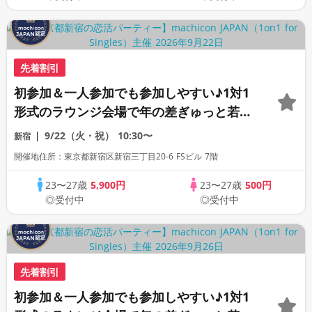
先着割引
初参加＆一人参加でも参加しやすい♪1対1
形式のラウンジ会場で年の差ぎゅっと若め
の同世代恋活パーティー♪《上質な1対1相
9/22（火・祝）
10:30〜
新宿
席専用会場》《全席半個室》《飲み放題付
開催地住所：東京都新宿区新宿三丁目20-6 FSビル 7階
き》《machicon JAPAN主催》
23〜27歳
5,900円
23〜27歳
500円
◎受付中
◎受付中
先着割引
初参加＆一人参加でも参加しやすい♪1対1