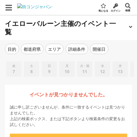
検索
気になる
ログイン
イエローバルーン主催のイベント一
覧
エリア
詳細条件
開催日
目的
都道府県
金
土
日
月
火・祝
水
木
7
8
9
10
11
12
13
イベントが見つかりませんでした。
誠に申し訳ございませんが、条件に一致するイベントは見つかり
ませんでした。
上記の検索ボックス、または下記ボタンより検索条件の変更をお
試しください。