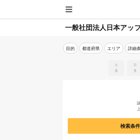
一般社団法人日本アッ
目的
都道府県
エリア
詳細
土
日
8
9
検索条