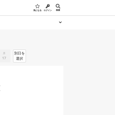
検索
気になる
ログイン
別日を
月
17
選択
。
。