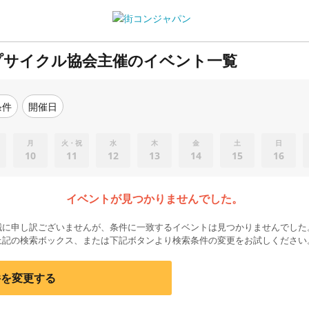
プサイクル協会主催のイベント一覧
条件
開催日
月
火・祝
水
木
金
土
日
10
11
12
13
14
15
16
イベントが見つかりませんでした。
誠に申し訳ございませんが、条件に一致するイベントは見つかりませんでした
上記の検索ボックス、または下記ボタンより検索条件の変更をお試しください
件を変更する