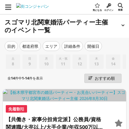
検索
気になる
ログイン
スゴマリ北関東婚活パーティー主催
のイベント一覧
エリア
詳細条件
開催日
目的
都道府県
土
日
月
火・祝
水
木
金
8
9
10
11
12
13
14
全
14
件中
1-14
件を表示
先着割引
【共働き・家事分担肯定派】公務員/資格
関連職/大卒以上/大手企業/年収500万以上