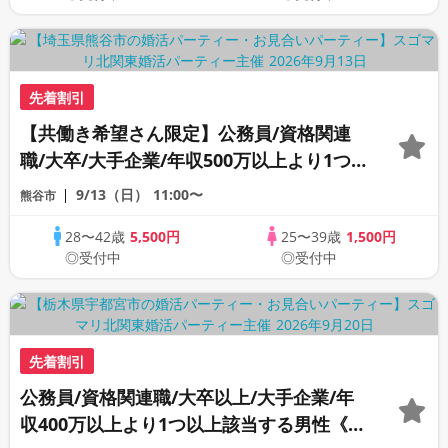
先着割引
【共働き希望さん限定】公務員/資格関連
職/大卒/大手企業/年収500万以上より1つ
以上該当する男性
9/13（日）
11:00〜
熊谷市
28〜42歳
5,500円
25〜39歳
1,500円
◎受付中
◎受付中
先着割引
公務員/資格関連職/大卒以上/大手企業/年
収400万以上より1つ以上該当する男性《カ