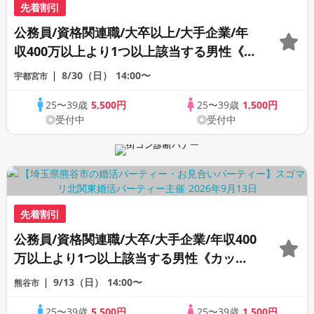
先着割引
公務員/資格関連職/大卒以上/大手企業/年
収400万以上より1つ以上該当する男性《カ
ップリング特典付き》
8/30（日）
14:00〜
宇都宮市
25〜39歳
5,500円
25〜39歳
1,500円
◎受付中
◎受付中
先着割引
公務員/資格関連職/大卒/大手企業/年収400
万以上より1つ以上該当する男性《カップ
リング特典付き》
9/13（日）
14:00〜
熊谷市
25〜39歳
5,500円
25〜39歳
1,500円