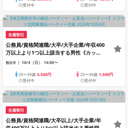
◎受付中
◎受付中
先着割引
公務員/資格関連職/大卒/大手企業/年収400
万以上より1つ以上該当する男性《カップ
リング特典付き》
10/4（日）
14:00〜
熊谷市
25〜39歳
5,500円
25〜39歳
1,500円
◎受付中
◎受付中
先着割引
公務員/資格関連職/大卒以上/大手企業/年