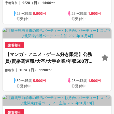
ップリング特典付き》
9/20（日）
14:00〜
宇都宮市
25〜39歳
5,500円
25〜39歳
1,500円
◎受付中
◎受付中
先着割引
【マンガ・アニメ・ゲーム好き限定】公務
員/資格関連職/大卒/大手企業/年収500万以
上より1つ以上該当する男性
10/4（日）
11:00〜
熊谷市
30〜45歳
5,500円
28〜43歳
1,500円
◎受付中
◎受付中
先着割引