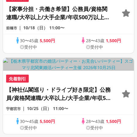
【家事分担・共働き希望】公務員/資格関
連職/大卒以上/大手企業/年収500万以上の
男性限定婚活パーティー
10/18（日）
11:00〜
前橋市
30〜45歳
5,500円
28〜43歳
1,500円
◎受付中
◎受付中
先着割引
【神社仏閣巡り・ドライブ好き限定】公務
員/資格関連職/大卒以上/大手企業/年収500
万以上より1つ以上該当する男性
10/25（日）
11:00〜
宇都宮市
30〜45歳
5,500円
28〜43歳
1,500円
◎受付中
◎受付中