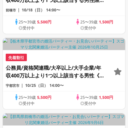
収400万以上より1つ以上該当する男性限定
《カップリング特典付き》
10/18（日）
14:00〜
前橋市
25〜39歳
5,500円
25〜39歳
1,500円
◎受付中
◎受付中
先着割引
公務員/資格関連職/大卒以上/大手企業/年
収400万以上より1つ以上該当する男性《カ
ップリング特典付き》
10/25（日）
14:00〜
宇都宮市
25〜39歳
5,500円
25〜39歳
1,500円
◎受付中
◎受付中