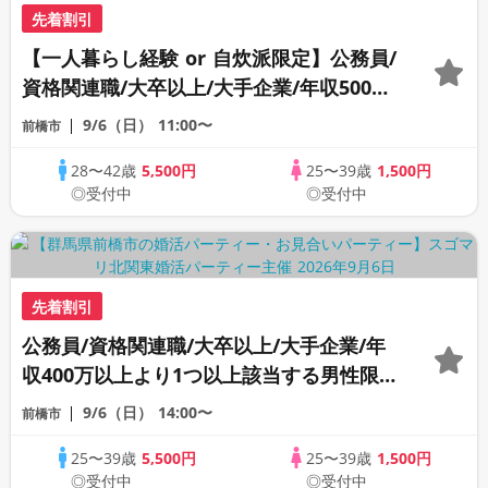
先着割引
【一人暮らし経験 or 自炊派限定】公務員/
資格関連職/大卒以上/大手企業/年収500万
以上の男性限定婚活パーティー
9/6（日）
11:00〜
前橋市
28〜42歳
5,500円
25〜39歳
1,500円
◎受付中
◎受付中
先着割引
公務員/資格関連職/大卒以上/大手企業/年
収400万以上より1つ以上該当する男性限定
《カップリング特典付き》
9/6（日）
14:00〜
前橋市
25〜39歳
5,500円
25〜39歳
1,500円
◎受付中
◎受付中