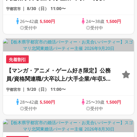
より1つ以上該当する男性
8/30（日）
11:00〜
宇都宮市
26〜42歳
5,500円
24〜38歳
1,500円
◎受付中
◎受付中
先着割引
【マンガ・アニメ・ゲーム好き限定】公務
員/資格関連職/大卒以上/大手企業/年収500
万以上より1つ以上該当する男性
9/20（日）
11:00〜
宇都宮市
28〜42歳
5,500円
25〜39歳
1,500円
◎受付中
◎受付中