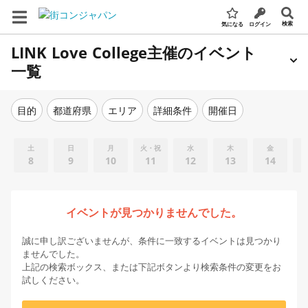
検索
気になる
ログイン
LINK Love College主催のイベント
一覧
エリア
詳細条件
開催日
目的
都道府県
土
日
月
火・祝
水
木
金
8
9
10
11
12
13
14
イベントが見つかりませんでした。
誠に申し訳ございませんが、条件に一致するイベントは見つかり
ませんでした。
上記の検索ボックス、または下記ボタンより検索条件の変更をお
試しください。