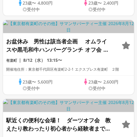
23歳〜
4,800円
23歳〜
2,400円
◎受付中
◎受付中
お盆休み 男性は該当者企画 オムライ
スや黒毛和牛ハンバーグランチ オフ会 .
夏祭り 「高身長」「一部上場企業」
8/12（水）
13:15〜
有楽町
「大手企業」「公務員」「1名参加歓迎」
開催地住所：東京都千代田区有楽町2-2-1 エクスプレス有楽町 ２階
歓迎
23歳〜
5,600円
23歳〜
2,600円
◎受付中
◎受付中
駅近くの便利な会場！ ダーツオフ会 教
えたり教わったり初心者から経験者まで！
お盆「高身長」「一部上場企業」「大手企