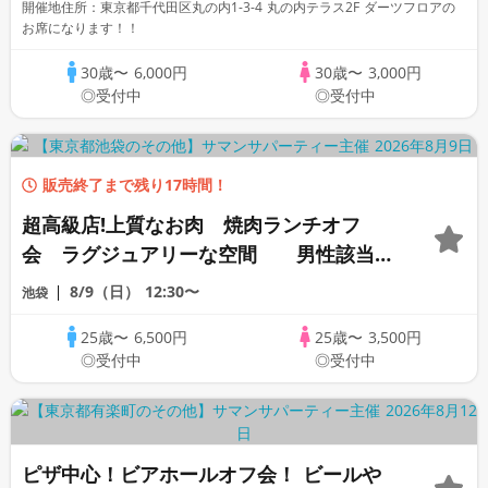
開催地住所：東京都千代田区丸の内1-3-4 丸の内テラス2F ダーツフロアの
名参加歓迎」「看護師」「OL」歓迎
お席になります！！
30歳〜
6,000円
30歳〜
3,000円
◎受付中
◎受付中
販売終了まで残り17時間！
超高級店!上質なお肉 焼肉ランチオフ
会 ラグジュアリーな空間 男性該当者
「高身長」「一部上場企業」「大手企業」
8/9（日）
12:30〜
池袋
「公務員」「オタク」「ぽっちゃり」「1
25歳〜
6,500円
25歳〜
3,500円
名参加歓迎」「看護師」「OL」歓迎
◎受付中
◎受付中
ピザ中心！ビアホールオフ会！ ビールや