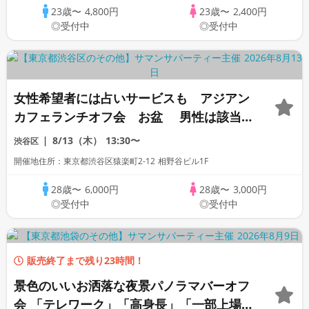
迎
23歳〜
4,800円
23歳〜
2,400円
◎受付中
◎受付中
女性希望者には占いサービスも アジアン
カフェランチオフ会 お盆 男性は該当
者 「一部上場企業」「大手企業」「公務
8/13（木）
13:30〜
渋谷区
員」「自衛官」「消防士」「警察官」
開催地住所：東京都渋谷区猿楽町2-12 相野谷ビル1F
「SE」「販売美容部員」「看護師」
「OL」歓迎
28歳〜
6,000円
28歳〜
3,000円
◎受付中
◎受付中
販売終了まで残り23時間！
景色のいいお洒落な夜景パノラマバーオフ
会 「テレワーク」「高身長」「一部上場