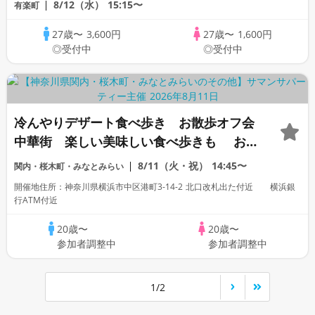
8/12（水）
15:15〜
有楽町
業」「公務員」「オタク」「1名参加歓
27歳〜
3,600円
27歳〜
1,600円
迎」「ぽっちゃり」「看護師」歓迎
◎受付中
◎受付中
冷んやりデザート食べ歩き お散歩オフ会
中華街 楽しい美味しい食べ歩きも お
盆「高身長」「家庭的」「一部上場企業
8/11（火・祝）
14:45〜
関内・桜木町・みなとみらい
大手企業」「公務員」「オタク ぽっちゃ
開催地住所：神奈川県横浜市中区港町3-14-2 北口改札出た付近 横浜銀
り」「1名参加歓迎」「看護師」「OL」歓
行ATM付近
迎
20歳〜
20歳〜
参加者調整中
参加者調整中
1/2