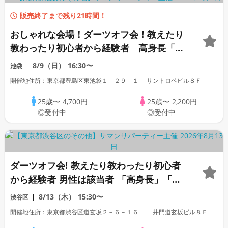
販売終了まで残り21時間！
おしゃれな会場！ダーツオフ会 ! 教えたり
教わったり初心者から経験者 高身長「一
部上場企業」「大手企業」「公務員」「1
8/9（日）
16:30〜
池袋
名参加歓迎」「看護師」「OL」歓迎
開催地住所：東京都豊島区東池袋１－２９－１ サントロペビル８Ｆ
25歳〜
4,700円
25歳〜
2,200円
◎受付中
◎受付中
ダーツオフ会! 教えたり教わったり初心者
から経験者 男性は該当者 「高身長」「家
庭的」「一部上場企業」「大手企業」「公
8/13（木）
15:30〜
渋谷区
務員」「警察官」「自衛」「1名参加歓
開催地住所：東京都渋谷区道玄坂２－６－１６ 井門道玄坂ビル８Ｆ
迎」「看護師」「OL」歓迎