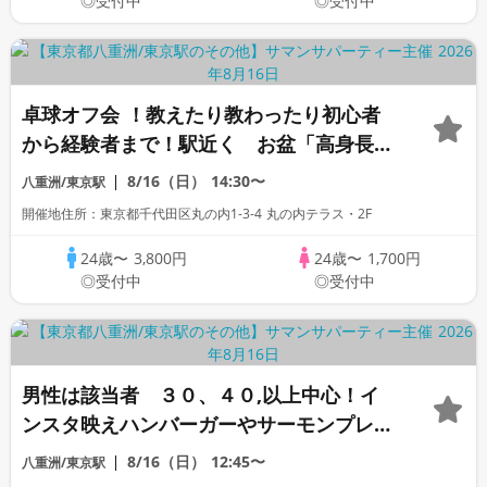
◎受付中
◎受付中
卓球オフ会 ！教えたり教わったり初心者
から経験者まで！駅近く お盆「高身長」
「家庭的」「一部上場企業」「大手企業」
8/16（日）
14:30〜
八重洲/東京駅
「公務員」「オタク」「1名参加歓迎」
開催地住所：東京都千代田区丸の内1-3-4 丸の内テラス・2F
「ぽっちゃり」「看護師」「OL」歓迎
24歳〜
3,800円
24歳〜
1,700円
◎受付中
◎受付中
男性は該当者 ３０、４０,以上中心！イ
ンスタ映えハンバーガーやサーモンプレー
ト人気ランチオフ会 駅近 「高身長」「一
8/16（日）
12:45〜
八重洲/東京駅
部上場企業」「大手企業」「公務員」「1