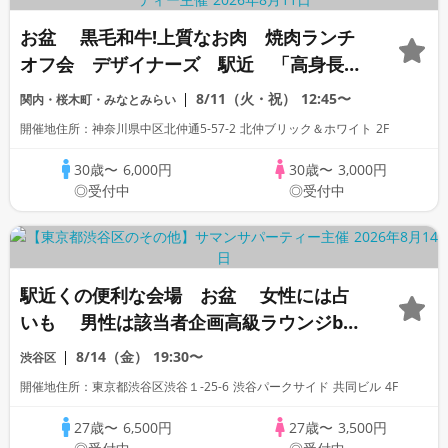
お盆 黒毛和牛!上質なお肉 焼肉ランチ
オフ会 デザイナーズ 駅近 「高身長」
「一部上場企業」「大手企業」「公務員」
8/11（火・祝）
12:45〜
関内・桜木町・みなとみらい
「警察官」「自衛」「オタク」「ぽっちゃ
開催地住所：神奈川県中区北仲通5-57-2 北仲ブリック＆ホワイト 2F
り」「1名参加歓迎」「看護師」「OL」歓
迎
30歳〜
6,000円
30歳〜
3,000円
◎受付中
◎受付中
駅近くの便利な会場 お盆 女性には占
いも 男性は該当者企画高級ラウンジbar
飲み放題オフ会豊富な５０種類以上 「高
8/14（金）
19:30〜
渋谷区
身長」「一部上場企業大手企業」「公務
開催地住所：東京都渋谷区渋谷１-25-6 渋谷パークサイド 共同ビル 4F
員」「オタク」「ぽっちゃり」「1名参加
限定」
27歳〜
6,500円
27歳〜
3,500円