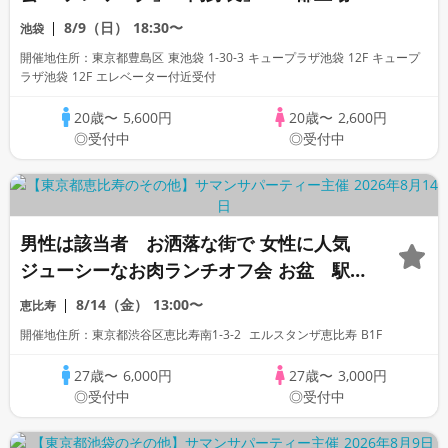
企業大手企業」「公務員警察官自衛」「オ
8/9（日）
18:30〜
池袋
タク」「ぽっちゃり」「1名参加歓迎」
開催地住所：東京都豊島区 東池袋 1-30-3 キュープラザ池袋 12F キュープ
「看護師OL」
ラザ池袋 12F エレベーター付近受付
20歳〜
5,600円
20歳〜
2,600円
◎受付中
◎受付中
男性は該当者 お洒落な街で 女性に人気
ジューシーなお肉ランチオフ会 お盆 駅
近く「高身長」「一部上場企業大手企業」
8/14（金）
13:00〜
恵比寿
「公務員警察官消防自衛」「オタク」「ぽ
開催地住所：東京都渋谷区恵比寿南1-3-2 エルスタンザ恵比寿 B1F
っちゃり」「1名参加」「看護師」「OL」
歓迎
27歳〜
6,000円
27歳〜
3,000円
◎受付中
◎受付中