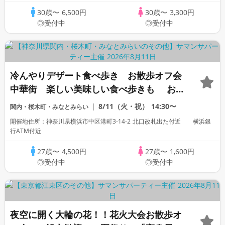
歓迎
30歳〜
6,500円
30歳〜
3,300円
◎受付中
◎受付中
冷んやりデザート食べ歩き お散歩オフ会
中華街 楽しい美味しい食べ歩きも お
盆「高身長」「家庭的」「一部上場企業
8/11（火・祝）
14:30〜
関内・桜木町・みなとみらい
大手企業」「公務員」「オタク ぽっちゃ
開催地住所：神奈川県横浜市中区港町3-14-2 北口改札出た付近 横浜銀
り」「1名参加歓迎」「看護師」「OL」歓
行ATM付近
迎
27歳〜
4,500円
27歳〜
1,600円
◎受付中
◎受付中
夜空に開く大輪の花！！花火大会お散歩オ