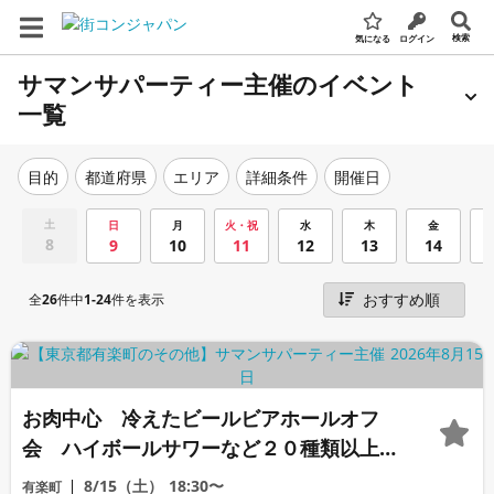
検索
気になる
ログイン
サマンサパーティー主催のイベント
一覧
エリア
詳細条件
開催日
目的
都道府県
土
日
月
火・祝
水
木
金
8
9
10
11
12
13
14
全
26
件中
1-24
件を表示
お肉中心 冷えたビールビアホールオフ
会 ハイボールサワーなど２０種類以上
男性の条件該当者限定 駅近「高身長１７
8/15（土）
18:30〜
有楽町