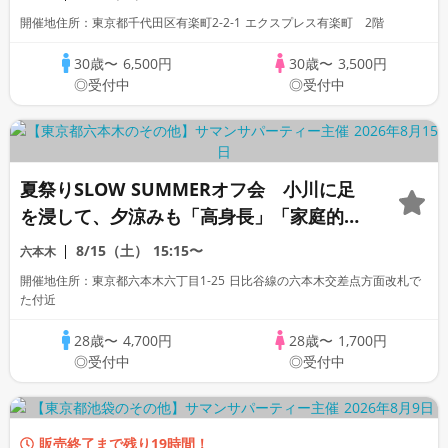
５センチ以上歓迎」経営者士業「一部上場
開催地住所：東京都千代田区有楽町2-2-1 エクスプレス有楽町 2階
企業大手企業公務員」「国家資格 1名参
加歓迎」
30歳〜
6,500円
30歳〜
3,500円
◎受付中
◎受付中
夏祭りSLOW SUMMERオフ会 小川に足
を浸して、夕涼みも「高身長」「家庭的」
「一部上場企業」「大手企業」「公務員警
8/15（土）
15:15〜
六本木
察官」「オタク」「ぽっちゃり」「自衛」
開催地住所：東京都六本木六丁目1-25 日比谷線の六本木交差点方面改札で
「1名参加歓迎」「看護師」「OL」歓迎
た付近
28歳〜
4,700円
28歳〜
1,700円
◎受付中
◎受付中
販売終了まで残り19時間！