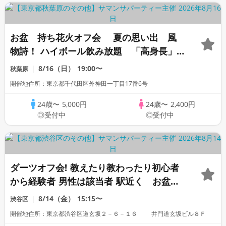
お盆 持ち花火オフ会 夏の思い出 風
物詩！ ハイボール飲み放題 「高身長」
「一部上場企業大手企業」「公務員警察
8/16（日）
19:00〜
秋葉原
官」「ぽっちゃり」「自衛」1名参加歓
開催地住所：東京都千代田区外神田一丁目17番6号
迎」「看護師」「OL」
24歳〜
5,000円
24歳〜
2,400円
◎受付中
◎受付中
ダーツオフ会! 教えたり教わったり初心者
から経験者 男性は該当者 駅近く お盆
「高身長」「家庭的」「一部上場企業」
8/14（金）
15:15〜
渋谷区
「大手企業」「公務員」「警察官」「自
開催地住所：東京都渋谷区道玄坂２－６－１６ 井門道玄坂ビル８Ｆ
衛」「1名参加歓迎」「看護師」「OL」歓