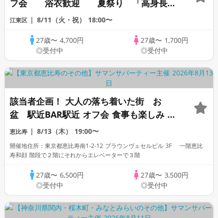
フ会 浴衣歓迎 夏祭り 「高身長」
「家庭的」「一部上場企業」「大手企業」
8/11（火・祝）
18:00〜
江東区
「公務員警察官」「オタク」「ぽっちゃ
27歳〜
4,700円
27歳〜
1,700円
り」「自衛」「1名参加歓迎」「看護師」
◎受付中
◎受付中
「OL」歓迎
該当者企画！ 大人の落ち着いた街 お
盆 駅近BAR駅近 オフ会 食事も楽しみ 多
数の飲み放題 「高身長」「一部上場企
8/13（木）
19:00〜
恵比寿
業」「大手企業」「公務員」「1名参加歓
開催地住所：東京都恵比寿南1-2-12 ブラウンヴェセルビル 3F 一階恵比
迎」「看護師」「OL」歓迎
寿和顔 階段で２階にそれからエレベーターで３階
27歳〜
6,500円
27歳〜
3,500円
◎受付中
◎受付中