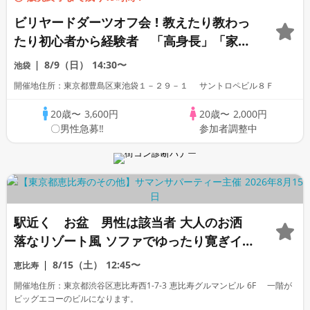
ビリヤードダーツオフ会 ! 教えたり教わっ
たり初心者から経験者 「高身長」「家庭
的」「一部上場企業」「大手企業」「公務
8/9（日）
14:30〜
池袋
員」「警察官」「自衛」「1名参加歓迎」
開催地住所：東京都豊島区東池袋１－２９－１ サントロペビル８Ｆ
「看護師」「OL」歓迎
20歳〜
3,600円
20歳〜
2,000円
〇男性急募‼
参加者調整中
駅近く お盆 男性は該当者 大人のお洒
落なリゾート風 ソファでゆったり寛ぎイ
タリアンランチオフ会 高身長「一部上場
8/15（土）
12:45〜
恵比寿
企業」「公務員警察官自衛」「オタク」
開催地住所：東京都渋谷区恵比寿西1-7-3 恵比寿グルマンビル 6F 一階が
「ぽっちゃり」「1名参加」「看護師OL」
ビッグエコーのビルになります。