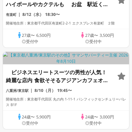
ハイボールやカクテルも お盆 駅近く
「高身長」「一部上場企業大手企業」「公
8/12（水）
18:30〜
有楽町
務員」「オタク」「1名参加歓迎」「OL」
開催地住所：東京都千代田区有楽町2-2-1 エクスプレス有楽町 ２階
歓迎
27歳〜
6,500円
27歳〜
3,500円
◎受付中
◎受付中
ビジネスエリートスーツの男性が人気！
綺麗な店内 食欲そそるアジアンカフェオ
フ会 「高身長」「一部上場企業」「大手
8/10（月）
19:45〜
八重洲/東京駅
企業」「公務員」「オタク」「1名参加歓
開催地住所：東京都千代田区 丸の内 1-11-1 パシフィックセンチュリーパレ
迎」「看護師」「OL」
ス B1F
24歳〜
5,900円
24歳〜
3,000円
◎受付中
◎受付中