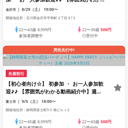
る動画紹介中】週末プレミアム街コン
8/29（土）
19:00〜
金沢市
開催地住所：石川県金沢市平和町３丁目９?３
22〜43歳
8,999円
22〜39歳
500円
参加者調整中
◎受付中
男性先行中!
先着割引
【初心者向け☆】 初参加 ・ お一人参加歓
迎♪♪ 【雰囲気がわかる動画紹介中】週末
プレミアム街コン
9/5（土）
18:00〜
富士市
開催地住所：静岡県富士町9-5 旭ビル c-2
22〜45歳
8,999円
22〜43歳
500円
参加者調整中
◎受付中