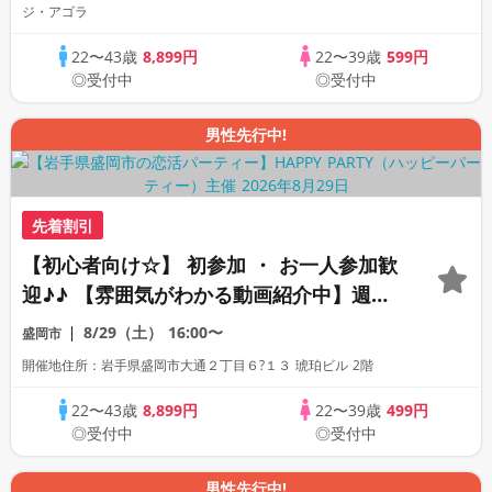
ジ・アゴラ
22〜43歳
8,899円
22〜39歳
599円
◎受付中
◎受付中
男性先行中!
先着割引
【初心者向け☆】 初参加 ・ お一人参加歓
迎♪♪ 【雰囲気がわかる動画紹介中】週末
プレミアム街コン
8/29（土）
16:00〜
盛岡市
開催地住所：岩手県盛岡市大通２丁目６?１３ 琥珀ビル 2階
22〜43歳
8,899円
22〜39歳
499円
◎受付中
◎受付中
男性先行中!