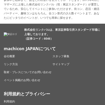
マザーズに上場した株式会社リンクバル（現：東証スタンダード）が運営し
ているため、安心してイベントにご参加いただけます。街コン、恋活・婚活
パーティー、趣味コンはもちろん、合コン形式の少人数イベントまで、あな
たにピッタリのイベントが、いつでも簡単に探せます。
株式会社リンクバルは、東京証券取引所スタンダード市場に
上場しております。
（証券コード：6046）
machicon JAPANについて
会社概要
スタッフ募集
リンク方法
サイトマップ
取材・プレスについてのお問い合わせ
イベント掲載のお問い合わせ
利用規約とプライバシー
利用規約