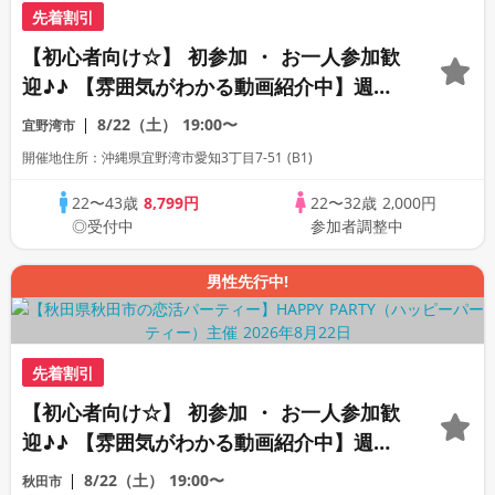
先着割引
【初心者向け☆】 初参加 ・ お一人参加歓
迎♪♪ 【雰囲気がわかる動画紹介中】週末
プレミアム街コン
8/22（土）
19:00〜
宜野湾市
開催地住所：沖縄県宜野湾市愛知3丁目7-51 (B1)
22〜43歳
8,799円
22〜32歳
2,000円
◎受付中
参加者調整中
男性先行中!
先着割引
【初心者向け☆】 初参加 ・ お一人参加歓
迎♪♪ 【雰囲気がわかる動画紹介中】週末
プレミアム街コン
8/22（土）
19:00〜
秋田市