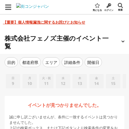
検索
気になる
ログイン
【重要】個人情報漏洩に関するお詫びとお知らせ
株式会社フェノズ主催のイベント一
覧
エリア
詳細条件
開催日
目的
都道府県
日
月
火・祝
水
木
金
土
9
10
11
12
13
14
15
イベントが見つかりませんでした。
誠に申し訳ございませんが、条件に一致するイベントは見つかり
ませんでした。
上記の検索ボックス、または下記ボタンより検索条件の変更をお