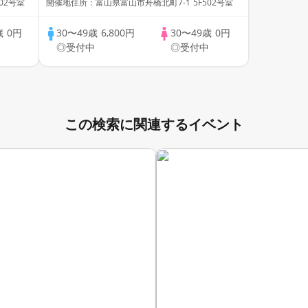
02号室
開催地住所：富山県富山市舟橋北町7-1 5F502号室
歳
0円
30〜49歳
6,800円
30〜49歳
0円
中
◎受付中
◎受付中
この検索に関連するイベント