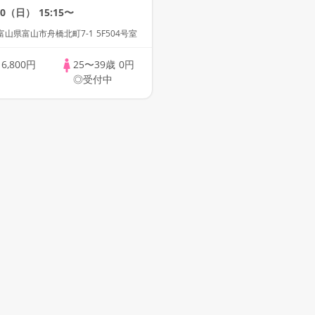
パーティー・街コン
30（日）
15:15〜
出会い～
山県富山市舟橋北町7-1 5F504号室
歳
6,800円
25〜39歳
0円
◎受付中