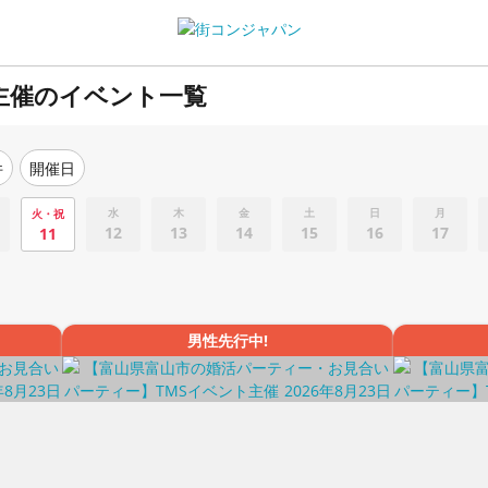
主催のイベント一覧
件
開催日
水
木
金
土
日
月
火・祝
12
13
14
15
16
17
11
男性先行中!