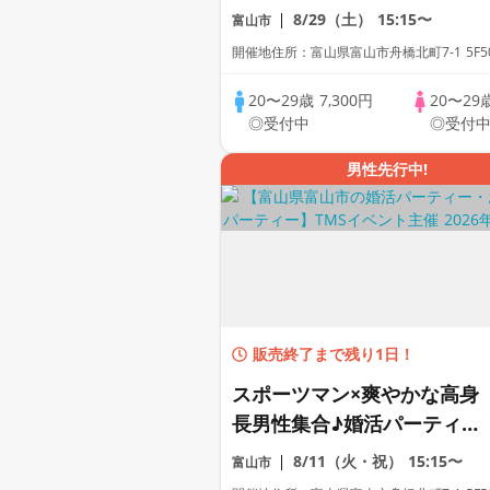
ン ～真剣な出会い～
8/29（土）
15:15〜
富山市
開催地住所：富山県富山市舟橋北町7-1 5F5
20〜29歳
7,300円
20〜29
◎受付中
◎受付
男性先行中!
販売終了まで残り1日！
スポーツマン×爽やかな高身
長男性集合♪婚活パーティ
ー・街コン ～真剣な出会い
8/11（火・祝）
15:15〜
富山市
～