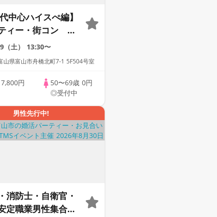
60代中心ハイスぺ編】
ティー・街コン ～
会い～
29（土）
13:30〜
山県富山市舟橋北町7-1 5F504号室
歳
7,800円
50〜69歳
0円
◎受付中
男性先行中!
・消防士・自衛官・
安定職業男性集合編