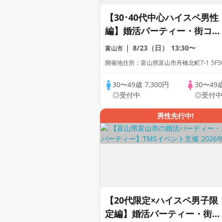
【30･40代中心ハイスペ男性
編】婚活パーティー・街コ
ン ～真剣な出会い～
8/23（日）
13:30〜
富山市
開催地住所：富山県富山市舟橋北町7-1 5F5
30〜49歳
7,300円
30〜49
◎受付中
◎受付
男性先行中!
【20代限定×ハイスペ男子限
定編】婚活パーティー・街コ