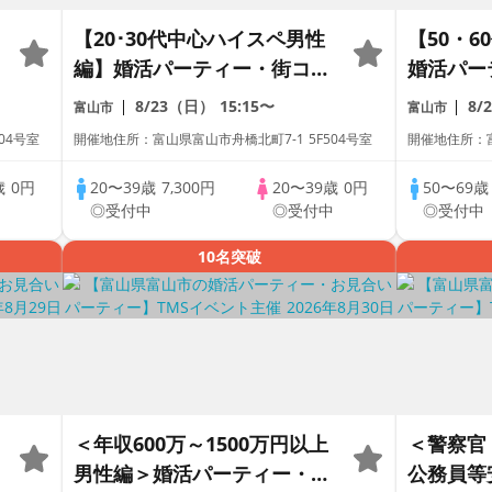
【20･30代中心ハイスペ男性
【50・
編】婚活パーティー・街コ
婚活パー
ン ～真剣な出会い～
真剣な出
8/23（日）
15:15〜
8/
富山市
富山市
04号室
開催地住所：富山県富山市舟橋北町7-1 5F504号室
開催地住所：富
歳
0円
20〜39歳
7,300円
20〜39歳
0円
50〜69
中
◎受付中
◎受付中
◎受付中
10名突破
＜年収600万～1500万円以上
＜警察官
男性編＞婚活パーティー・街
公務員等