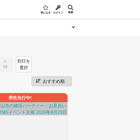
検索
気になる
ログイン
別日を
火
18
選択
男性先行中!