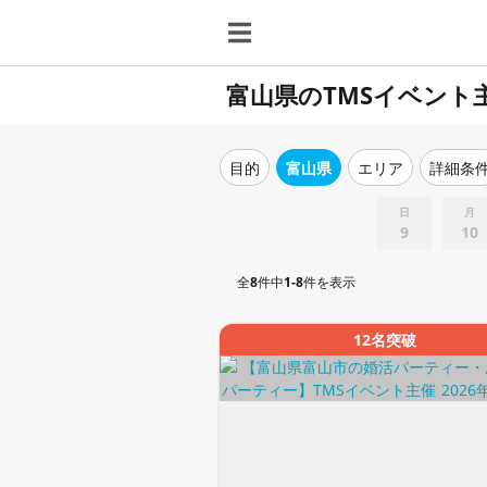
富山県のTMSイベント
目的
富山県
エリア
詳細条
日
月
9
10
全
8
件中
1-8
件を表示
12名突破