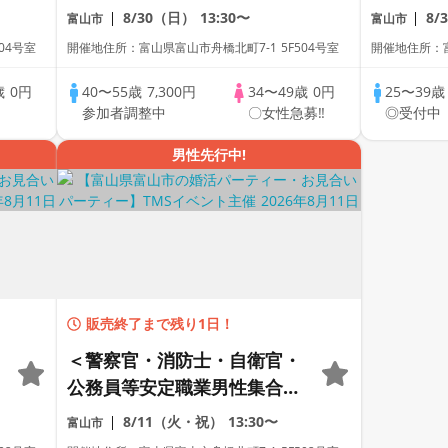
コン ～真剣な出会い～
＞婚活
8/30（日）
13:30〜
8/
富山市
富山市
～真剣な
04号室
開催地住所：富山県富山市舟橋北町7-1 5F504号室
開催地住所：富
歳
0円
40〜55歳
7,300円
34〜49歳
0円
25〜39
中
参加者調整中
〇女性急募‼
◎受付中
男性先行中!
販売終了まで残り1日！
＜警察官・消防士・自衛官・
公務員等安定職業男性集合編
＞婚活パーティー・街コン
8/11（火・祝）
13:30〜
富山市
～真剣な出会い～