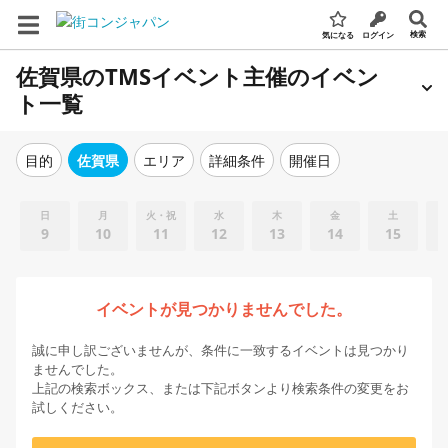
検索
気になる
ログイン
佐賀県のTMSイベント主催のイベン
ト一覧
エリア
詳細条件
開催日
目的
佐賀県
日
月
火・祝
水
木
金
土
9
10
11
12
13
14
15
イベントが見つかりませんでした。
誠に申し訳ございませんが、条件に一致するイベントは見つかり
ませんでした。
上記の検索ボックス、または下記ボタンより検索条件の変更をお
試しください。