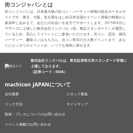
街コンジャパンとは
街コンジャパンは、日本最大級の街コン・パーティー情報の総合ポータルサ
イトです。東京、大阪、名古屋をはじめ日本全国のイベント情報の検索から
参加申し込みまで、あなたの出会いを全力でサポートします。2015年4月に
マザーズに上場した株式会社リンクバル（現：東証スタンダード）が運営し
ているため、安心してイベントにご参加いただけます。街コン、恋活・婚活
パーティー、趣味コンはもちろん、合コン形式の少人数イベントまで、あな
たにピッタリのイベントが、いつでも簡単に探せます。
株式会社リンクバルは、東京証券取引所スタンダード市場に
上場しております。
（証券コード：6046）
machicon JAPANについて
会社概要
スタッフ募集
リンク方法
サイトマップ
取材・プレスについてのお問い合わせ
イベント掲載のお問い合わせ