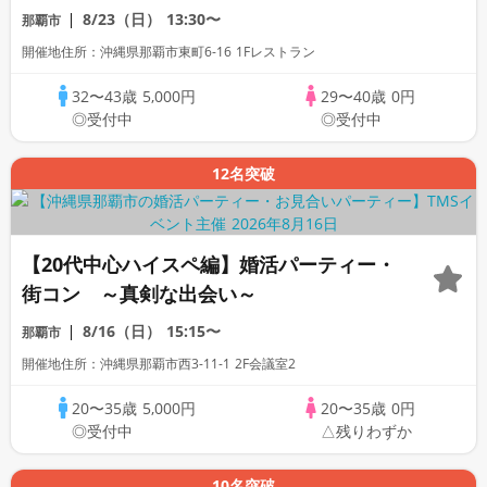
8/23（日）
13:30〜
那覇市
開催地住所：沖縄県那覇市東町6-16 1Fレストラン
32〜43歳
5,000円
29〜40歳
0円
◎受付中
◎受付中
12名突破
【20代中心ハイスペ編】婚活パーティー・
街コン ～真剣な出会い～
8/16（日）
15:15〜
那覇市
開催地住所：沖縄県那覇市西3-11-1 2F会議室2
20〜35歳
5,000円
20〜35歳
0円
◎受付中
△残りわずか
10名突破