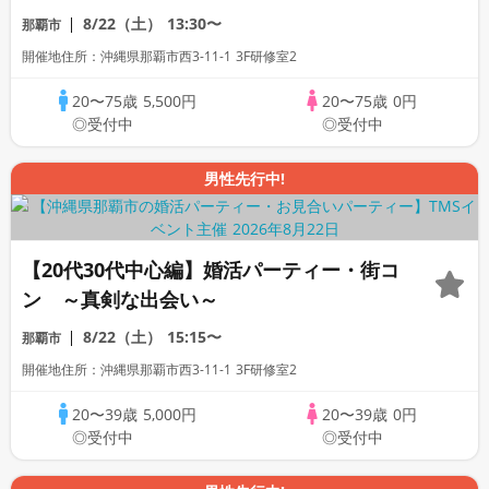
剣な出会い～
8/22（土）
13:30〜
那覇市
開催地住所：沖縄県那覇市西3-11-1 3F研修室2
20〜75歳
5,500円
20〜75歳
0円
◎受付中
◎受付中
男性先行中!
【20代30代中心編】婚活パーティー・街コ
ン ～真剣な出会い～
8/22（土）
15:15〜
那覇市
開催地住所：沖縄県那覇市西3-11-1 3F研修室2
20〜39歳
5,000円
20〜39歳
0円
◎受付中
◎受付中