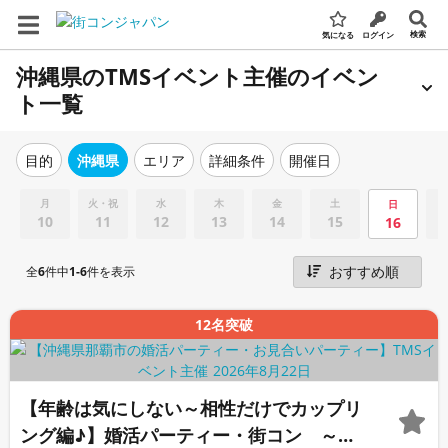
検索
気になる
ログイン
沖縄県のTMSイベント主催のイベン
ト一覧
エリア
詳細条件
開催日
目的
沖縄県
月
火・祝
水
木
金
土
日
10
11
12
13
14
15
16
全
6
件中
1-6
件を表示
12名突破
【年齢は気にしない～相性だけでカップリ
ング編♪】婚活パーティー・街コン ～真