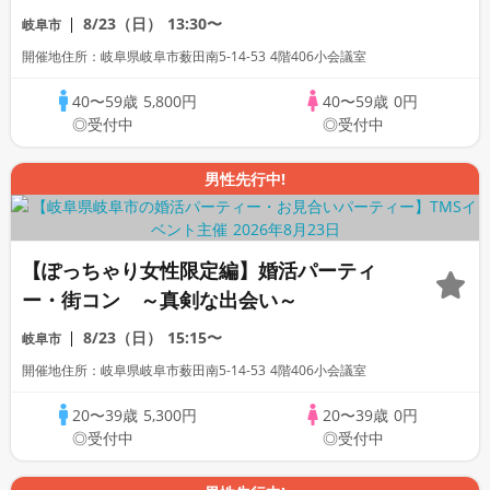
8/23（日）
13:30〜
岐阜市
開催地住所：岐阜県岐阜市薮田南5-14-53 4階406小会議室
40〜59歳
5,800円
40〜59歳
0円
◎受付中
◎受付中
男性先行中!
【ぽっちゃり女性限定編】婚活パーティ
ー・街コン ～真剣な出会い～
8/23（日）
15:15〜
岐阜市
開催地住所：岐阜県岐阜市薮田南5-14-53 4階406小会議室
20〜39歳
5,300円
20〜39歳
0円
◎受付中
◎受付中