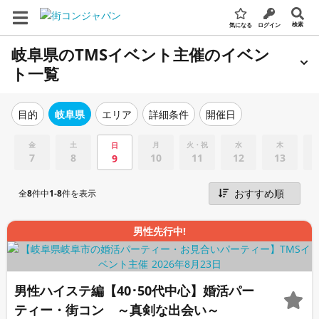
検索
気になる
ログイン
岐阜県のTMSイベント主催のイベン
ト一覧
エリア
詳細条件
開催日
目的
岐阜県
金
土
月
火・祝
水
木
日
7
8
10
11
12
13
9
全
8
件中
1-8
件を表示
男性先行中!
男性ハイステ編【40･50代中心】婚活パー
ティー・街コン ～真剣な出会い～