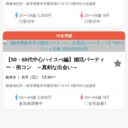
開催地住所：岐阜県岐阜市薮田南5-14-53 4階406小会議室
25〜39歳
5,300円
25〜39歳
0円
◎受付中
◎受付中
10名突破
【50・60代中心ハイスぺ編】婚活パーティ
ー・街コン ～真剣な出会い～
8/9（日）
13:30〜
岐阜市
開催地住所：岐阜県岐阜市薮田南5-14-53 4階406小会議室
50〜69歳
5,800円
50〜69歳
0円
参加者調整中
〇女性急募‼