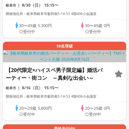
ン ～真剣な出会い～
8/30（日）
15:15〜
岐阜市
開催地住所：岐阜県岐阜市薮田南5-14-53 4階406小会議室
30〜49歳
5,300円
30〜49歳
0円
◎受付中
◎受付中
10名突破
【20代限定×ハイスペ男子限定編】婚活パ
ーティー・街コン ～真剣な出会い～
8/16（日）
15:15〜
岐阜市
開催地住所：岐阜県岐阜市薮田南5-14-53 4階406小会議室
20〜29歳
5,800円
20〜29歳
0円
◎受付中
◎受付中
男性先行中!