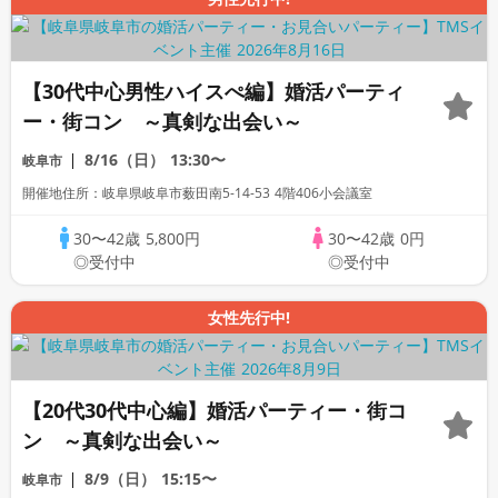
【30代中心男性ハイスぺ編】婚活パーティ
ー・街コン ～真剣な出会い～
8/16（日）
13:30〜
岐阜市
開催地住所：岐阜県岐阜市薮田南5-14-53 4階406小会議室
30〜42歳
5,800円
30〜42歳
0円
◎受付中
◎受付中
女性先行中!
【20代30代中心編】婚活パーティー・街コ
ン ～真剣な出会い～
8/9（日）
15:15〜
岐阜市