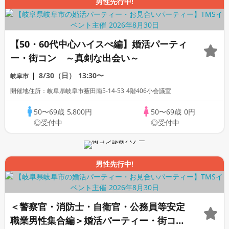
男性先行中!
【50・60代中心ハイスぺ編】婚活パーティ
ー・街コン ～真剣な出会い～
8/30（日）
13:30〜
岐阜市
開催地住所：岐阜県岐阜市薮田南5-14-53 4階406小会議室
50〜69歳
5,800円
50〜69歳
0円
◎受付中
◎受付中
男性先行中!
＜警察官・消防士・自衛官・公務員等安定
職業男性集合編＞婚活パーティー・街コ