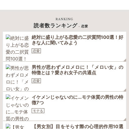
RANKING
読者数ランキング
- 恋愛
絶対に盛り上がる恋愛の二択質問100選！好
きな人に聞いてみよう
恋愛
男性が思わずメロメロに！「メロい女」の
特徴とは？愛され女子の共通点
恋愛
イケメンじゃないのに…モテ体質の男性の特
徴7つ
モテる
【男女別】目をそらす際の心理的作用10選