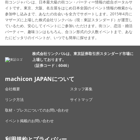
街コンジャパンは、日本最大級の街コン・パーティー情報の総合ポータルサ
イトです。東京、大阪、名古屋をはじめ日本全国のイベント情報の検索から
参加申し込みまで、あなたの出会いを全力でサポートします。2015年4月に
マザーズに上場した株式会社リンクバル（現：東証スタンダード）が運営し
ているため、安心してイベントにご参加いただけます。街コン、恋活・婚活
パーティー、趣味コンはもちろん、合コン形式の少人数イベントまで、あな
たにピッタリのイベントが、いつでも簡単に探せます。
株式会社リンクバルは、東京証券取引所スタンダード市場に
上場しております。
（証券コード：6046）
machicon JAPANについて
会社概要
スタッフ募集
リンク方法
サイトマップ
取材・プレスについてのお問い合わせ
イベント掲載のお問い合わせ
利用規約とプライバシー