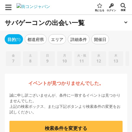
検索
気になる
ログイン
サバゲーコンの出会い一覧
エリア
詳細条件
開催日
目的
(1)
都道府県
金
土
日
月
火・祝
水
木
7
8
9
10
11
12
13
イベントが見つかりませんでした。
誠に申し訳ございませんが、条件に一致するイベントは見つかり
ませんでした。
上記の検索ボックス、または下記ボタンより検索条件の変更をお
試しください。
検索条件を変更する