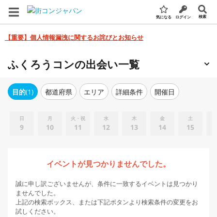
検索
気になる
ログイン
【重要】個人情報漏洩に関するお詫びとお知らせ
ふくろうコンの出会い一覧
エリア
詳細条件
開催日
目的
(1)
都道府県
日
月
火・祝
水
木
金
土
9
10
11
12
13
14
15
イベントが見つかりませんでした。
誠に申し訳ございませんが、条件に一致するイベントは見つかり
ませんでした。
上記の検索ボックス、または下記ボタンより検索条件の変更をお
試しください。