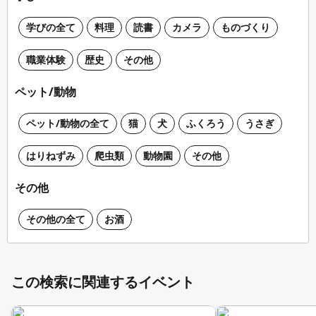
学びの全て
料理
読書
カメラ
ものづくり
職業体験
歴史
その他
ペット/動物
ペット/動物の全て
猫
犬
ふくろう
うさぎ
はりねずみ
爬虫類
動物園
その他
その他
その他の全て
お酒
この検索に関連するイベント