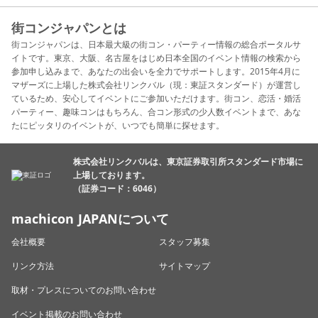
街コンジャパンとは
街コンジャパンは、日本最大級の街コン・パーティー情報の総合ポータルサ
イトです。東京、大阪、名古屋をはじめ日本全国のイベント情報の検索から
参加申し込みまで、あなたの出会いを全力でサポートします。2015年4月に
マザーズに上場した株式会社リンクバル（現：東証スタンダード）が運営し
ているため、安心してイベントにご参加いただけます。街コン、恋活・婚活
パーティー、趣味コンはもちろん、合コン形式の少人数イベントまで、あな
たにピッタリのイベントが、いつでも簡単に探せます。
株式会社リンクバルは、東京証券取引所スタンダード市場に
上場しております。
（証券コード：6046）
machicon JAPANについて
会社概要
スタッフ募集
リンク方法
サイトマップ
取材・プレスについてのお問い合わせ
イベント掲載のお問い合わせ