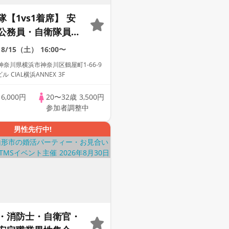
【1vs1着席】 安
公務員・自衛隊員vs
代中心♡駅直結のオシ
8/15（土）
16:00〜
ェ♪《1名参加中心
奈川県横浜市神奈川区鶴屋町1-66-9
JR横浜鶴屋町ビル CIAL横浜ANNEX 3F
歳
6,000円
20〜32歳
3,500円
参加者調整中
男性先行中!
・消防士・自衛官・