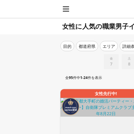
女性に人気の職業男子
目的
都道府県
エリア
詳細
金
土
7
8
全
95
件中
1-24
件を表示
女性先行中!