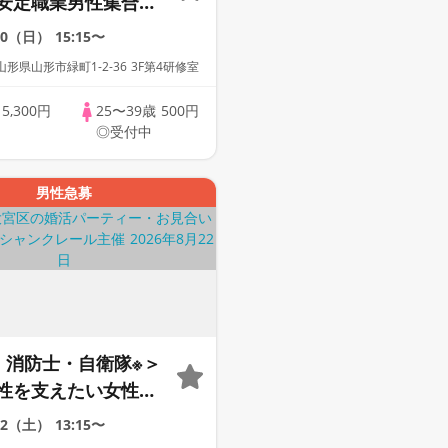
安定職業男性集合編
パーティー・街コン
30（日）
15:15〜
出会い～
形県山形市緑町1-2-36 3F第4研修室
歳
5,300円
25〜39歳
500円
◎受付中
男性急募
・消防士・自衛隊※＞
性を支えたい女性へ
22（土）
13:15〜