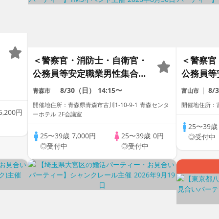
＞
＜警察官・消防士・自衛官・
＜警察官
公務員等安定職業男性集合編
公務員等
＞婚活パーティー・街コン
＞婚活
8/30（日）
14:15〜
8/
青森市
富山市
～真剣な出会い～
～真剣な
開催地住所：青森県青森市古川1-10-9-1 青森センタ
開催地住所：富
5,200円
ーホテル 2F会議室
25〜39
25〜39歳
7,000円
25〜39歳
0円
◎受付中
◎受付中
◎受付中