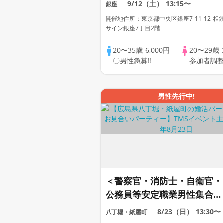
（陸・海・空）vs女性20代
9/12（土）
13:15〜
銀座
定♡銀座ホテル内カフェ《1
開催地住所：東京都中央区銀座7-11-12 相
名参加中心♡》
サイン銀座7丁目2階
20〜35歳
6,000円
20〜29歳
〇男性急募‼
参加者調
男性先行中!
＜警察官・消防士・自衛官・
公務員等安定職業男性集合編
＞婚活パーティー・街コン
8/23（日）
13:30〜
八丁堀・紙屋町
～真剣な出会い～