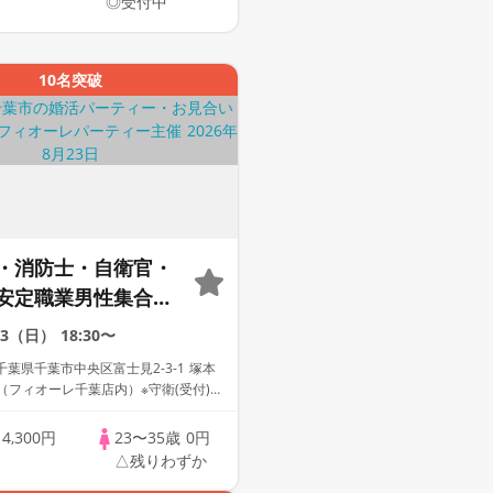
◎受付中
10名突破
・消防士・自衛官・
安定職業男性集合編
】婚活パーティー～
23（日）
18:30〜
会い～
葉県千葉市中央区富士見2-3-1 塚本
（フィオーレ千葉店内）※守衛(受付)の
ベーターホールからお上がりくださ
歳
4,300円
23〜35歳
0円
△残りわずか