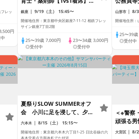
限
育士・薬剤師【1vs1着席】カ
公務員等
ップル率＆結婚率が高い人気
＞婚活
9/19（土）
15:45〜
8/
鉄フレッ
銀座
山形市
企画♡銀座ホテル内カフェ♪
～真剣な
開催地住所：東京都中央区銀座7-11-12 相鉄フレッ
開催地住所：山
サイン銀座7丁目2階
3,500円
25〜39
整中
25〜39歳
7,000円
23〜34歳
3,000円
◎受付中
◎受付中
◎受付中
夏祭りSLOW SUMMERオフ
会 小川に足を浸して、夕涼
＜※警察
みも「高身長」「家庭的」
頑張る男
8/15（土）
15:15〜
六本木
「一部上場企業」「大手企
♪
8/
開催地住所：東京都六本木六丁目1-25 日比谷線の六
大宮区
業」「公務員警察官」「オタ
本木交差点方面改札でた付近