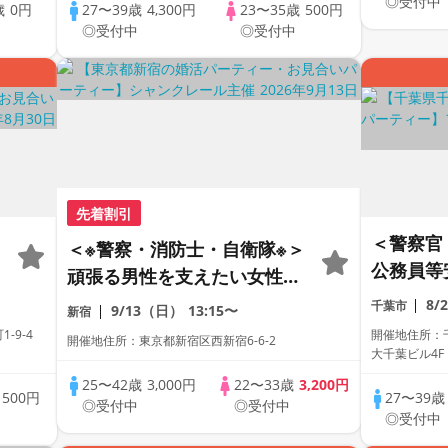
◎受付中
歳
0円
27〜39歳
4,300円
23〜35歳
500円
中
◎受付中
◎受付中
先着割引
＜警察官
＜※警察・消防士・自衛隊※＞
公務員等
頑張る男性を支えたい女性へ
＞【個室
♪
8/
千葉市
9/13（日）
13:15〜
新宿
真剣な出
-9-4
開催地住所：千
開催地住所：東京都新宿区西新宿6-6-2
大千葉ビル4F
方がいるエレ
25〜42歳
3,000円
22〜33歳
3,200円
い。
歳
500円
27〜39
◎受付中
◎受付中
◎受付中