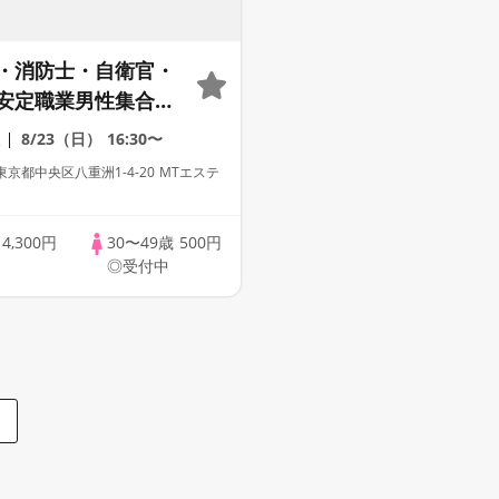
・消防士・自衛官・
安定職業男性集合編
パーティー・街コン
8/23（日）
16:30〜
出会い～
京都中央区八重洲1-4-20 MTエステ
歳
4,300円
30〜49歳
500円
◎受付中