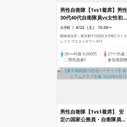
男性自衛隊【1vs1着席】男
30代40代自衛隊員vs女性初
加中心@結婚を意識した出会
8/22（土）
15:30〜
大手町
い♡カジュアル婚活《1人参
開催地住所：東京都千代田区大手町2-3-1 
加中心》
レイス ウエストタワー B1F
30〜49歳
6,000円
27〜35歳
〇男性急募‼
参加者調
男性自衛隊【1vs1着席】 安
定の国家公務員・自衛隊員