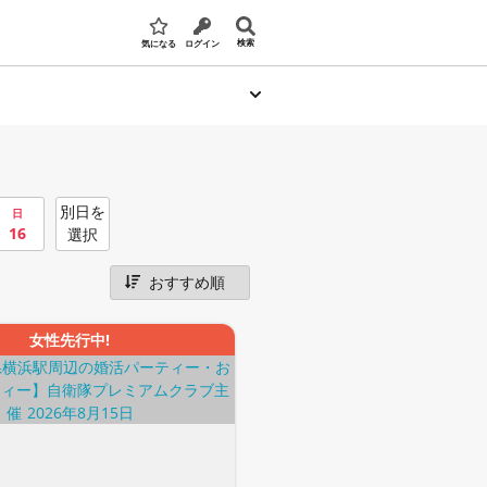
検索
気になる
ログイン
別日を
日
16
選択
女性先行中!