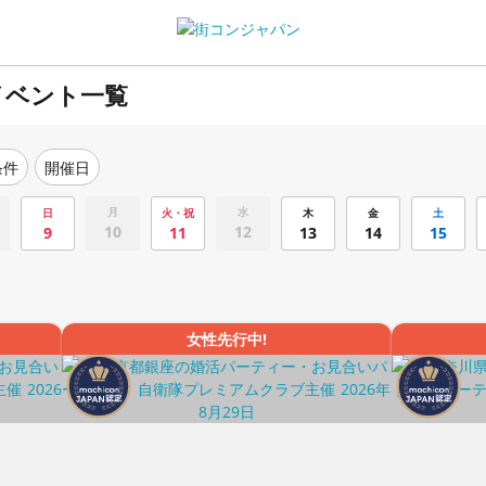
イベント一覧
条件
開催日
月
水
日
火・祝
木
金
土
10
12
9
11
13
14
15
女性先行中!