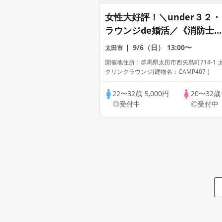
女性大好評！＼under３２・
ラウンジde婚活／《消防士/
警察官/自衛官/上場etc》魅
9/6（日）
13:00〜
太田市
的職業の男性 家族・友人に
開催地住所：群馬県太田市西矢島町714-1 
安心して紹介できる♡
クリンクラウンジ(建物名：CAMP407 )
22〜32歳
5,000円
20〜32
◎受付中
◎受付中