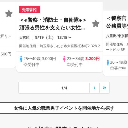
先着割引
＜警察官
＜※警察・消防士・自衛隊※＞
力
公務員等
頑張る男性を支えたい女性へ
も
＞婚活
♪
太田リン
八重洲/東京駅
9/19（土）
13:15〜
大宮区
～真剣な
開催地住所：東
開催地住所：埼玉県さいたま市大宮区桜木町2-328-2
ートビル 3F
歳
500円
25〜40歳
3,000円
23〜34歳
3,200円
30〜49
◎受付中
◎受付中
◎受付中
1/4
女性に人気の職業男子イベントを開催地から探す