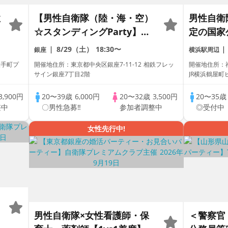
性
【男性自衛隊（陸・海・空）
男性自衛隊
参
☆スタンディングParty】一
定の国家
度に複数の異性と出会う
女性20
8/29（土）
18:30〜
銀座
横浜駅周辺
♡《アルコール・ソフトドリ
ャレカフ
大手町プ
開催地住所：東京都中央区銀座7-11-12 相鉄フレッ
開催地住所：神
ンク》フリードリンク付き♪
♡》
サイン銀座7丁目2階
3,900円
20〜39歳
6,000円
20〜32歳
3,500円
20〜35
整中
〇男性急募‼
参加者調整中
◎受付中
女性先行中!
男性自衛隊×女性看護師・保
＜警察官