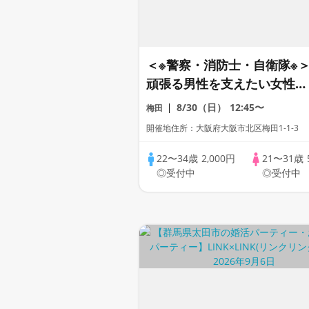
＜※警察・消防士・自衛隊※
頑張る男性を支えたい女性へ
♪
8/30（日）
12:45〜
梅田
開催地住所：大阪府大阪市北区梅田1-1-3
22〜34歳
2,000円
21〜31歳
◎受付中
◎受付中