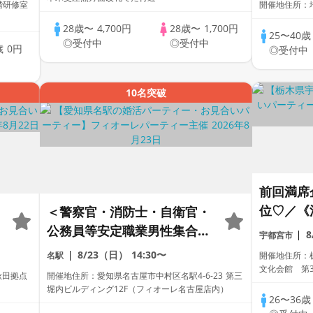
階研修室
開催地住所：埼
ク」「ぽっちゃり」「自衛」
28歳〜
4,700円
28歳〜
1,700円
「1名参加歓迎」「看護師」
25〜40
◎受付中
◎受付中
歳
0円
◎受付中
「OL」歓迎
中
10名突破
前回満席
位♡／《
＜警察官・消防士・自衛官・
社・銀行
公務員等安定職業男性集合編
宇都宮市
的職業＆
＞【個室】婚活パーティー～
8/23（日）
14:30〜
名駅
開催地住所：栃
しい恋
真剣な出会い～
文化会館 第
秋田拠点
開催地住所：愛知県名古屋市中村区名駅4-6-23 第三
堀内ビルディング12F（フィオーレ名古屋店内）
26〜36