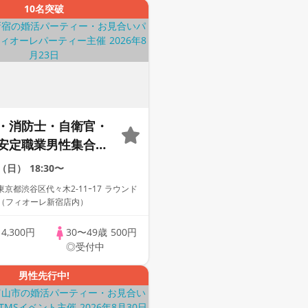
10名突破
・消防士・自衛官・
安定職業男性集合編
】婚活パーティー～
3（日）
18:30〜
会い～
京都渋谷区代々木2-11ｰ17 ラウンド
F（フィオーレ新宿店内）
歳
4,300円
30〜49歳
500円
◎受付中
男性先行中!