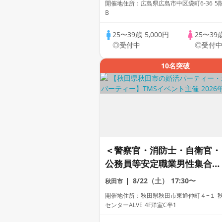
開催地住所：広島県広島市中区袋町6-36 5
B
25〜39歳
5,000円
25〜39
◎受付中
◎受付
10名突破
＜警察官・消防士・自衛官・
公務員等安定職業男性集合編
＞婚活パーティー・街コン
8/22（土）
17:30〜
秋田市
～真剣な出会い～
開催地住所：秋田県秋田市東通仲町４−１ 
センターALVE 4F洋室C半1