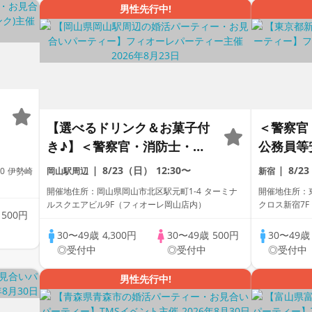
男性先行中!
防
【選べるドリンク＆お菓子付
＜警察官
き♪】＜警察官・消防士・自
公務員等
男
衛官・公務員等安定職業男性
＞【個室
8/23（日）
12:30〜
8/2
0 伊勢崎
岡山駅周辺
新宿
集合編＞【個室】婚活パーテ
真剣な出
開催地住所：岡山県岡山市北区駅元町1-4 ターミナ
開催地住所：東
ィー～真剣な出会い～
ルスクエアビル9F（フィオーレ岡山店内）
クロス新宿7
歳
500円
30〜49歳
4,300円
30〜49歳
500円
30〜49
◎受付中
◎受付中
◎受付中
男性先行中!