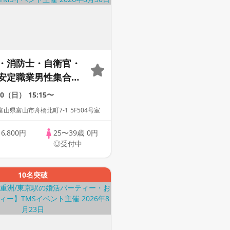
・消防士・自衛官・
安定職業男性集合編
パーティー・街コン
30（日）
15:15〜
出会い～
山県富山市舟橋北町7-1 5F504号室
歳
6,800円
25〜39歳
0円
◎受付中
10名突破