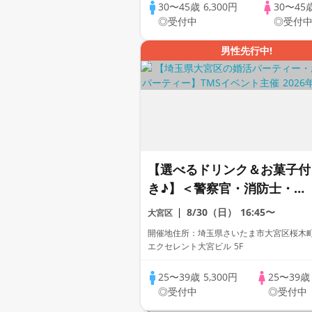
30〜45歳
6,300円
30〜45
◎受付中
◎受付
男性先行中!
【選べるドリンク＆お菓子付
き♪】＜警察官・消防士・自
衛官・公務員等安定職業男性
8/30（日）
16:45〜
大宮区
集合編＞婚活パーティー・街
開催地住所：埼玉県さいたま市大宮区桜木町1
コン ～真剣な出会い～
エクセレント大宮ビル 5F
25〜39歳
5,300円
25〜39
◎受付中
◎受付中