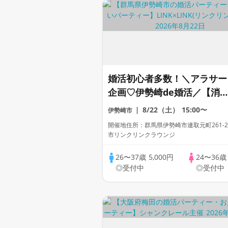
婚活初心者多数！＼アラサー
企画♡伊勢崎de婚活／【消
士・警察官・高年収などの男
8/22（土）
15:00〜
伊勢崎市
性】 褒められ容姿・性格の
開催地住所：群馬県伊勢崎市連取元町261-2
女で一目惚れ婚活♪
市リンクリンクラウンジ
26〜37歳
5,000円
24〜36
◎受付中
◎受付中