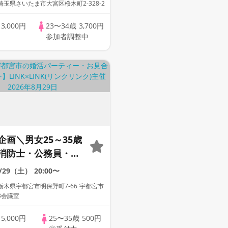
玉県さいたま市大宮区桜木町2-328-2
歳
3,000円
23〜34歳
3,700円
参加者調整中
企画＼男女25～35歳
消防士・公務員・商
・高年収etc》魅力
8/29（土）
20:00〜
清潔感のある方と新
木県宇都宮市明保野町7-66 宇都宮市
3会議室
歳
5,000円
25〜35歳
500円