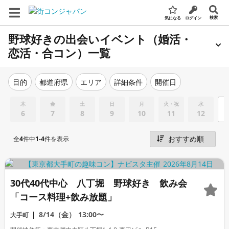
検索
気になる
ログイン
野球好きの出会いイベント（婚活・
恋活・合コン）一覧
エリア
詳細条件
開催日
目的
都道府県
木
金
土
日
月
火・祝
水
6
7
8
9
10
11
12
全
4
件中
1-4
件を表示
30代40代中心 八丁堀 野球好き 飲み会
「コース料理+飲み放題」
8/14（金）
13:00〜
大手町