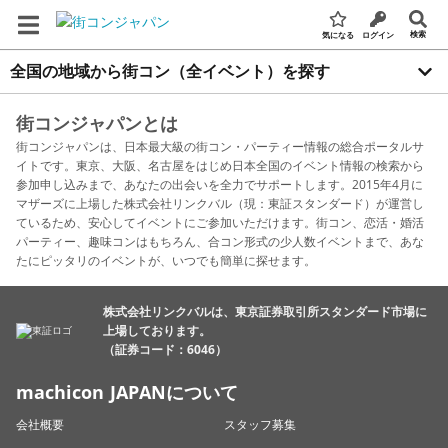
検索
気になる
ログイン
全国の地域から街コン（全イベント）を探す
街コンジャパンとは
街コンジャパンは、日本最大級の街コン・パーティー情報の総合ポータルサ
イトです。東京、大阪、名古屋をはじめ日本全国のイベント情報の検索から
参加申し込みまで、あなたの出会いを全力でサポートします。2015年4月に
マザーズに上場した株式会社リンクバル（現：東証スタンダード）が運営し
ているため、安心してイベントにご参加いただけます。街コン、恋活・婚活
パーティー、趣味コンはもちろん、合コン形式の少人数イベントまで、あな
たにピッタリのイベントが、いつでも簡単に探せます。
株式会社リンクバルは、東京証券取引所スタンダード市場に
上場しております。
（証券コード：6046）
machicon JAPANについて
会社概要
スタッフ募集