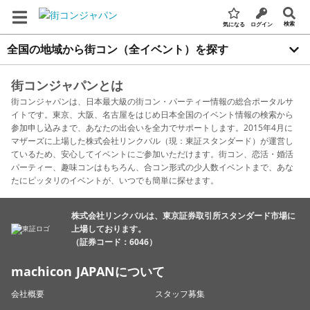
検索
気になる
ログイン
全国の地域から街コン（全イベント）を探す
街コンジャパンとは
街コンジャパンは、日本最大級の街コン・パーティー情報の総合ポータルサ
イトです。東京、大阪、名古屋をはじめ日本全国のイベント情報の検索から
参加申し込みまで、あなたの出会いを全力でサポートします。2015年4月に
マザーズに上場した株式会社リンクバル（現：東証スタンダード）が運営し
ているため、安心してイベントにご参加いただけます。街コン、恋活・婚活
パーティー、趣味コンはもちろん、合コン形式の少人数イベントまで、あな
たにピッタリのイベントが、いつでも簡単に探せます。
株式会社リンクバルは、東京証券取引所スタンダード市場に
上場しております。
（証券コード：6046）
machicon JAPANについて
会社概要
スタッフ募集