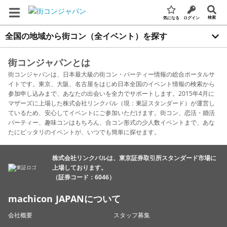
検索
気になる
ログイン
全国の地域から街コン（全イベント）を探す
街コンジャパンとは
街コンジャパンは、日本最大級の街コン・パーティー情報の総合ポータルサ
イトです。東京、大阪、名古屋をはじめ日本全国のイベント情報の検索から
参加申し込みまで、あなたの出会いを全力でサポートします。2015年4月に
マザーズに上場した株式会社リンクバル（現：東証スタンダード）が運営し
ているため、安心してイベントにご参加いただけます。街コン、恋活・婚活
パーティー、趣味コンはもちろん、合コン形式の少人数イベントまで、あな
たにピッタリのイベントが、いつでも簡単に探せます。
株式会社リンクバルは、東京証券取引所スタンダード市場に
上場しております。
（証券コード：6046）
machicon JAPANについて
会社概要
スタッフ募集