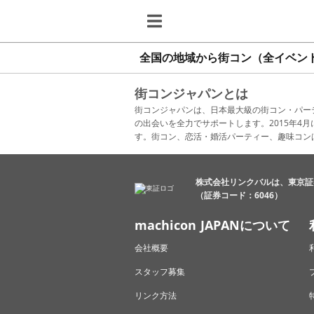
全国の地域から街コン（全イベン
街コンジャパンとは
街コンジャパンは、日本最大級の街コン・パー
の出会いを全力でサポートします。2015年
す。街コン、恋活・婚活パーティー、趣味コン
株式会社リンクバルは、東京証
（証券コード：6046）
machicon JAPANについて
会社概要
スタッフ募集
リンク方法