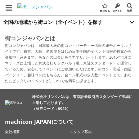
検索
気になる
ログイン
全国の地域から街コン（全イベント）を探す
街コンジャパンとは
街コンジャパンは、日本最大級の街コン・パーティー情報の総合ポータルサ
イトです。東京、大阪、名古屋をはじめ日本全国のイベント情報の検索から
参加申し込みまで、あなたの出会いを全力でサポートします。2015年4月に
マザーズに上場した株式会社リンクバル（現：東証スタンダード）が運営し
ているため、安心してイベントにご参加いただけます。街コン、恋活・婚活
パーティー、趣味コンはもちろん、合コン形式の少人数イベントまで、あな
たにピッタリのイベントが、いつでも簡単に探せます。
株式会社リンクバルは、東京証券取引所スタンダード市場に
上場しております。
（証券コード：6046）
machicon JAPANについて
会社概要
スタッフ募集