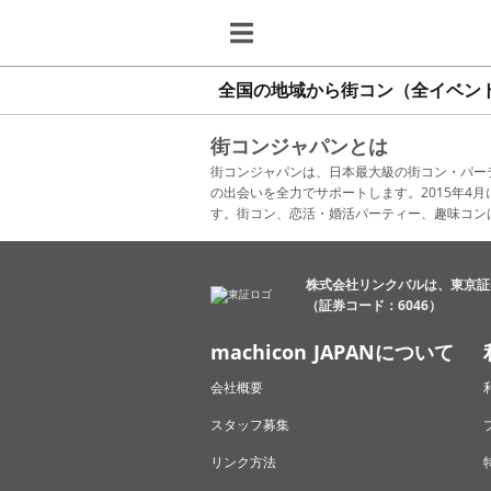
全国の地域から街コン（全イベン
街コンジャパンとは
街コンジャパンは、日本最大級の街コン・パー
の出会いを全力でサポートします。2015年
す。街コン、恋活・婚活パーティー、趣味コン
株式会社リンクバルは、東京証
（証券コード：6046）
machicon JAPANについて
会社概要
スタッフ募集
リンク方法