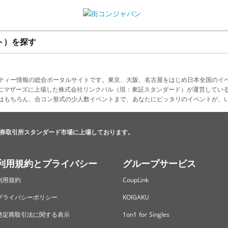
ト）を探す
ティー情報の総合ポータルサイトです。東京、大阪、名古屋をはじめ日本全国のイ
4月にマザーズに上場した株式会社リンクバル（現：東証スタンダード）が運営してい
はもちろん、合コン形式の少人数イベントまで、あなたにピッタリのイベントが、
券取引所スタンダード市場に上場しております。
利用規約とプライバシー
グループサービス
利用規約
CoupLink
プライバシーポリシー
KOIGAKU
特定商取引法に関する表示
1on1 for Singles