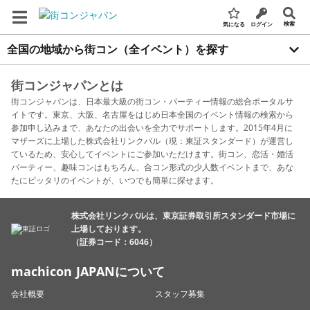
検索
気になる
ログイン
全国の地域から街コン（全イベント）を探す
街コンジャパンとは
街コンジャパンは、日本最大級の街コン・パーティー情報の総合ポータルサ
イトです。東京、大阪、名古屋をはじめ日本全国のイベント情報の検索から
参加申し込みまで、あなたの出会いを全力でサポートします。2015年4月に
マザーズに上場した株式会社リンクバル（現：東証スタンダード）が運営し
ているため、安心してイベントにご参加いただけます。街コン、恋活・婚活
パーティー、趣味コンはもちろん、合コン形式の少人数イベントまで、あな
たにピッタリのイベントが、いつでも簡単に探せます。
株式会社リンクバルは、東京証券取引所スタンダード市場に
上場しております。
（証券コード：6046）
machicon JAPANについて
会社概要
スタッフ募集