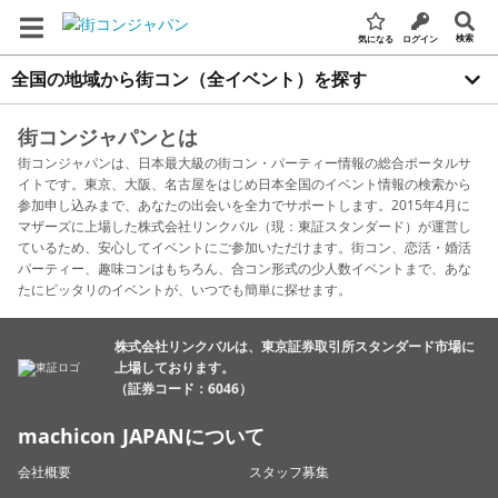
検索
気になる
ログイン
全国の地域から街コン（全イベント）を探す
街コンジャパンとは
街コンジャパンは、日本最大級の街コン・パーティー情報の総合ポータルサ
イトです。東京、大阪、名古屋をはじめ日本全国のイベント情報の検索から
参加申し込みまで、あなたの出会いを全力でサポートします。2015年4月に
マザーズに上場した株式会社リンクバル（現：東証スタンダード）が運営し
ているため、安心してイベントにご参加いただけます。街コン、恋活・婚活
パーティー、趣味コンはもちろん、合コン形式の少人数イベントまで、あな
たにピッタリのイベントが、いつでも簡単に探せます。
株式会社リンクバルは、東京証券取引所スタンダード市場に
上場しております。
（証券コード：6046）
machicon JAPANについて
会社概要
スタッフ募集