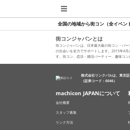
全国の地域から街コン（全イベン
街コンジャパンとは
街コンジャパンは、日本最大級の街コン・パー
の出会いを全力でサポートします。2015年
す。街コン、恋活・婚活パーティー、趣味コン
株式会社リンクバルは、東京証
（証券コード：6046）
machicon JAPANについて
会社概要
スタッフ募集
リンク方法