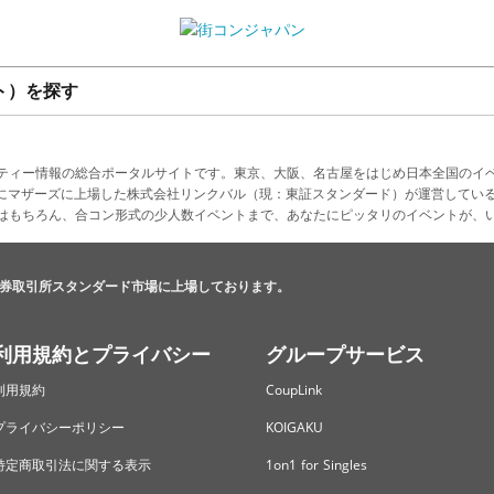
ト）を探す
ティー情報の総合ポータルサイトです。東京、大阪、名古屋をはじめ日本全国のイ
4月にマザーズに上場した株式会社リンクバル（現：東証スタンダード）が運営してい
はもちろん、合コン形式の少人数イベントまで、あなたにピッタリのイベントが、
券取引所スタンダード市場に上場しております。
利用規約とプライバシー
グループサービス
利用規約
CoupLink
プライバシーポリシー
KOIGAKU
特定商取引法に関する表示
1on1 for Singles