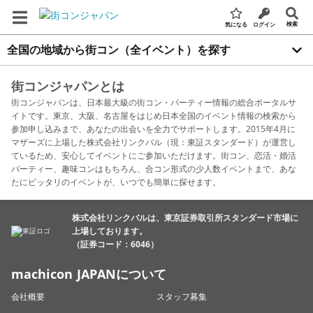
検索
気になる
ログイン
全国の地域から街コン（全イベント）を探す
街コンジャパンとは
街コンジャパンは、日本最大級の街コン・パーティー情報の総合ポータルサ
イトです。東京、大阪、名古屋をはじめ日本全国のイベント情報の検索から
参加申し込みまで、あなたの出会いを全力でサポートします。2015年4月に
マザーズに上場した株式会社リンクバル（現：東証スタンダード）が運営し
ているため、安心してイベントにご参加いただけます。街コン、恋活・婚活
パーティー、趣味コンはもちろん、合コン形式の少人数イベントまで、あな
たにピッタリのイベントが、いつでも簡単に探せます。
株式会社リンクバルは、東京証券取引所スタンダード市場に
上場しております。
（証券コード：6046）
machicon JAPANについて
会社概要
スタッフ募集